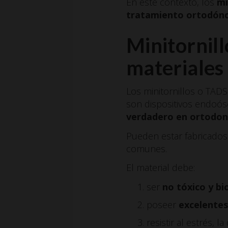
En este contexto, los
mi
tratamiento ortodónc
Minitornill
materiales
Los minitornillos o TADS
son dispositivos endoós
verdadero en ortodon
Pueden estar fabricados
comunes.
El material debe:
ser
no tóxico y b
poseer
excelente
resistir al estrés, l