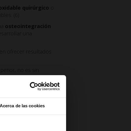
oxidable quirúrgico
o
les. (6)
una
osteointegración
esarrollar una
en ofrecer resultados
uperior, no es sin
tegración de la mayoría
broso en la interfaz del
aracterísticas
Acerca de las cookies
 se superan los valores
cia del acero se