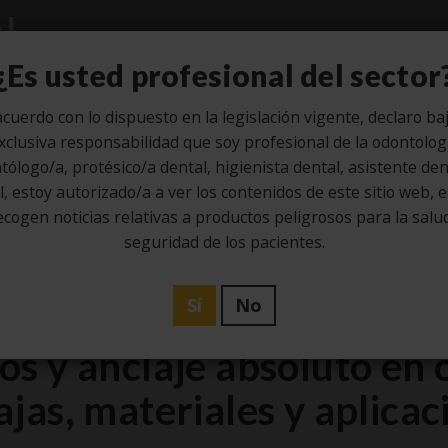
Estudio
Higiene
Laboratorio
¿Es usted profesional del sector
cuerdo con lo dispuesto en la legislación vigente, declaro ba
xclusiva responsabilidad que soy profesional de la odontolog
tólogo/a, protésico/a dental, higienista dental, asistente dent
6
, estoy autorizado/a a ver los contenidos de este sitio web, 
ecogen noticias relativas a productos peligrosos para la salud
Jun
seguridad de los pacientes.
Estudio
Sí
No
los y anclaje absoluto en 
ajas, materiales y aplicac