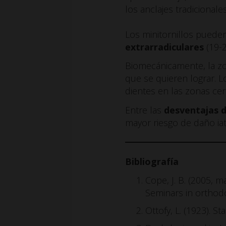
los anclajes tradicionales
Los minitornillos pued
extrarradiculares
(19-2
Biomecánicamente, la zo
que se quieren lograr. Lo
dientes en las zonas cerc
Entre las
desventajas 
mayor riesgo de daño iat
Bibliografía
Cope, J. B. (2005, 
Seminars in orthodon
Ottofy, L. (1923). S