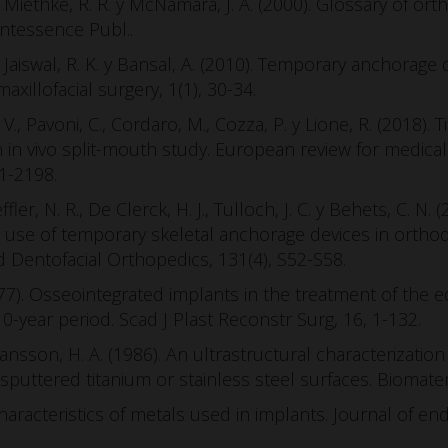
, Miethke, R. R. y McNamara, J. A. (2000). Glossary of ort
intessence Publ..
, Jaiswal, R. K. y Bansal, A. (2010). Temporary anchorage
axillofacial surgery, 1(1), 30-34.
, V., Pavoni, C., Cordaro, M., Cozza, P. y Lione, R. (2018). 
n in vivo split-mouth study. European review for medic
91-2198.
ffler, N. R., De Clerck, H. J., Tulloch, J. C. y Behets, C. N.
 use of temporary skeletal anchorage devices in orthod
 Dentofacial Orthopedics, 131(4), S52-S58.
977). Osseointegrated implants in the treatment of the 
0-year period. Scad J Plast Reconstr Surg, 16, 1-132.
ansson, H. A. (1986). An ultrastructural characterization
uttered titanium or stainless steel surfaces. Biomateria
haracteristics of metals used in implants. Journal of en