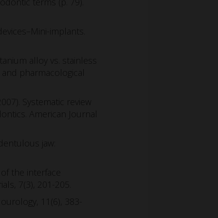
hodontic terms (p. 79).
 devices–Mini-implants.
Titanium alloy vs. stainless
al and pharmacological
 (2007). Systematic review
ontics. American Journal
edentulous jaw:
 of the interface
ls, 7(3), 201-205.
dourology, 11(6), 383-