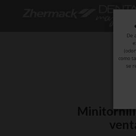
De a
e
(odon
como tal
se r
Minitornil
vent