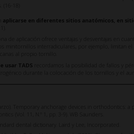
. (16-18)
en
aplicarse en diferentes sitios anatómicos, en siti
1).
na de aplicación ofrece ventajas y desventajas en cuan
s minitornillos interradiculares, por ejemplo, limitan e
anas al propio tornillo.
de usar TADS
recordamos la posibilidad de fallos y pérd
rogénico durante la colocación de los tornillos y el a
marzo). Temporary anchorage devices in orthodontics: a p
tics (Vol. 11, N.º 1, pp. 3-9). WB Saunders.
tandard dental dictionary. Laird y Lee, Incorporated.