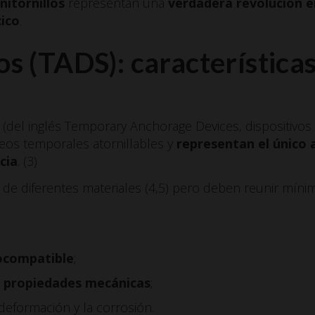
nitornillos
representan una
verdadera revolución e
ico
.
os (TADS): características
 (del inglés Temporary Anchorage Devices, dispositivos
eos temporales atornillables y
representan el único 
cia
. (3)
 de diferentes materiales (4,5) pero deben reunir mí
iocompatible
;
s propiedades mecánicas
;
a deformación y la corrosión.