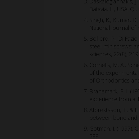
Daskalogiannakis, J.
Batavia, IL, USA: Qu
Singh, K., Kumar, D.
National journal of m
Bollero, P., Di Fazio
steel miniscrews: a
sciences, 22(8), 21
Cornelis, M. A., Sche
of the experimental
of Orthodontics and
Branemark, P. I. (1
experience from a 1
Albrektsson, T., & H
between bone and sp
Gotman, I. (1997). C
389.