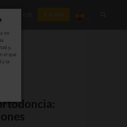
Ir al sitio
Zedu HUB
?
jo mi
ía
al) y,
en el que
 y la
ortodoncia:
iones