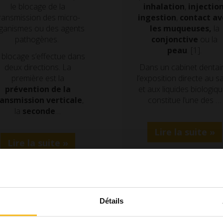
le blocage de la
inhalation
,
injectio
ransmission des micro-
ingestion
,
contact av
ganismes ou des agents
les muqueuses,
la
pathogènes.
conjonctive
ou la
peau
. [1].
 blocage s’effectue dans
deux directions. La
Dans un cabinet dentair
première est la
l’exposition directe au s
prévention de la
et aux liquides biologiq
ransmission verticale
,
constitue l’une des …
la
seconde
…
Lire la suite »
Lire la suite »
Détails