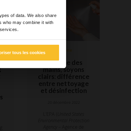
types of data. We also share
ers who may combine it with
 services.
Hygiène
oriser tous les cookies
Hygiène des
g
mains, soyons
:
clairs: différence
entre nettoyage
et désinfection
s
20 décembre 2022
L’EPA (
United States
Environmental Protection
Agency
– Agence de
ng