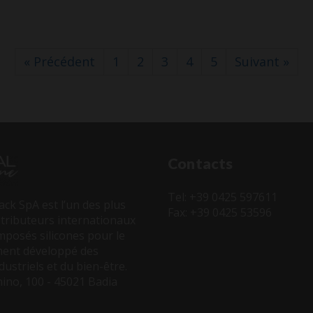
« Précédent
1
2
3
4
5
Suivant »
Contacts
Tel: +39 0425 597611
ck SpA est l’un des plus
Fax: +39 0425 53596
stributeurs internationaux
mposés silicones pour le
ement développé des
dustriels et du bien-être.
ino, 100 - 45021 Badia