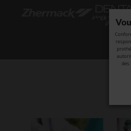
Vou
Confor
respons
prothé
autori
des 