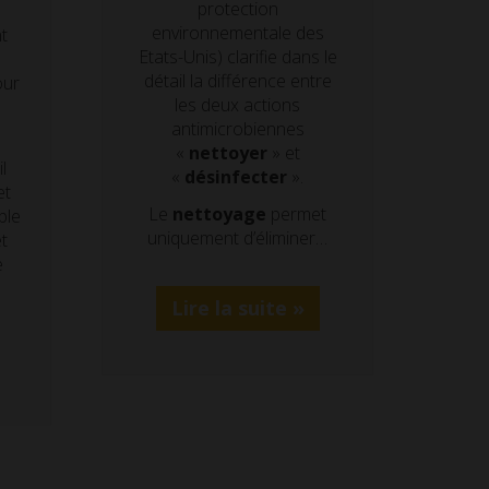
protection
environnementale des
t
Etats-Unis) clarifie dans le
détail la différence entre
our
les deux actions
antimicrobiennes
n
«
nettoyer
» et
l
«
désinfecter
».
et
Le
nettoyage
permet
ble
uniquement d’éliminer…
t
e
Lire la suite »