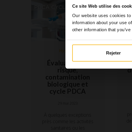
Ce site Web utilise des cook
Our website uses cookies to 
information about your use of
other information that you’ve
Hygiène
Rejeter
Évaluation du
d
risque,
contamination
biologique et
cycle PDCA
29 mai 2023
pr
À quelques exceptions
de
près comme les activités
sanitaires ou les