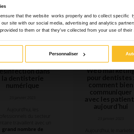
ies
ensure that the website works properly and to collect specific 
 our site with our social media, advertising and analytics partn
 provided to them or that they’ve collected from your use of their
,
,
Hygiène
Etude
Hygiène
Personnaliser
Aut
Laboratoire
Le rôle de la
Web marketin
ésinfection dans
pour dentistes 
la dentisterie
comment bien
numérique
communiquer
23 janvier 2023
avec les patient
aujourd’hui
Aujourd’hui, les
ofessionnels du secteur
23 janvier 2023
ntaire travaillent avec un
grand nombre de
Aujourd’hui, le marketi