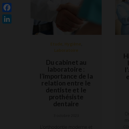
Facebook
LinkedIn
,
,
Etude
Hygiène
Laboratoire
H
Du cabinet au
laboratoire :
l
l’importance de la
e
relation entre le
dentiste et le
prothésiste
dentaire
O
3 octobre 2023
mo
co
L’orthodontie moderne et