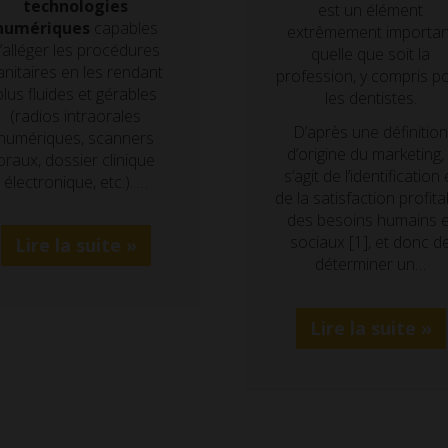
technologies
est un élément
numériques
capables
extrêmement importan
’alléger les procédures
quelle que soit la
anitaires en les rendant
profession, y compris p
plus fluides et gérables
les dentistes.
(radios intraorales
D’après une définitio
numériques, scanners
d’origine du marketing, i
oraux, dossier clinique
s’agit de l’identification 
électronique, etc.). …
de la satisfaction profita
des besoins humains e
sociaux [1], et donc d
Lire la suite »
déterminer un…
Lire la suite »