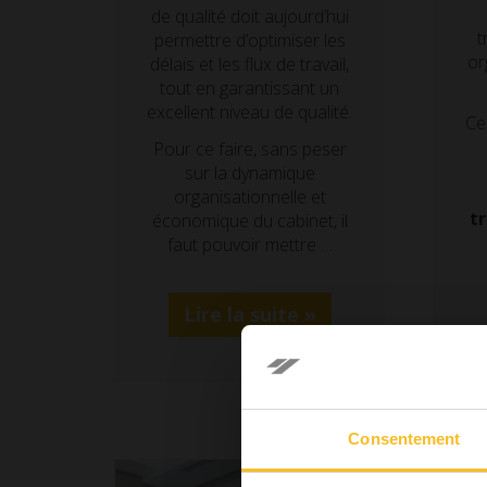
de qualité doit aujourd’hui
t
permettre d’optimiser les
or
délais et les flux de travail,
tout en garantissant un
excellent niveau de qualité.
Ce
Pour ce faire, sans peser
sur la dynamique
organisationnelle et
t
économique du cabinet, il
faut pouvoir mettre …
Lire la suite »
Consentement