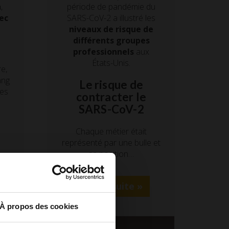
période de pandémie du
n
,
SARS-CoV-2 a illustré les
ec
niveaux de risque de
différents groupes
professionnels
aux
États-Unis.
e,
ang
Le risque de
ues
contracter le
SARS-CoV-2
Chaque métier était
représenté par une bulle et
sa position…
Lire la suite »
À propos des cookies