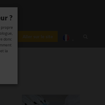
ur ?
 propre
tologue,
Aller sur le site
du HUB
re donc
tamment
et la
e