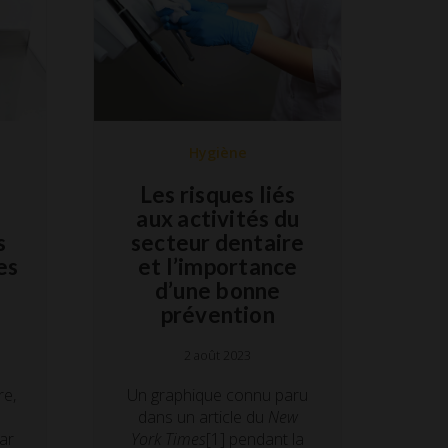
Hygiène
Les risques liés
aux activités du
secteur dentaire
s
et l’importance
es
d’une bonne
prévention
2 août 2023
Un graphique connu paru
re,
dans un article du
New
York Times
[1] pendant la
ar