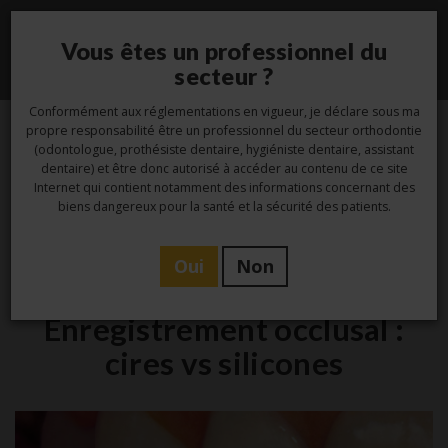
Vous êtes un professionnel du
Toggle
secteur ?
navigati
Conformément aux réglementations en vigueur, je déclare sous ma
propre responsabilité être un professionnel du secteur orthodontie
(odontologue, prothésiste dentaire, hygiéniste dentaire, assistant
21
dentaire) et être donc autorisé à accéder au contenu de ce site
Internet qui contient notamment des informations concernant des
Oct
biens dangereux pour la santé et la sécurité des patients.
Oui
Non
Laboratoire
Enregistrement occlusal :
cires vs silicones