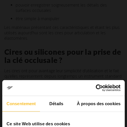
pouvoir enregistrer soigneusement les détails des
surfaces occlusales
être simple à manipuler
Les matériaux présentant ces caractéristiques et étant les plus
utilisés aujourd’hui sont les cires pour articulation et les
élastomères.
Cires ou silicones pour la prise de
la clé occlusale ?
Les cires ont pour avantage leur simplicité d’utilisation et le fait
qu’elles représentent depuis longtemps un instrument standard
affirmé. Cependant, ce matériau ne présente pas de bonne
stabilité dimensionnelle, car il est très influencé par le
changement de température.
La haute déformabilité a une influence également sur les erreurs
Consentement
Détails
À propos des cookies
potentielles qui peuvent avoir lieu pendant la phase de retrait
hors de la cavité buccale, de stockage et de transport.
Une alternative à ce matériau est représentée par les
silicones
Ce site Web utilise des cookies
par addition
, comme
Occlufast CAD
, produit conçu par