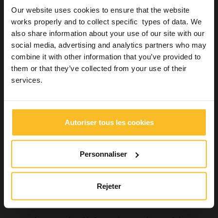
Zhermack exprès pour l’enregistrement occlusal. La consistance
Our website uses cookies to ensure that the website
est vraiment intéressante, imperceptible pour le patient mais
works properly and to collect specific types of data. We
avec une dureté élevée, idéale pour permettre un fraisage facile
also share information about your use of our site with our
et éviter les compressions et repositionnements erronés.
social media, advertising and analytics partners who may
Les silicones par addition sont faciles à positionner et très
combine it with other information that you’ve provided to
précis, en plus de présenter des temps de réalisation et
them or that they’ve collected from your use of their
durcissement adéquats pour les enregistrements occlusaux
d’intercuspation maximale et pour les clés d’enregistrement
services.
intermaxillaires central, protrusif ou latéral. Occlufast CAD est
également intéressant pour la gnathologie
, pour les
évaluations de diagnostics des troubles cranio-cervico-
mandibulaires et pour la prise du rapport centré en
Autoriser tous les cookies
orthodontie.
Le produit est applicable à différents moments cliniques grâce à
sa précision élevée, sa dureté élevée, son excellente thixotropie
Personnaliser
permettant au matériau d’être distribué de manière uniforme
pour prendre tous les détails, et grâce à sa basse sensibilité aux
variations de température.
Rejeter