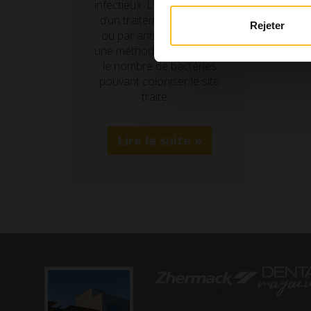
infectieux. L’administration
d’un traitement préventif
Rejeter
ou par antibiotiques est
une méthode pour réduire
le nombre de bactéries
pouvant coloniser le site
traité.…
Lire la suite »