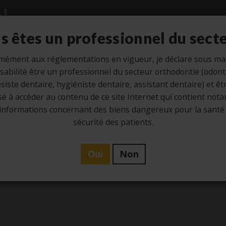
s êtes un professionnel du secte
mément aux réglementations en vigueur, je déclare sous ma
abilité être un professionnel du secteur orthodontie (odon
Etude
Hygiène
Laboratoire
Ze
siste dentaire, hygiéniste dentaire, assistant dentaire) et êt
sé à accéder au contenu de ce site Internet qui contient no
informations concernant des biens dangereux pour la santé 
sécurité des patients.
Tag -
pharmacologi
Oui
Non