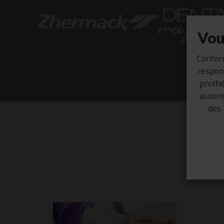
Vou
Confor
respons
prothé
autori
des 