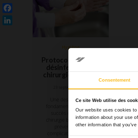
Facebook
LinkedIn
Hygiène
Protocoles pour la
désinfection en
chirurgie buccale
Consentement
23 septembre 2018
Une des exigences
Ce site Web utilise des cook
fondamentales pour le
Our website uses cookies to 
succès clinique en
information about your use of
chirurgie buccale est la
other information that you’ve
prévention des
complications de type