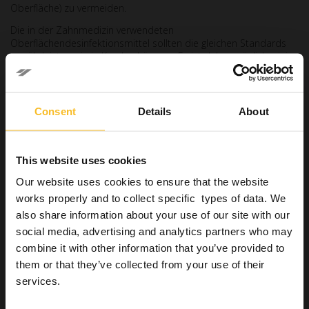
Oberfläche) zu vermeiden.
Die in der Zahnmedizin verwendeten
Oberflächendesinfektionsmittel sollten die gleichen Standards
gewährleisten wie in Krankenhäusern. Es ist daher möglich, einige
der
spezifischen Eigenschaften eines guten
Desinfektionsmittels
zu identifizieren:
Bakterizide, fungizide, tuberkulozide und begrenzt viruzide
Consent
Details
About
Wirkung
geprüft gemäß den aktuellsten europäischen Normen (EN)
und aktiv bei Verschmutzung
This website uses cookies
verträglich mit den Oberflächen, mit denen es in Kontakt
Our website uses cookies to ensure that the website
kommt
works properly and to collect specific types of data. We
leicht anzuwenden
also share information about your use of our site with our
kurze Einwirkzeit
social media, advertising and analytics partners who may
gute Haltbarkeit bei Lagerung
combine it with other information that you’ve provided to
them or that they’ve collected from your use of their
Für eine gute Oberflächendesinfektion können Sprays, Schaum
und mit Desinfektionsmittel getränkte Tücher verwendet werden.
services.
Im Allgemeinen sind bereits
mit Desinfektionsmittel