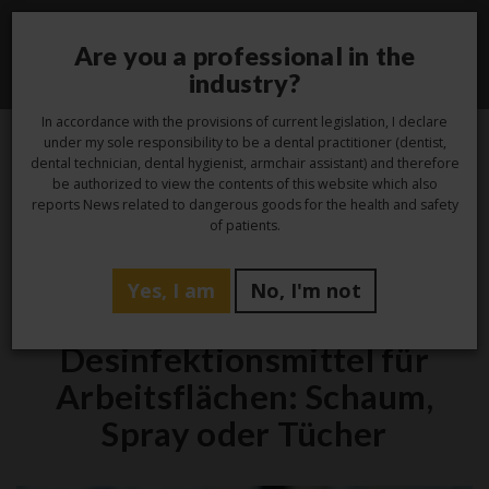
Are you a professional in the
Toggle
industry?
navigati
In accordance with the provisions of current legislation, I declare
under my sole responsibility to be a dental practitioner (dentist,
dental technician, dental hygienist, armchair assistant) and therefore
12
be authorized to view the contents of this website which also
reports News related to dangerous goods for the health and safety
Juni
of patients.
Yes, I am
No, I'm not
Hygiene
Desinfektionsmittel für
Arbeitsflächen: Schaum,
Spray oder Tücher