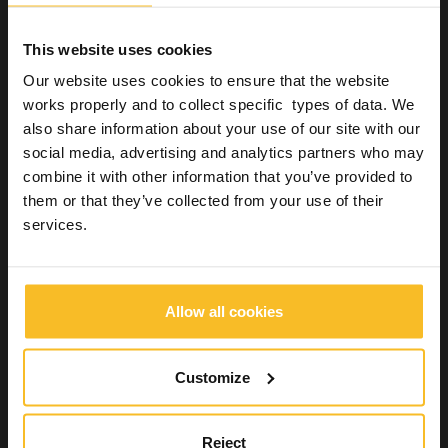
Um die Ansammlung und Vermehrung von Bakterien und
anderen pathogenen Mikroorganismen drastisch zu verringern,
This website uses cookies
sollte jeden Tag ein Protokoll zur Wartung der Dentaleinheit
eingehalten werden.
Our website uses cookies to ensure that the website
works properly and to collect specific types of data. We
Beginn des Arbeitstages:
also share information about your use of our site with our
Zweiminütige Spülung der Absaugleitungen mit
social media, advertising and analytics partners who may
hochwirksamem Desinfektionsmittel.
combine it with other information that you’ve provided to
Spülung aller Instrumente mit Wasser für mindestens 2
them or that they’ve collected from your use of their
Minuten.
services.
Zwischen den Patienten:
Säuberung der Oberflächen.
Reinigung und Dekontamination der Oberflächen.
Allow all cookies
Spülung aller Instrumente mit Wasser für 20-30 Sekunden.
Zweiminütige Spülung der Absaugkanülen mit
Customize
hochwirksamem Desinfektionsmittel.
Ende des Arbeitstages:
Spülung der Absaugleitungen mit hochwirksamem
Reject