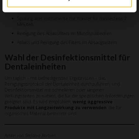
Desinfektionsmittel, möglichst die ganze Nacht wirken
lassen.
Spülung aller Instrumente mit Wasser für mindestens 2
Minuten.
Reinigung des Ablassfilters im Mundspülbecken.
Ablass und Reinigung des Filters im Absaugsystem.
Wahl der Desinfektionsmittel für
Dentaleinheiten
Um täglich – mit befriedigenden Ergebnissen – das
Reinigungsprotokoll der Dentaleinheit durchzuführen, sind
Desinfektionsmittel mit schnelleren oder längeren
Wirkungszeiten zu wählen, die für die spezifischen Anforderungen
geeignet sind. Es wird empfohlen,
wenig aggressive
Produkte mit Langzeitwirkung zu verwenden
, die für
organisches Material bestimmt sind.
Artikel von Stefania Barbieri