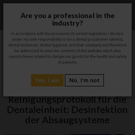
Are you a professional in the
Toggle
industry?
navigati
In accordance with the provisions of current legislation, I declare
under my sole responsibility to be a dental practitioner (dentist,
dental technician, dental hygienist, armchair assistant) and therefore
29
be authorized to view the contents of this website which also
reports News related to dangerous goods for the health and safety
Aug.
of patients.
Yes, I am
No, I'm not
Hygiene
Reinigungsprotokoll für die
Dentaleinheit: Desinfektion
der Absaugsysteme