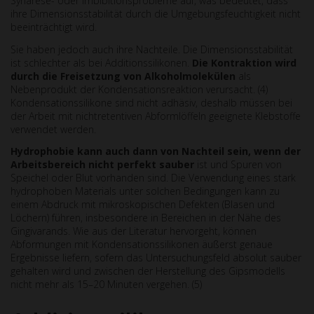
Synärese- oder Imbibitionsprobleme auf, was bedeutet, dass
ihre Dimensionsstabilität durch die Umgebungsfeuchtigkeit nicht
beeinträchtigt wird.
Sie haben jedoch auch ihre Nachteile. Die Dimensionsstabilität
ist schlechter als bei Additionssilikonen.
Die Kontraktion wird
durch die Freisetzung von Alkoholmolek
ü
len
als
Nebenprodukt der Kondensationsreaktion verursacht. (4)
Kondensationssilikone sind nicht adhäsiv, deshalb müssen bei
der Arbeit mit nichtretentiven Abformlöffeln geeignete Klebstoffe
verwendet werden.
Hydrophobie kann auch dann von Nachteil sein, wenn der
Arbeitsbereich nicht perfekt sauber
ist und Spuren von
Speichel oder Blut vorhanden sind. Die Verwendung eines stark
hydrophoben Materials unter solchen Bedingungen kann zu
einem Abdruck mit mikroskopischen Defekten (Blasen und
Löchern) führen, insbesondere in Bereichen in der Nähe des
Gingivarands. Wie aus der Literatur hervorgeht, können
Abformungen mit Kondensationssilikonen äußerst genaue
Ergebnisse liefern, sofern das Untersuchungsfeld absolut sauber
gehalten wird und zwischen der Herstellung des Gipsmodells
nicht mehr als 15–20 Minuten vergehen. (5)