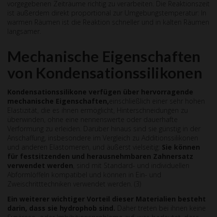
vorgegebenen Zeiträume richtig zu verarbeiten. Die Reaktionszeit
ist außerdem direkt proportional zur Umgebungstemperatur: In
warmen Räumen ist die Reaktion schneller und in kalten Räumen
langsamer.
Mechanische Eigenschaften
von Kondensationssilikonen
Kondensationssilikone verf
ü
gen
ü
ber hervorragende
mechanische Eigenschaften,
einschließlich einer sehr hohen
Elastizität, die es ihnen ermöglicht, Hinterschneidungen zu
überwinden, ohne eine nennenswerte oder dauerhafte
Verformung zu erleiden. Darüber hinaus sind sie günstig in der
Anschaffung, insbesondere im Vergleich zu Additionssilikonen
und anderen Elastomeren, und äußerst vielseitig:
Sie k
ö
nnen
f
ü
r festsitzenden und herausnehmbaren Zahnersatz
verwendet werden
, sind mit Standard- und individuellen
Abformlöffeln kompatibel und können in Ein- und
Zweischritttechniken verwendet werden. (3)
Ein weiterer wichtiger Vorteil dieser Materialien besteht
darin, dass sie hydrophob sind.
Daher treten bei ihnen keine