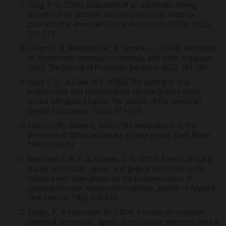
Craig, R. G. (1985). Evaluation of an automatic mixing
system for an addition silicone impression material.
Journal of the American Dental Association (1939), 110(2),
213-215.
Cullen, D. R., Mikesell, J. W., & Sandrik, J. L. (1991). Wettability
of elastomeric impression materials and voids in gypsum
casts. The Journal of Prosthetic Dentistry, 66(2), 261-265.
Reitz, C. D., & Clark, N. P. (1988). The setting of vinyl
polysiloxane and condensation silicone putties when
mixed with gloved hands. The Journal of the American
Dental Association, 116(3), 371-375.
Causton BE, Burke FJ, Wilson NH. Implications of the
presence of dithiocarbamate in latex gloves. Dent Mater.
1993;9:209-13.
Machado, C. E. P., & Guedes, C. G. (2011). Effects of sulfur-
based hemostatic agents and gingival retraction cords
handled with latex gloves on the polymerization of
polyvinyl siloxane impression materials. Journal of Applied
Oral Science, 19(6), 628-633.
Tarighi, P., & Khoroushi, M. (2014). A review on common
chemical hemostatic agents in restorative dentistry. Dental