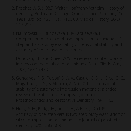
Prophet, A. S. (1982). Walter Hoffmann-Axthelm, History of
dentistry, Berlin and Chicago, Quintessence Publishing Co.,
1981, 8vo, pp. 435, illus., $100.00. Medical History, 26(2),
217-217.
Naumovski, B., Bundevska, J., & Kapusevska, B.
Comparison of double-phase impression technique in 1
step and 2 steps by evaluating dimensional stability and
accuracy of condensation silicones.
Donovan, T.E. and Chee, W.W. A review of contemporary
impression materials and techniques. Dent. Clin. N. Am.,
2004; 48:445.470
Gonçalves, F. S., Popoff, D. A. V., Castro, C. D. L., Silva, G. C.,
Magalhães, C. S., & Moreira, A. N. (2011). Dimensional
stability of elastomeric impression materials: a critical
review of the literature. European Journal of
Prosthodontics and Restorative Dentistry, 19(4), 163.
Hung, S. H., Purk, J. H., Tira, D. E., & Eick, J. D. (1992).
Accuracy of one-step versus two-step putty wash addition
silicone impression technique. The Journal of prosthetic
dentistry, 67(5), 583-589.