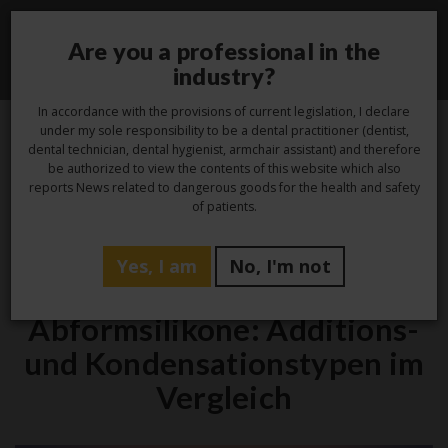
Are you a professional in the
Toggle
industry?
navigati
In accordance with the provisions of current legislation, I declare
under my sole responsibility to be a dental practitioner (dentist,
dental technician, dental hygienist, armchair assistant) and therefore
24
be authorized to view the contents of this website which also
reports News related to dangerous goods for the health and safety
Jan.
of patients.
Yes, I am
No, I'm not
Praxis
Abformsilikone: Additions-
und Kondensationstypen im
Vergleich