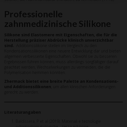
Professionelle
zahnmedizinische Silikone
Silikone sind Elastomere mit Eigenschaften, die f
ü
r die
Herstellung pr
ä
ziser Abdr
ü
cke klinisch unverzichtbar
sind.
Additionssilikone stellen im Vergleich zu den
Kondensationssilikonen eine neuere Entwicklung dar und bieten
allgemein verbesserte Eigenschaften. Obwohl sie zu besseren
Ergebnissen führen können, muss allerdings sorgfältiger darauf
geachtet werden, Wechselwirkungen zu vermeiden, die die
Polymerisation hemmen könnten.
Zhermack bietet eine breite Palette an Kondensations-
und Additionssilikonen
, um allen klinischen Anforderungen
gerecht zu werden.
Literaturangaben
Baldissera, P et al (2019). Materiali e tecnologie
odontostomatologiche – terza edizione.