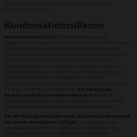
Es gibt zwei Arten von Abformsilikonen: Additions- und
Kondensationssilikone.
Kondensationssilikone
Kondensationssilikone
(Polydimethylsiloxane oder
Erstgenerationssilikone) wurden erstmals in den 1950er Jahren in
der Zahnheilkunde verwendet (2). Sie bestehen aus einem
Basismolekül, Dimethylsiloxan (einem Silikonpolymer), dem zur
Erhöhung der Dichte Metalloxide und Kieselsäurepulver
zugesetzt werden. Diese Substanzen reagieren, wenn ein
flüssiges oder pastöses Aktivierinstrument hinzugefügt wird.
Zinn(II)-octoat stellt das am häufigsten verwendete
Aktivierinstrument dar. Bei der Kondensationsreaktion werden
flüchtige Stoffe (Alkohole) freigesetzt.
Alle beteiligten
Reaktionen finden bei Raumtemperatur statt
und
Kondensationssilikone werden aus diesem Grund oft als RTV-
Silikone (Vulkanisation bei Raumtemperatur) bezeichnet.
Bei den fl
ü
ssigeren Sorten muss das Anmischen manuell
mit einem Metallspatel erfolgen.
Da die Misch- und
Verarbeitungszeiten in der Regel kurz sind, ist eine gewisse
Erfahrung erforderlich, um das Material innerhalb der