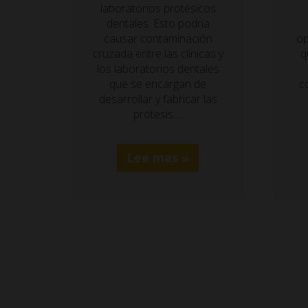
laboratorios protésicos
dentales. Esto podría
causar contaminación
op
cruzada entre las clínicas y
q
los laboratorios dentales
que se encargan de
c
desarrollar y fabricar las
prótesis.…
Lee mas »