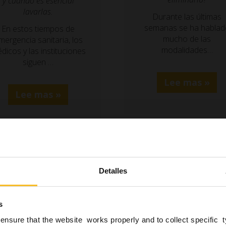
y cuándo es esencial
lavarlas.
Durante las últimas
semanas se ha hablad
En estos tiempos de
mucho de las
mergencia sanitaria, los
modalidades…
dicos y las instituciones
siguen …
Lee mas »
Lee mas »
Detalles
s
ensure that the website works properly and to collect specific 