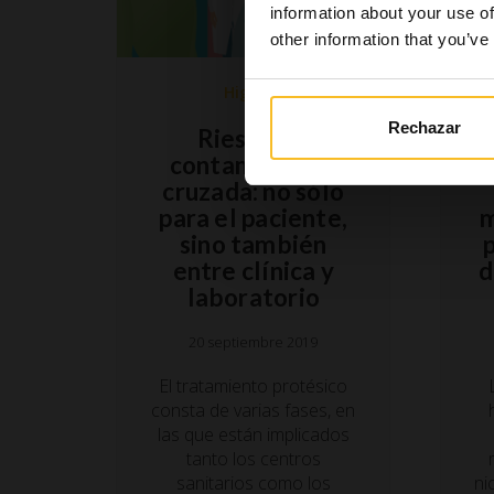
information about your use of
other information that you’ve
Higiene
Rechazar
Riesgo de
contaminación
cruzada: no sólo
para el paciente,
m
sino también
entre clínica y
d
laboratorio
20 septiembre 2019
El tratamiento protésico
consta de varias fases, en
las que están implicados
tanto los centros
sanitarios como los
ni