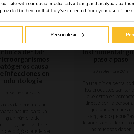
 our site with our social media, advertising and analytics partn
 provided to them or that they’ve collected from your use of their
Higiene
Higiene
Personalizar
Per
Las fuentes de
Desinfección y
infección en la
esterilización d
clínica dental:
instrumental: gu
icroorganismos
paso a paso
patógenos causa
20 septiembre 2019
e infecciones en
odontología
En una clínica dental to
los productos sanitari
20 septiembre 2019
que están en contact
directo con la persona
La cavidad bucal es un
que pueden causar
hábitat natural para un
sangrado o pequeña
gran número de
lesiones de la dermis o
microorganismos. Este
las mucosas deben
cho ecológico puede ser