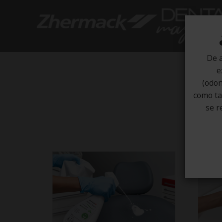
De a
e
(odon
como tal
se r