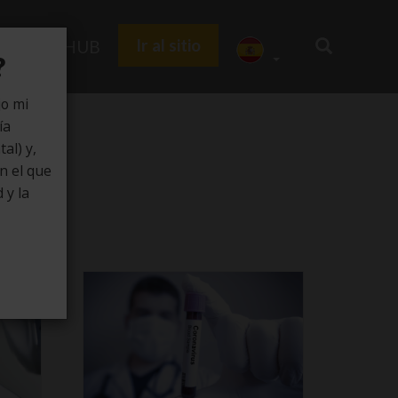
Ir al sitio
Zedu HUB
?
jo mi
ía
al) y,
e
en el que
 y la