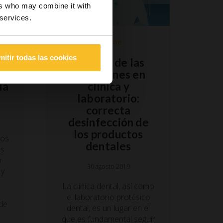
ers who may combine it with
 services.
Higiene
mitir todas las cookies
Control de las
el
infecciones en
ía
clínica y
laboratorio:
correcta
desinfección de
los productos
dos
dentales
os
o
30 agosto 2019
 y
La clínica dental, así como
s
el laboratorio protésico
 de
dental, es un lugar en el
que es fundamental seguir