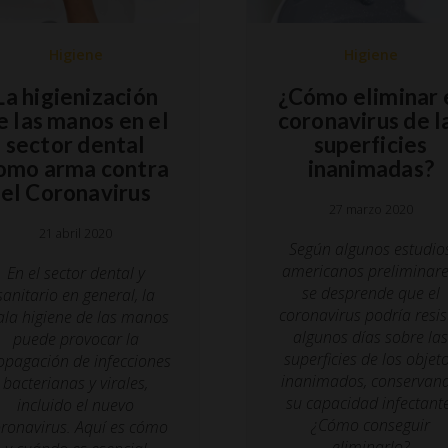
Higiene
Higiene
La higienización
¿Cómo eliminar 
e las manos en el
coronavirus de l
sector dental
superficies
omo arma contra
inanimadas?
el Coronavirus
27 marzo 2020
21 abril 2020
Según algunos estudio
americanos preliminare
En el sector dental y
se desprende que el
sanitario en general, la
coronavirus podría resis
la higiene de las manos
algunos días sobre la
puede provocar la
superficies de los objet
opagación de infecciones
inanimados, conservan
bacterianas y virales,
su capacidad infectant
incluido el nuevo
¿Cómo conseguir
ronavirus.
Aquí es cómo
eliminarlo?