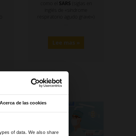
como el
SARS
(siglas en
inglés de «síndrome
respiratorio agudo grave»)
o
…
Lee mas »
Acerca de las cookies
types of data. We also share