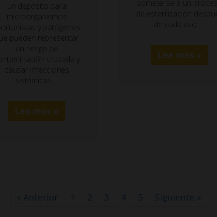
someterse a un proce
un depósito para
de esterilización despu
microorganismos
de cada uso..…
ortunistas y patógenos,
ue pueden representar
un riesgo de
Lee mas »
ontaminación cruzada y
causar infecciones
sistémicas.…
Lee mas »
« Anterior
1
2
3
4
5
Siguiente »