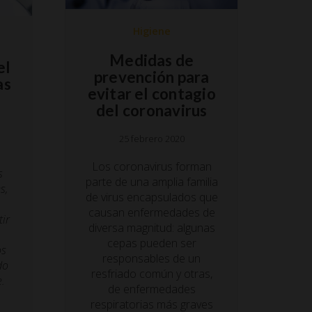
Higiene
Medidas de
el
prevención para
as
evitar el contagio
del coronavirus
25 febrero 2020
Los coronavirus forman
s
parte de una amplia familia
s,
de virus encapsulados que
causan enfermedades de
tir
diversa magnitud: algunas
s
cepas pueden ser
os
responsables de un
do
resfriado común y otras,
e.
de enfermedades
respiratorias más graves