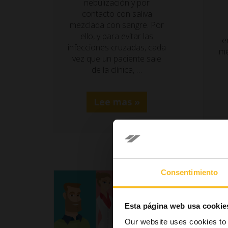
nebulización y por
contacto con saliva
mezclada con sangre. Por
ello, y para evitar las
e
infecciones cruzadas, cada
mé
vez que un paciente sale
de la clínica, …
Lee mas »
Consentimiento
Esta página web usa cookie
Our website uses cookies to 