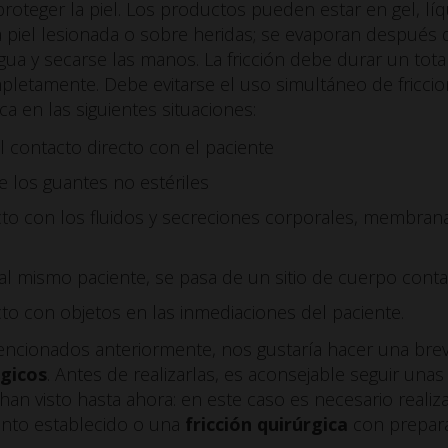
roteger la piel. Los productos pueden estar en gel, l
a piel lesionada o sobre heridas; se evaporan después 
gua y secarse las manos. La fricción debe durar un tot
letamente. Debe evitarse el uso simultáneo de friccio
ica en las siguientes situaciones:
 contacto directo con el paciente
 los guantes no estériles
to con los fluidos y secreciones corporales, membran
al mismo paciente, se pasa de un sitio de cuerpo cont
o con objetos en las inmediaciones del paciente.
ncionados anteriormente, nos gustaría hacer una bre
gicos
. Antes de realizarlas, es aconsejable seguir una
 han visto hasta ahora: en este caso es necesario reali
ento establecido o una
fricción quirúrgica
con prepara