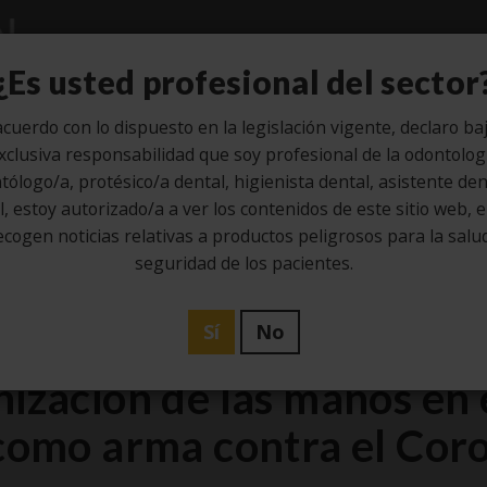
Estudio
Higiene
Laboratorio
¿Es usted profesional del sector
cuerdo con lo dispuesto en la legislación vigente, declaro ba
xclusiva responsabilidad que soy profesional de la odontolog
tólogo/a, protésico/a dental, higienista dental, asistente dent
21
, estoy autorizado/a a ver los contenidos de este sitio web, 
ecogen noticias relativas a productos peligrosos para la salud
Abr
seguridad de los pacientes.
Higiene
Sí
No
nización de las manos en 
como arma contra el Cor