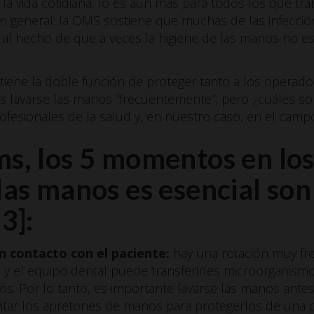
 la vida cotidiana, lo es aún más para todos los que tra
 en general: la OMS sostiene que muchas de las infecci
l hecho de que a veces la higiene de las manos no es
 tiene la doble función de proteger tanto a los operad
n es lavarse las manos “frecuentemente”, pero ¿cuáles 
ofesionales de la salud y, en nuestro caso, en el cam
ms, los 5 momentos en los
las manos es esencial son
3]:
n contacto con el paciente:
hay una rotación muy fr
a, y el equipo dental puede transferirles microorganism
os. Por lo tanto, es importante lavarse las manos ante
vitar los apretones de manos para protegerlos de una 