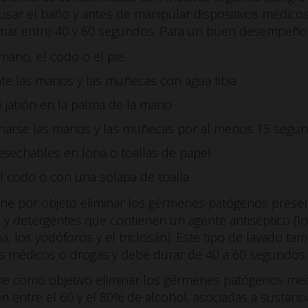
 usar el baño y antes de manipular dispositivos médico
omar entre 40 y 60 segundos. Para un buen desempeño 
a mano, el codo o el pie
e las manos y las muñecas con agua tibia
e jabón en la palma de la mano
narse las manos y las muñecas por al menos 15 segun
esechables en lona o toallas de papel
el codo o con una solapa de toalla.
iene por objeto eliminar los gérmenes patógenos pres
y detergentes que contienen un agente antiséptico (lo
a, los yodóforos y el triclosán). Este tipo de lavado t
os médicos o drogas y debe durar de 40 a 60 segundos.
ne como objetivo eliminar los gérmenes patógenos med
 entre el 60 y el 80% de alcohol, asociadas a sustanc