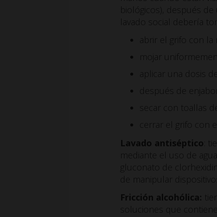
biológicos), después de
lavado social debería t
abrir el grifo con l
mojar uniformement
aplicar una dosis d
después de enjabo
secar con toallas d
cerrar el grifo con 
Lavado antiséptico
: t
mediante el uso de agua 
gluconato de clorhexidin
de manipular dispositiv
Fricción alcohólica:
tie
soluciones que contienen