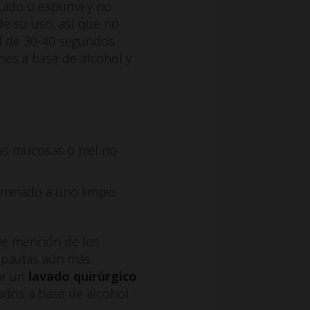
íquido o espuma y no
de su uso, así que no
al de 30-40 segundos
nes a base de alcohol y
as mucosas o piel no
aminado a uno limpio.
ve mención de los
s pautas aún más
zar un
lavado quirúrgico
dos a base de alcohol.