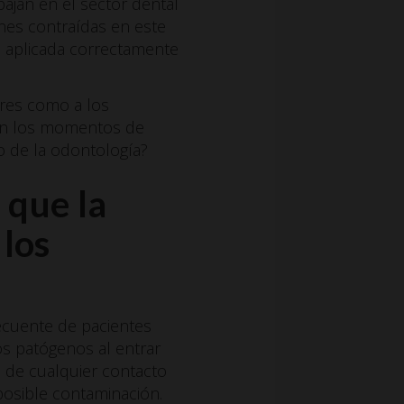
bajan en el sector dental
ones contraídas en este
 aplicada correctamente
ores como a los
son los momentos de
po de la odontología?
 que la
 los
ecuente de pacientes
os patógenos al entrar
s de cualquier contacto
posible contaminación.