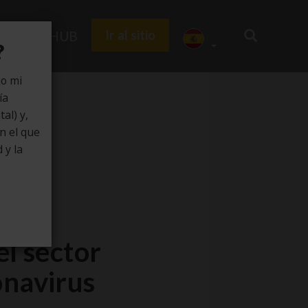
Ir al sitio
Zedu HUB
?
jo mi
ía
al) y,
en el que
 y la
el sector
onavirus