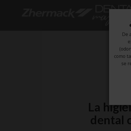
De a
e
(odon
como tal
se r
La higie
dental 