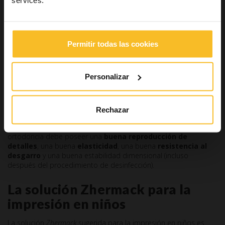
reflejo faríngeo, una eventualidad difícil de gestionar y que a
menudo hace necesario repetir la impresión, con el
consiguiente estrés para el joven paciente, que se volverá más
susceptible a este tipo de procedimiento.
Permitir todas las cookies
Además de considerar esa característica, habrá que elegir
materiales de colores vivos y que puedan distraer al paciente
durante un procedimiento tan invasivo.
Personalizar
El aroma es otro punto fundamental: a nivel psicológico, un
aroma agradable para el niño mejora la probabilidad de que se
tolere el procedimiento y limita el riesgo de provocar un reflejo
Rechazar
faríngeo.
Además de estas características, un buen alginato para
ortodoncia debe poseer una
buena reproducción de
detalles
, una buena
elasticidad
, una buena
resistencia al
desgarro
y una buena estabilidad dimensional (incluso
después del procedimiento de desinfección).
La solución Zhermack para la
impresión en niños
La solución
Zhermack
sugerida para la impresión en niños es