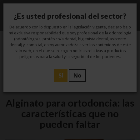
¿Es usted profesional del sector?
Toggle
navigati
De acuerdo con lo dispuesto en la legislación vigente, declaro bajo
mi exclusiva responsabilidad que soy profesional de la odontología
(odontólogo/a, protésico/a dental, higienista dental, asistente
dental) y, como tal, estoy autorizado/a a ver los contenidos de este
3
sitio web, en el que se recogen noticias relativas a productos
peligrosos para la salud y la seguridad de los pacientes.
Feb
Sí
No
Estudio
Alginato para ortodoncia: las
características que no
pueden faltar