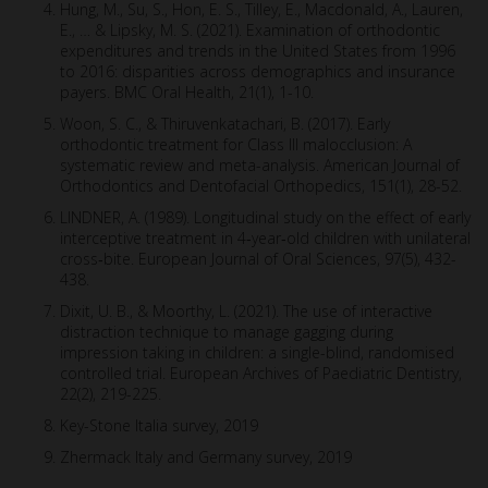
Hung, M., Su, S., Hon, E. S., Tilley, E., Macdonald, A., Lauren,
E., … & Lipsky, M. S. (2021). Examination of orthodontic
expenditures and trends in the United States from 1996
to 2016: disparities across demographics and insurance
payers. BMC Oral Health, 21(1), 1-10.
Woon, S. C., & Thiruvenkatachari, B. (2017). Early
orthodontic treatment for Class III malocclusion: A
systematic review and meta-analysis. American Journal of
Orthodontics and Dentofacial Orthopedics, 151(1), 28-52.
LINDNER, A. (1989). Longitudinal study on the effect of early
interceptive treatment in 4‐year‐old children with unilateral
cross‐bite. European Journal of Oral Sciences, 97(5), 432-
438.
Dixit, U. B., & Moorthy, L. (2021). The use of interactive
distraction technique to manage gagging during
impression taking in children: a single-blind, randomised
controlled trial. European Archives of Paediatric Dentistry,
22(2), 219-225.
Key-Stone Italia survey, 2019
Zhermack Italy and Germany survey, 2019