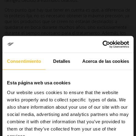
faríngeo debido a estímulos olfativos.
Otro punto que hay que tener en cuenta es que, a diferencia de
la prótesis fija, no es necesario obtener la máxima precisión, ya
que los productos que se creen no estarán destinados a
quedarse en boca durante muchos años, sino exclusivamente
durante el tiempo necesario para el tratamiento. Además, los
posibles huecos entre la aparatología y la superficie del diente
podrán rellenarse con cemento.
Los ventajas del alginato
Consentimiento
Detalles
Acerca de las cookies
ortodóntico
Teniendo en cuenta estos aspectos, parece lógico que el
Esta página web usa cookies
material más utilizado para impresiones ortodónticas en niños
Our website uses cookies to ensure that the website
sea el alginato. (1) Este es, de hecho, un
material económico
,
con
tiempos de endurecimiento
muy rápidos y que
works properly and to collect specific types of data. We
normalmente tiene
color
y
un aroma agradable
.
also share information about your use of our site with our
social media, advertising and analytics partners who may
Entre los alginatos,
son preferibles los de tipo
fast
o
extra-
fast
, es decir, aquellos que ofrecen un tiempo de permanencia
combine it with other information that you’ve provided to
en la cavidad oral más breve. Cuando menor sea el tiempo de
them or that they’ve collected from your use of their
endurecimiento intraoral, menor será el riesgo de provocar el
services.