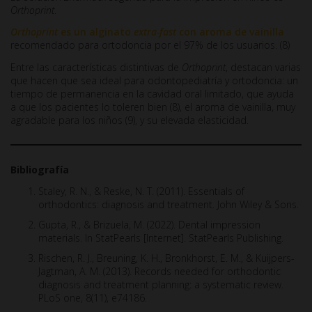
Orthoprint
.
Orthoprint
es un alginato
extra-fast
con aroma de vainilla
recomendado para ortodoncia por el 97% de los usuarios. (8)
Entre las características distintivas de
Orthoprint
, destacan varias
que hacen que sea ideal para odontopediatría y ortodoncia: un
tiempo de permanencia en la cavidad oral limitado, que ayuda
a que los pacientes lo toleren bien (8), el aroma de vainilla, muy
agradable para los niños (9), y su elevada elasticidad.
Bibliografía
Staley, R. N., & Reske, N. T. (2011). Essentials of
orthodontics: diagnosis and treatment. John Wiley & Sons.
Gupta, R., & Brizuela, M. (2022). Dental impression
materials. In StatPearls [Internet]. StatPearls Publishing.
Rischen, R. J., Breuning, K. H., Bronkhorst, E. M., & Kuijpers-
Jagtman, A. M. (2013). Records needed for orthodontic
diagnosis and treatment planning: a systematic review.
PLoS one, 8(11), e74186.