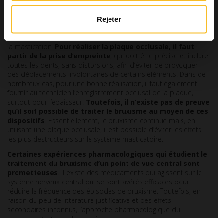
Aujourd’hui, le traitement le plus courant prévoit
l’utilisation de plaques occlusales
, supérieures ou
Rejeter
inférieures, capables d’éliminer d’éventuelles interférences, de
protéger les dents du grincement et de détendre les muscles de
la mastication.
Pour réaliser la plaque occlusale, il faut
partir de la prise d’empreinte
, qui doit être précise et inclure
toutes les dents, sans distorsions, afin d’éviter de provoquer
des déplacements involontaires de certains éléments. Dans de
nombreux cas, pour une bonne réalisation, il faut également
fournir au technicien l’enregistrement occlusal de la plaque,
surtout pour l’épaisseur.
Toutefois, il n’existe pas de preuve
qu’il soit possible de traiter le bruxisme au moyen de ces
dispositifs
. Essentiellement, le bruxisme continue mais, en
utilisant une plaque occlusale, il est possible d’éviter les effets
les plus destructeurs sur le système masticatoire.
Certaines expériences pharmacologiques qui étudient le
traitement du bruxisme d’un point de vue central sont
prometteuses
. Il existe des médicaments qui agissent sur le
système nerveux central qui se sont avérés efficaces pour
réduire la fréquence des épisodes de bruxisme. Toutefois, en
raison du peu de littérature justificative et des effets
secondaires inconnus, l’approche pharmacologique du