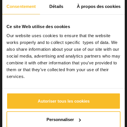
Augmentation de l’activité musculaire (pouvant être
Consentement
Détails
À propos des cookies
enregistrée par polysomnographie)
Hypertrophie des muscles masséters
Réduction du flux de salive
Ce site Web utilise des cookies
Fracture de dents et/ou reconstructions et/ou
Our website uses cookies to ensure that the website
restaurations prothétiques
works properly and to collect specific types of data. We
Réduction de l’ouverture de la bouche
also share information about your use of our site with our
social media, advertising and analytics partners who may
Traitement
(3)
combine it with other information that you’ve provided to
them or that they’ve collected from your use of their
Il n’existe actuellement aucune thérapie efficace contre le
services.
bruxisme. Les approches disponibles peuvent limiter les
éventuelles conséquences négatives de cette parafonction.
La stratégie doit toujours prévoir une modification
comportementale capable
d’amener le patient vers un
Autoriser tous les cookies
meilleur niveau de relaxation. Habituellement, on peut agir sur le
régime alimentaire, sur l’éducation du patient à la parafonction
et sur diverses techniques de relaxation. Il convient toutefois de
préciser qu’il n’existe aucune preuve scientifique en faveur de
Personnaliser
l’une ou l’autre pratique.