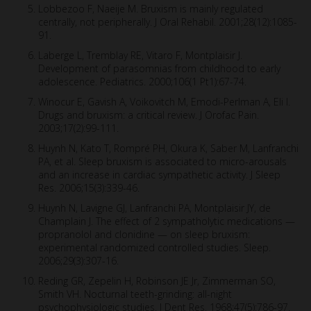
Lobbezoo F, Naeije M. Bruxism is mainly regulated
centrally, not peripherally. J Oral Rehabil. 2001;28(12):1085-
91.
Laberge L, Tremblay RE, Vitaro F, Montplaisir J.
Development of parasomnias from childhood to early
adolescence. Pediatrics. 2000;106(1 Pt1):67-74.
Winocur E, Gavish A, Voikovitch M, Emodi-Perlman A, Eli I.
Drugs and bruxism: a critical review. J Orofac Pain.
2003;17(2):99-111.
Huynh N, Kato T, Rompré PH, Okura K, Saber M, Lanfranchi
PA, et al. Sleep bruxism is associated to micro-arousals
and an increase in cardiac sympathetic activity. J Sleep
Res. 2006;15(3):339-46.
Huynh N, Lavigne GJ, Lanfranchi PA, Montplaisir JY, de
Champlain J. The effect of 2 sympatholytic medications —
propranolol and clonidine — on sleep bruxism:
experimental randomized controlled studies. Sleep.
2006;29(3):307-16.
Reding GR, Zepelin H, Robinson JE Jr, Zimmerman SO,
Smith VH. Nocturnal teeth-grinding: all-night
psychophysiologic studies. J Dent Res. 1968;47(5):786-97.