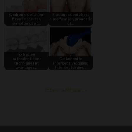
Syndrome de la dent
Fractures dentaires :
fissurée : causes,
classification, pronostic
symptômes et…
et…
Extrusion
orthodontique :
Orthodontie
techniques et
interceptive: quand
avantages…
intercepter une…
Retour au Magazine »