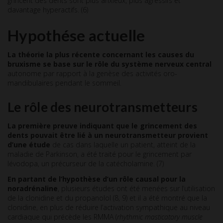
grincent des dents sont plus anxieux, plus agressifs et
davantage hyperactifs. (6)
Hypothése actuelle
La théorie la plus récente concernant les causes du
bruxisme se base sur le rôle du système nerveux central
autonome par rapport à la genèse des activités oro-
mandibulaires pendant le sommeil.
Le rôle des neurotransmetteurs
La première preuve indiquant que le grincement des
dents pouvait être lié à un neurotransmetteur provient
d’une étude
de cas dans laquelle un patient, atteint de la
maladie de Parkinson, a été traité pour le grincement par
lévodopa, un précurseur de la catécholamine. (7)
En partant de l’hypothèse d’un rôle causal pour la
noradrénaline
, plusieurs études ont été menées sur l’utilisation
de la clonidine et du propanolol (8, 9) et il a été montré que la
clonidine, en plus de réduire l’activation sympathique au niveau
cardiaque qui précède les RMMA (
rhythmic masticatory muscle