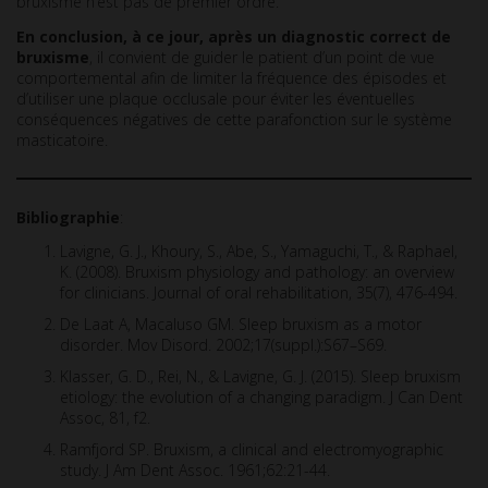
bruxisme n’est pas de premier ordre.
En conclusion, à ce jour, après un diagnostic correct de
bruxisme
, il convient de guider le patient d’un point de vue
comportemental afin de limiter la fréquence des épisodes et
d’utiliser une plaque occlusale pour éviter les éventuelles
conséquences négatives de cette parafonction sur le système
masticatoire.
Bibliographie
:
Lavigne, G. J., Khoury, S., Abe, S., Yamaguchi, T., & Raphael,
K. (2008). Bruxism physiology and pathology: an overview
for clinicians. Journal of oral rehabilitation, 35(7), 476-494.
De Laat A, Macaluso GM. Sleep bruxism as a motor
disorder. Mov Disord. 2002;17(suppl.):S67–S69.
Klasser, G. D., Rei, N., & Lavigne, G. J. (2015). Sleep bruxism
etiology: the evolution of a changing paradigm. J Can Dent
Assoc, 81, f2.
Ramfjord SP. Bruxism, a clinical and electromyographic
study. J Am Dent Assoc. 1961;62:21-44.