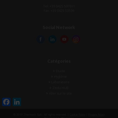
Tel: +39 0425 597611
Fax: +39 0425 53596
Social Network
Catégories
Etude
Hygiène
Laboratoire
Zedu HUB
Aller sur le site
Facebook
LinkedIn
© 2019 Zhermack SpA - All rights reserved. |
Cookie Policy
|
Privacy Policy