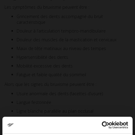
Les symptômes du bruxisme peuvent être :
Grincement des dents accompagné du bruit
caractéristique
Douleur à l’articulation temporo-mandibulaire
Douleur des muscles de la mastication et cervicaux
Maux de tête matinaux au niveau des tempes
Hypersensibilité des dents
Mobilité excessive des dents
Fatigue et faible qualité du sommeil
Alors que les signes du bruxisme peuvent être :
Usure anormale des dents (facettes d’usure)
Langue festonnée
Ligne blanche parallèle au plan occlusal
Récession gingivale
Présence de tori maxillaires ou mandibulaires