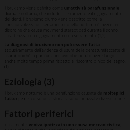
Il bruxismo viene definito come
un’attività parafunzionale
diurna e notturna, che include il serramento e il digrignamento
dei denti. Il bruxismo diurno viene descritto come la
consapevolezza del serramento, quello notturno è invece un
disordine che causa movimenti stereotipati durante il sonno,
caratterizzati da digrignamento o da serramento. (1,2)
La diagnosi di bruxismo non può essere fatta
esclusivamente dall’evidenza di usura della dentatura(faccette di
usura), poiché la parafunzione avrebbe potuto avere luogo
anche molto tempo prima rispetto al riscontro clinico del segno.
(1)
Eziologia
(3)
Il bruxismo notturno è una parafunzione causata da
molteplici
fattori
, e nel corso della storia si sono ipotizzate diverse teorie.
Fattori periferici
Inizialmente,
veniva ipotizzata una causa meccanicistica
,