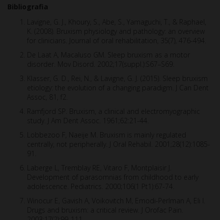
Bibliografia
Lavigne, G. J., Khoury, S., Abe, S., Yamaguchi, T., & Raphael,
K. (2008). Bruxism physiology and pathology: an overview
for clinicians. Journal of oral rehabilitation, 35(7), 476-494.
De Laat A, Macaluso GM. Sleep bruxism as a motor
disorder. Mov Disord. 2002;17(suppl.):S67–S69.
Klasser, G. D., Rei, N., & Lavigne, G. J. (2015). Sleep bruxism
etiology: the evolution of a changing paradigm. J Can Dent
Assoc, 81, f2.
Ramfjord SP. Bruxism, a clinical and electromyographic
study. J Am Dent Assoc. 1961;62:21-44.
Lobbezoo F, Naeije M. Bruxism is mainly regulated
centrally, not peripherally. J Oral Rehabil. 2001;28(12):1085-
91.
Laberge L, Tremblay RE, Vitaro F, Montplaisir J.
Development of parasomnias from childhood to early
adolescence. Pediatrics. 2000;106(1 Pt1):67-74.
Winocur E, Gavish A, Voikovitch M, Emodi-Perlman A, Eli I.
Drugs and bruxism: a critical review. J Orofac Pain.
2003;17(2):99-111.