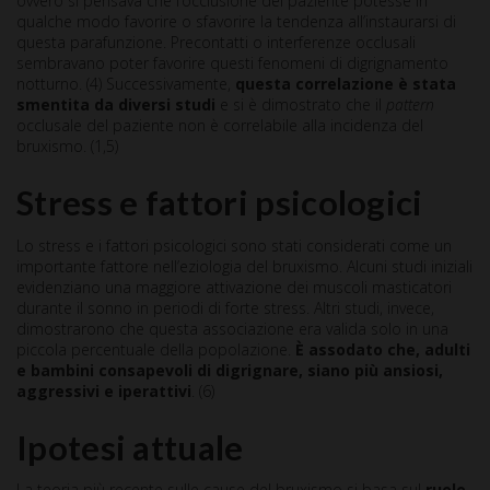
ovvero si pensava che l’occlusione del paziente potesse in
qualche modo favorire o sfavorire la tendenza all’instaurarsi di
questa parafunzione. Precontatti o interferenze occlusali
sembravano poter favorire questi fenomeni di digrignamento
notturno. (4) Successivamente,
questa correlazione è stata
smentita da diversi studi
e si è dimostrato che il
pattern
occlusale del paziente non è correlabile alla incidenza del
bruxismo. (1,5)
Stress e fattori psicologici
Lo stress e i fattori psicologici sono stati considerati come un
importante fattore nell’eziologia del bruxismo. Alcuni studi iniziali
evidenziano una maggiore attivazione dei muscoli masticatori
durante il sonno in periodi di forte stress. Altri studi, invece,
dimostrarono che questa associazione era valida solo in una
piccola percentuale della popolazione.
È assodato che, adulti
e bambini consapevoli di digrignare, siano più ansiosi,
aggressivi e iperattivi
. (6)
Ipotesi attuale
La teoria più recente sulle cause del bruxismo si basa sul
ruolo