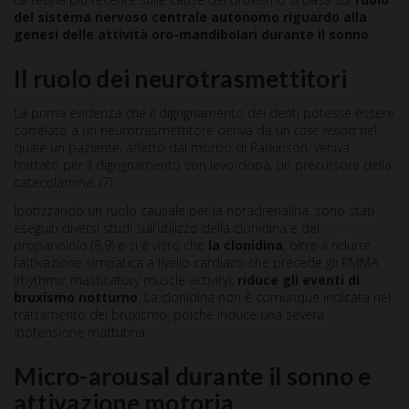
del sistema nervoso centrale autonomo riguardo alla
genesi delle attività oro-mandibolari durante il sonno
.
Il ruolo dei neurotrasmettitori
La prima evidenza che il digrignamento dei denti potesse essere
correlato a un neurotrasmettitore deriva da un
case report
nel
quale un paziente, affetto dal morbo di Parkinson, veniva
trattato per il digrignamento con levo-dopa, un precursore della
catecolamina. (7)
Ipotizzando un ruolo causale per la noradrenalina, sono stati
eseguiti diversi studi sull’utilizzo della clonidina e del
propanololo (8,9) e si è visto che
la clonidina
, oltre a ridurre
l’attivazione simpatica a livello cardiaco che precede gli RMMA
(rhythmic masticatory muscle activity),
riduce gli eventi di
bruxismo notturno
. La clonidina non è comunque indicata nel
trattamento del bruxismo, poiché induce una severa
ipotensione mattutina.
Micro-arousal durante il sonno e
attivazione motoria