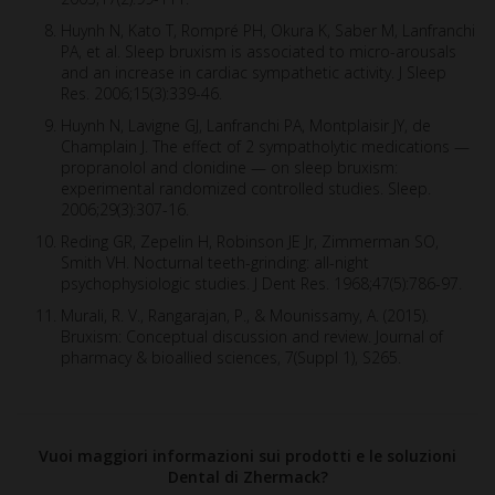
Huynh N, Kato T, Rompré PH, Okura K, Saber M, Lanfranchi
PA, et al. Sleep bruxism is associated to micro-arousals
and an increase in cardiac sympathetic activity. J Sleep
Res. 2006;15(3):339-46.
Huynh N, Lavigne GJ, Lanfranchi PA, Montplaisir JY, de
Champlain J. The effect of 2 sympatholytic medications —
propranolol and clonidine — on sleep bruxism:
experimental randomized controlled studies. Sleep.
2006;29(3):307-16.
Reding GR, Zepelin H, Robinson JE Jr, Zimmerman SO,
Smith VH. Nocturnal teeth-grinding: all-night
psychophysiologic studies. J Dent Res. 1968;47(5):786-97.
Murali, R. V., Rangarajan, P., & Mounissamy, A. (2015).
Bruxism: Conceptual discussion and review. Journal of
pharmacy & bioallied sciences, 7(Suppl 1), S265.
Vuoi maggiori informazioni sui prodotti e le soluzioni
Dental di Zhermack?