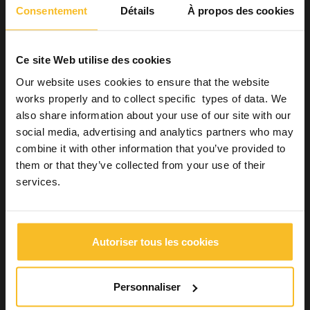
pleinement conscient du risque de dissémination de
Consentement
Détails
À propos des cookies
microorganismes potentiellement dangereux et garantir que les
procédures efficaces de contrôle des infections croisées soient
7
parfaitement en place.
Ce site Web utilise des cookies
Chaque membre du personnel du cabinet dentaire doit suivre
les
procédures standard demandées pour éviter la
Our website uses cookies to ensure that the website
transmission de microorganismes
. En plus d’empêcher les
works properly and to collect specific types of data. We
maladies grâce à la vaccination, ces procédures incluent
also share information about your use of our site with our
l’hygiène des mains, porter les EPI, la désinfection des
instruments ainsi que des protocoles de stérilisation, des
social media, advertising and analytics partners who may
stratégies de décontamination des surfaces, des approches
combine it with other information that you’ve provided to
pour maintenir la qualité des conduites d’eau des unités de soin
them or that they’ve collected from your use of their
et des procédures en cas d’incidents pouvant augmenter le
services.
risque de transmission croisée. Ces procédures réduisent
substantiellement le risque de transmission de
microorganismes.
Autoriser tous les cookies
1
A.M.G.A. Laheij*, J.O. Kistler, G.N. Belibasakis, H. Va ̈ limaa et J.J. de
Soet, European Oral Microbiology Workshop (EOMW) 2011 -
Personnaliser
Healthcare-associated viral and bacterial infections in dentistry.
2