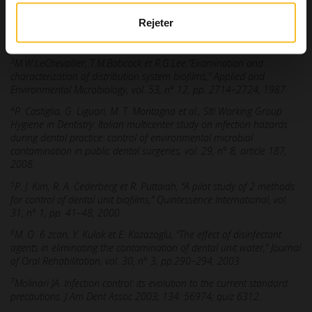
M. Arvand et A. Hack, “Microbial contamination of dental unit
waterlines in dental practices in Hesse, Germany: a cross-sectional
Rejeter
study,” European Journal of Microbiology and Immunology, vol. 3, pp.
49–52, 2013.
3
M.W.LeChevallier, T.M.Babcock et R.G.Lee,“Examination and
characterization of distribution system biofilms,” Applied and
Environmental Microbiology, vol. 53, n° 12, pp. 2714–2724, 1987.
4
P. Castiglia, G. Liguori, M. T. Montagna et al., SItI Working Group
Hygiene in Dentistry. Italian multicenter study on infection hazards
during dental practice: control of environmental microbial
contamination in public dental surgeries, vol. 29, n° 8, article 187,
2008.
5
P. J. Kim, R. A. Cederberg et R. Puttaiah, “A pilot study of 2 methods
for control of dental unit biofilms,” Quintessence International, vol.
31, n° 1, pp. 41–48, 2000.
6
M. O ̈ 6 zcan, Y. Kulak et E. Kazazoglu, “The effect of disinfectant
agents in eliminating the contamination of dental unit water,” Journal
of Oral Rehabilitation, vol. 30, n° 3, pp.290–294, 2003.
7
Molinari JA. Infection control: its evolution to the current standard
precautions. J Am Dent Assoc 2003; 134: 56974; quiz 6312.