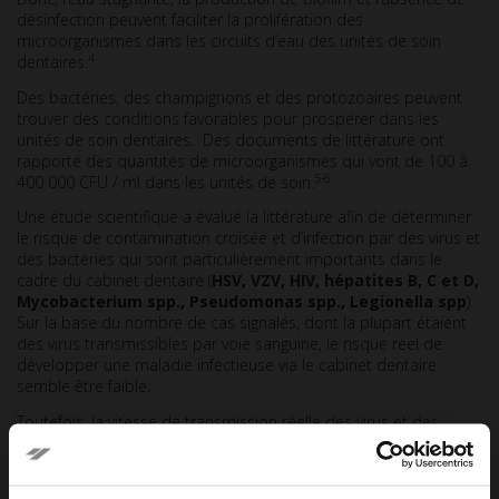
désinfection peuvent faciliter la prolifération des
microorganismes dans les circuits d’eau des unités de soin
4
dentaires.
Des bactéries, des champignons et des protozoaires peuvent
trouver des conditions favorables pour prospérer dans les
unités de soin dentaires. Des documents de littérature ont
rapporté des quantités de microorganismes qui vont de 100 à
5-6
400 000 CFU / ml dans les unités de soin.
Une étude scientifique a évalué la littérature afin de déterminer
le risque de contamination croisée et d’infection par des virus et
des bactéries qui sont particulièrement importants dans le
cadre du cabinet dentaire (
HSV, VZV, HIV, hépatites B, C et D,
Mycobacterium spp., Pseudomonas spp., Legionella spp
).
Sur la base du nombre de cas signalés, dont la plupart étaient
des virus transmissibles par voie sanguine, le risque réel de
développer une maladie infectieuse via le cabinet dentaire
semble être faible.
Toutefois, la vitesse de transmission réelle des virus et des
bactéries dont il est question dans cette étude est
probablement plus élevée. Tant qu’aucune donnée précise ne
sera disponible, le personnel du cabinet dentaire doit être