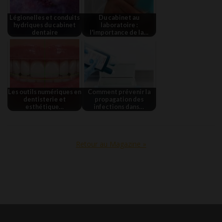
Légionelles et conduits
Du cabinet au
hydriques du cabinet
laboratoire :
dentaire
l'importance de la…
Les outils numériques en
Comment prévenir la
dentisterie et
propagation des
esthétique…
infections dans…
Retour au Magazine »