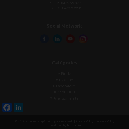
Tel: +39 0425 597611
Fax: +39 0425 53596
Social Network
Catégories
Etude
Hygiène
Laboratoire
Zedu HUB
Aller sur le site
Facebook
LinkedIn
© 2019 Zhermack SpA - All rights reserved. |
Cookie Policy
|
Privacy Policy
Developed by
Nomesia