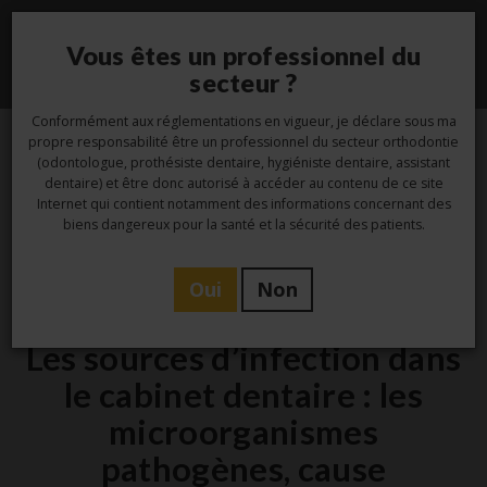
Vous êtes un professionnel du
Toggle
secteur ?
navigati
Conformément aux réglementations en vigueur, je déclare sous ma
propre responsabilité être un professionnel du secteur orthodontie
(odontologue, prothésiste dentaire, hygiéniste dentaire, assistant
20
dentaire) et être donc autorisé à accéder au contenu de ce site
Internet qui contient notamment des informations concernant des
Sep
biens dangereux pour la santé et la sécurité des patients.
Oui
Non
Hygiène
Les sources d’infection dans
le cabinet dentaire : les
microorganismes
pathogènes, cause