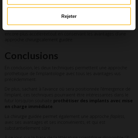
clinique
. En effet, la frontière entre le monde physique et le
monde numérique est de plus en plus mince et les processus
pourraient être simplifiés davantage. (3)
Rejeter
Avec ce type d’approche, sans modèle physique statique, le
processus thérapeutique pourrait être simplifié et la procédure
encore plus accéléréetout en conservant les avantages d’une
approche chirurgicalement guidée.
Conclusions
En conclusion, les deux techniques permettent une approche
prothétique de l’implantologie avec tous les avantages vus
précédemment.
De plus, sachant à l’avance où sera positionnée l’émergence de
l’implant, ces techniques pourraient être intéressantes dans le
futur lorsqu’on souhaite
prothétiser des implants avec mise
en charge immédiate
.
La chirurgie guidée permet également une approche
flapless
,
avec ses avantages et ses inconvénients, et qui est
substantiellement sûre.
À ce jour, sur la base de la littérature scientifique disponible (3),