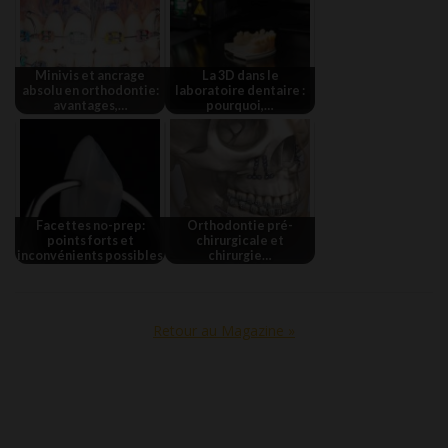
Minivis et ancrage
La 3D dans le
absolu en orthodontie:
laboratoire dentaire :
avantages,…
pourquoi,…
Facettes no-prep:
Orthodontie pré-
points forts et
chirurgicale et
inconvénients possibles
chirurgie…
Retour au Magazine »