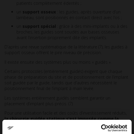
patients complètement édentés ;
un
support osseux
: les guides, après ouverture d’un
lambeau, sont positionnés en contact direct avec l’os ;
un
support spécial
: grâce à des mini-implants ou à des
broches, les guides sont soudés aux bases osseuses
avant l’insertion proprement dite des implants.
D’après une revue systématique de la littérature (7), les guides à
support osseux offrent le pire niveau de précision.
Il existe ensuite des systèmes plus ou moins « guidés ».
Certains protocoles (entièrement guidés) exigent que chaque
phase de préparation du site et de positionnement de l’implant
soit guidée par le guide, tandis que d’autres nécessitent le
positionnement final de l’implant à main levée.
Les systèmes entièrement guidés semblent garantir un
placement d’implant plus précis. (7)
Pour une utilisation facile et des coûts d’investissement réduits,
la chirurgie guidée statique s’est imposée comme la
technique de choix par rapport à la chirurgie dynamique
.
(6)