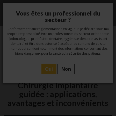
Vous êtes un professionnel du
Toggle
secteur ?
navigati
Conformément aux réglementations en vigueur, je déclare sous ma
propre responsabilité être un professionnel du secteur orthodontie
(odontologue, prothésiste dentaire, hygiéniste dentaire, assistant
6
dentaire) et être donc autorisé à accéder au contenu de ce site
Internet qui contient notamment des informations concernant des
Nov
biens dangereux pour la santé et la sécurité des patients.
Oui
Non
,
Etude
Laboratoire
Chirurgie implantaire
guidée : applications,
avantages et inconvénients