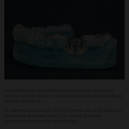
Aujourd’hui, la pose d’implants dentaires ostéointégrés est
devenue une procédure courante et habituelle dans la pratique
dentaire clinique. (1)
Le traitement implantaire doit être orienté vers la réhabilitation
prothétique du patient avec pour objectif ultime une
restauration fonctionnelle et esthétique.