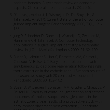
patients’ benefits. A systematic review on economic
aspects. Clinical oral implants research, 23, 50-62.
D’haese, J., Ackhurst, J., Wismeijer, D., De Bruyn, H., &
Tahmaseb, A. (2017). Current state of the art of computer‐
guided implant surgery. Periodontology 2000, 73(1), 121-
133.
Jung R, Schneider D, Ganeles J, Wismeijer D, Zwahlen M,
Hammerle CH, Tahmaseb A. Computer technology
applications in surgical implant dentistry: a systematic
review. Int J Oral Maxillofac Implants 2009: 24: 92–109.
Buser D, Halbritter S, Hart C, Bornstein MM, Grutter L,
Chappuis V, Belser UC. Early implant placement with
simultaneous guided bone regeneration following single
tooth extraction in the esthetic zone: 12-month results of
a prospective study with 20 consecutive patients. J
Periodontol 2009: 80: 152–162
Buser D, Wittneben J, Bornstein MM, Grutter L, Chappuis V,
Belser UC. Stability of contour augmentation and esthetic
outcomes of implant-supported single crowns in the
esthetic zone: 3-year results of a prospective study with
early implant placement post extraction. J Periodontol