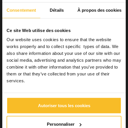
Chirurgie guidée dynamique
Consentement
Détails
À propos des cookies
Les premiers systèmes de chirurgie dynamique guidée
remontent à l’an 2000.
Ce site Web utilise des cookies
L’approche dynamique, également appelée « de navigation »,
Our website uses cookies to ensure that the website
consiste à utiliser un système de navigation implantaire qui
works properly and to collect specific types of data. We
reproduit la position virtuelle de l’implant en temps réel au sein
des données tomodensitométriques et qui permet des
also share information about your use of our site with our
changements interopératoires de position. (4,7)
social media, advertising and analytics partners who may
combine it with other information that you’ve provided to
Tous ces systèmes reposent sur
la détection en temps réel
de la position tridimensionnelle de la pièce à main de
them or that they’ve collected from your use of their
l’implant
et, par conséquent, sur la position des forets de
services.
préparation de l’implant et de l’implant lui-même.
Les systèmes dynamiques ont toujours été
trop chers et
complexes
pour un simple usage privé, c’est pour cette raison
que les technologies de première génération ont lentement
Autoriser tous les cookies
disparu du marché. (3)
Cependant, grâce à ce qu’on appelle la quatrième révolution
industrielle, ces systèmes
pourraient regagner un intérêt
Personnaliser