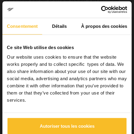
En travaillant avec des épaisseurs réduites, il est également
difficile de masquer des dichromatismes importants
.
Puisqu’il n’y a pas de ligne de préparation, un autre inconvénient
clinique important concerne le positionnement de la facette sur
Consentement
Détails
À propos des cookies
la dent, qui risque de ne pas être précis et de compromettre le
résultat esthétique, ainsi que le pronostic de la restauration elle-
même.
Ce site Web utilise des cookies
Conclusions
Our website uses cookies to ensure that the website
À ce jour, il n’existe aucune preuve scientifique importante sur ce
works properly and to collect specific types of data. We
type de restauration mini-invasive.
Cependant, il faut toujours tenir compte des difficultés cliniques,
also share information about your use of our site with our
de la complexité de la réalisation et des limites imposées au
social media, advertising and analytics partners who may
clinicien par les matériaux eux-mêmes.
combine it with other information that you’ve provided to
them or that they’ve collected from your use of their
services.
Bibliographie
Zarone, F., LeoNe, R., Di Mauro, M. I., Ferrari, M., &
Sorrentino, R. (2018). No-preparation ceramic veneers: a
systematic review.
Journal of Osseointegration
,
10
(1), 17-22.
Autoriser tous les cookies
Zarone F, russo s, sorrentino r. From porcelain-fused-to-