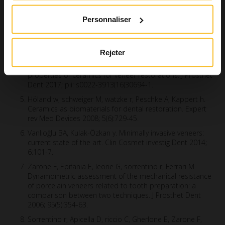
metal to zirconia: clinical and experimental
considerations. Dent Mater 2011; 27(1):83-96.
Personnaliser
Zarone F, Ferrari M, Mangano FG, leone r, sorrentino r.
Digitally oriented materials: focus on lithium disilicate
ceramics. int J Dent 2016; 2:9840594.
Rejeter
Skyllouriotis Al, yamamoto hl, Nathanson D. Masking
properties of ceramics for veneer restorations. J Prosthet
Dent 2017; pii: s0022-3913(16)30694-1.
Höland w, schweiger M, watzke r, Peschke A, Kappert h.
Ceramics as biomaterials for dental restoration. Expert
rev Med Devices 2008; 5(6):729-45.
Vanlıoğlu BA, Kulak-Özkan y. Minimally invasive veneers:
current state of the art. Clin Cosmet investig Dent 2014;
6:101-7.
Zarone F, Epifania E, leone G, sorrentino r, Ferrari M.
Dynamometric assessment of the mechanical resistance
of porcelain veneers related to tooth preparation: a
comparison between two techniques. J Prosthet Dent
2006; 95(5):354-63.
Sorrentino r, Apicella D, riccio C, Gherlone E, Zarone F,