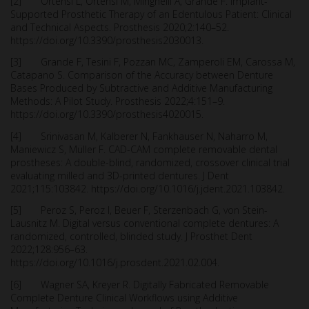
[2] Ortensi L, Ortensi M, Minghelli A, Grande F. Implant-
Supported Prosthetic Therapy of an Edentulous Patient: Clinical
and Technical Aspects. Prosthesis 2020;2:140–52.
https://doi.org/10.3390/prosthesis2030013.
[3] Grande F, Tesini F, Pozzan MC, Zamperoli EM, Carossa M,
Catapano S. Comparison of the Accuracy between Denture
Bases Produced by Subtractive and Additive Manufacturing
Methods: A Pilot Study. Prosthesis 2022;4:151–9.
https://doi.org/10.3390/prosthesis4020015.
[4] Srinivasan M, Kalberer N, Fankhauser N, Naharro M,
Maniewicz S, Müller F. CAD-CAM complete removable dental
prostheses: A double-blind, randomized, crossover clinical trial
evaluating milled and 3D-printed dentures. J Dent
2021;115:103842. https://doi.org/10.1016/j.jdent.2021.103842.
[5] Peroz S, Peroz I, Beuer F, Sterzenbach G, von Stein-
Lausnitz M. Digital versus conventional complete dentures: A
randomized, controlled, blinded study. J Prosthet Dent
2022;128:956–63.
https://doi.org/10.1016/j.prosdent.2021.02.004.
[6] Wagner SA, Kreyer R. Digitally Fabricated Removable
Complete Denture Clinical Workflows using Additive