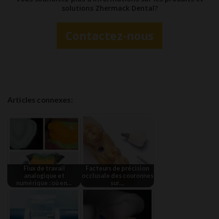
solutions Zhermack Dental?
Contactez-nous
Articles connexes:
Flux de travail
Facteurs de précision
analogique et
occlusale des couronnes
numérique : où en…
sur…