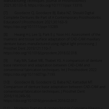
Manufacturing Techniques. Journal of Prosthodontics
2021;30:133–8. https://doi.org/10.1111/jopr.13318.
[7] Goodacre CJ, Goodacre BJ, Baba NZ. Should Digital
Complete Dentures Be Part of A Contemporary Prosthodontic
Education? J Prosthodont 2021;30:163–9.
https://doi.org/10.1111/jopr.13289.
[8] Hwang H-J, Lee SJ, Park E-J, Yoon H-I. Assessment of the
trueness and tissue surface adaptation of CAD-CAM maxillary
denture bases manufactured using digital light processing. J
Prosthet Dent 2019;121:110–7.
https://doi.org/10.1016/j.prosdent.2018.02.018.
[9] Faty MA, Sabet ME, Thabet YG. A comparison of denture
base retention and adaptation between CAD-CAM and
conventional fabrication techniques. Int J Prosthodont 2022.
https://doi.org/10.11607/ijp.7193.
[10] Goodacre BJ, Goodacre CJ, Baba NZ, Kattadiyil MT.
Comparison of denture base adaptation between CAD-CAM and
conventional fabrication techniques. J Prosthet Dent
2016;116:249–56.
https://doi.org/10.1016/j.prosdent.2016.02.017.
[11] Moderno Trattato di protesi Mobile Completa [Glauco –