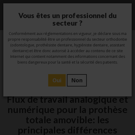
Vous êtes un professionnel du
Toggle
secteur ?
navigati
Conformément aux réglementations en vigueur, je déclare sous ma
propre responsabilité être un professionnel du secteur orthodontie
(odontologue, prothésiste dentaire, hygiéniste dentaire, assistant
12
dentaire) et être donc autorisé à accéder au contenu de ce site
Internet qui contient notamment des informations concernant des
Juin
biens dangereux pour la santé et la sécurité des patients.
Oui
Non
,
Etude
Laboratoire
Flux de travail analogique et
numérique pour la prothèse
totale amovible: les
principales différences