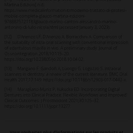
Martina Edizioni] n.d.
https://www.medicalinformation.it/moderno-trattato-di-protesi-
mobile-completa-glauco-martina-edizioni-
9788875721183glauco-marino-canton-alessandro-marino-
antonino-di-lullo-nicola.html (accessed January 3, 2023).
[12] D’Arienzo LF, D’Arienzo A, Borracchini A. Comparison of
the suitability of intra-oral scanning with conventional impression
of edentulous maxilla in vivo. A preliminary study. Journal of
Osseointegration 2018;10:115–20.
https://doi.org/10.23805/jo.2018.10.04.02.
[13] Mangano F, Gandolfi A, Luongo G, Logozzo S. Intraoral
scanners in dentistry: a review of the current literature. BMC Oral
Health 2017;17:149. https://doi.org/10.1186/s12903-017-0442-x.
[14] Maragliano-Muniz P, Kukucka ED. Incorporating Digital
Dentures into Clinical Practice: Flexible Workflows and Improved
Clinical Outcomes. J Prosthodont 2021;30:125–32.
https://doi.org/10.1111/jopr.13277.
Vous souhaitez plus d'informations sur les produits et