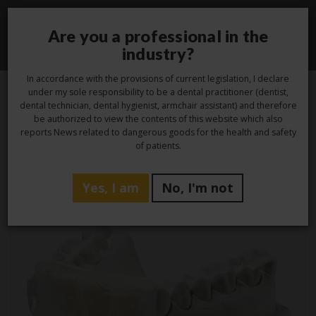
Are you a professional in the
Toggle
industry?
navigati
In accordance with the provisions of current legislation, I declare
under my sole responsibility to be a dental practitioner (dentist,
dental technician, dental hygienist, armchair assistant) and therefore
be authorized to view the contents of this website which also
Etikett -
festsitzende
reports News related to dangerous goods for the health and safety
of patients.
prothese
Yes, I am
No, I'm not