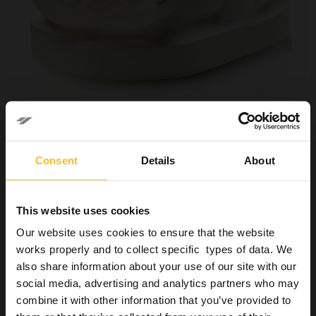
Labor
Festsitzende Prothese mit
Verbundkunststoff und Elite Transparent
Consent
Details
About
28 September 2018
Der Wandel des Konzepts der Gesundheit hat auch bei den
This website uses cookies
Patienten zu einer zunehmenden Aufmerksamkeit für den
ästhetischen Aspekt geführt, der zunehmend in die Bewertung
Our website uses cookies to ensure that the website
des eigenen psychophysischen Wohlbefindens einbezogen
works properly and to collect specific types of data. We
wird.…
also share information about your use of our site with our
social media, advertising and analytics partners who may
Weiterlesen »
combine it with other information that you’ve provided to