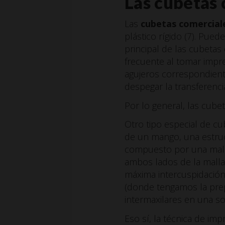
Las cubetas 
Las
cubetas comerciale
plástico rígido (7). Pued
principal de las cubetas 
frecuente al tomar impre
agujeros correspondient
despegar la transferenci
Por lo general, las cube
Otro tipo especial de c
de un mango, una estruct
compuesto por una malla 
ambos lados de la malla f
máxima intercuspidación.
(donde tengamos la prepa
intermaxilares en una sol
Eso sí, la técnica de im