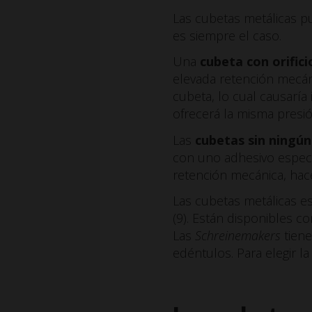
Las cubetas metálicas p
es siempre el caso.
Una
cubeta con orific
elevada retención mecáni
cubeta, lo cual causaría 
ofrecerá la misma presió
Las
cubetas sin ningún
con uno adhesivo específ
retención mecánica, hace
Las cubetas metálicas e
(9). Están disponibles c
Las
Schreinemakers
tiene
edéntulos. Para elegir l