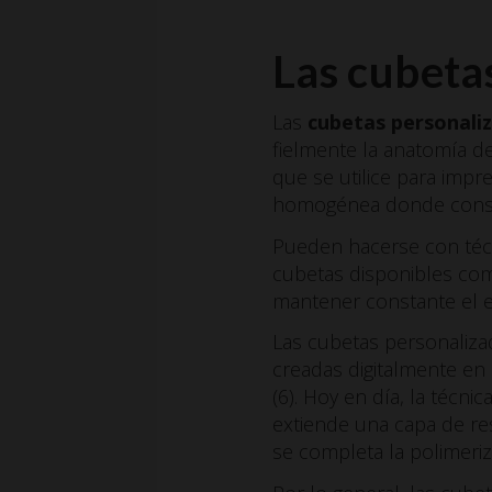
Las cubeta
Las
cubetas personali
fielmente la anatomía d
que se utilice para impr
homogénea donde consid
Pueden hacerse con téc
cubetas disponibles come
mantener constante el es
Las cubetas personaliza
creadas digitalmente e
(6). Hoy en día, la técni
extiende una capa de res
se completa la polimeriz