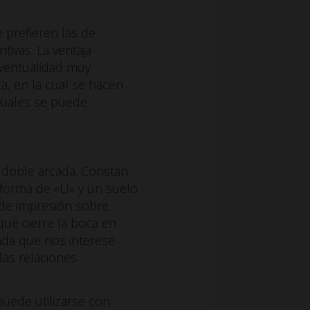
 prefieren las de
tivas. La ventaja
 eventualidad muy
a, en la cual se hacen
cuales se puede
doble arcada. Constan
n forma de «U» y un suelo
l de impresión sobre
que cierre la boca en
cada que nos interese
las relaciones
puede utilizarse con