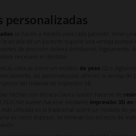
s personalizadas
zadas
se hacen a medida para cada paciente. Tener una
e la arcada de un paciente supone una ventaja porque e
esiones de precisión deberá distribuirse, lógicamente, 
ere necesario el dentista.
nicas clásicas sobre un modelo
de yeso
(2) o digitalm
rcialmente, las personalizadas ofrecen la ventaja de 
pesor del material de impresión. (4)
das hechas con técnica clásica suelen hacerse de
resi
n CAD/CAM suelen hacerse mediante
impresión 3D en
ca más utilizada es la tradicional: sobre un modelo de y
ina de cierto espesor, se eliminan los excesos de mate
ación.