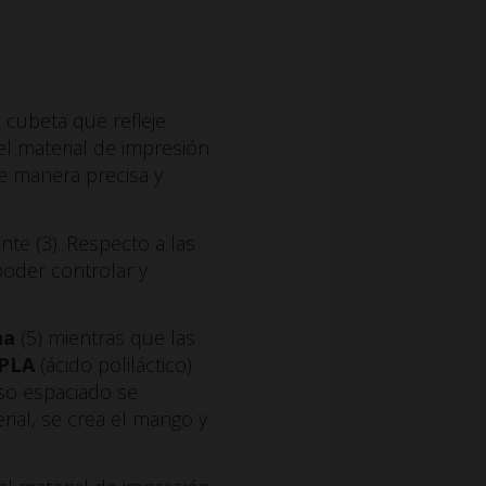
 cubeta que refleje
l material de impresión
de manera precisa y
ente (3). Respecto a las
poder controlar y
na
(5) mientras que las
 PLA
(ácido poliláctico)
eso espaciado se
rial, se crea el mango y