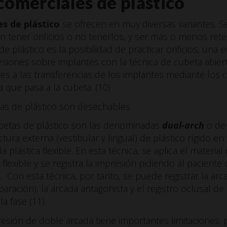
comerciales de plástico
s de plástico
se ofrecen en muy diversas variantes. Se
en tener orificios o no tenerlos, y ser más o menos reten
de plástico es la posibilidad de practicar orificios, una
siones sobre implantes con la técnica de cubeta abiert
es a las transferencias de los implantes mediante los 
a que pasa a la cubeta. (10)
tas de plástico son desechables.
ubetas de plástico son las denominadas
dual-arch
o de 
ura externa (vestibular y lingual) de plástico rígido e
plástica flexible. En esta técnica, se aplica el materia
lexible y se registra la impresión pidiendo al paciente 
 Con esta técnica, por tanto, se puede registrar la ar
ración), la arcada antagonista y el registro oclusal de 
a fase (11).
presión de doble arcada tiene importantes limitaciones: 