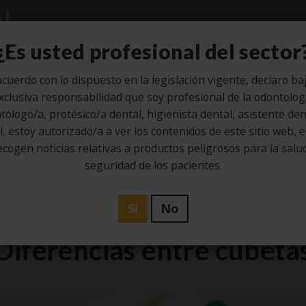
Estudio
Higiene
Laboratorio
¿Es usted profesional del sector
cuerdo con lo dispuesto en la legislación vigente, declaro ba
xclusiva responsabilidad que soy profesional de la odontolog
tólogo/a, protésico/a dental, higienista dental, asistente dent
18
, estoy autorizado/a a ver los contenidos de este sitio web, 
ecogen noticias relativas a productos peligrosos para la salud
Nov
seguridad de los pacientes.
Estudio
Sí
No
Diferencias entre cubeta