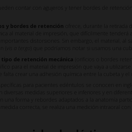
ueden contar con agujeros y tener bordes de retenció
ios y bordes de retención
ofrece, durante la retirada 
ca al material de impresión, que difícilmente tenderá 
importantes distorsiones. Sin embargo, el material, al sal
n (
vis a tergo
) que podríamos notar si usamos una cubeta
 tipo de retención mecánica
(orificios o bordes reten
ico para el material de impresión que vaya a utilizarse 
 falta crear una adhesión química entre la cubeta y el 
specíficas para pacientes edéntulos se conocen en in
on diversas medidas superiores e inferiores y en diferen
n una forma y rebordes adaptados a la anatomía partic
a medida correcta, se realiza una medición intraoral co