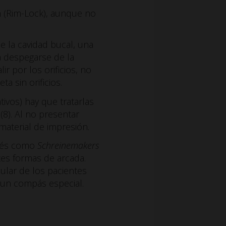
n (Rim-Lock), aunque no
de la cavidad bucal, una
a despegarse de la
ir por los orificios, no
 sin orificios.
tivos) hay que tratarlas
(8). Al no presentar
material de impresión.
glés como
Schreinemakers
tes formas de arcada.
ular de los pacientes
n un compás especial.