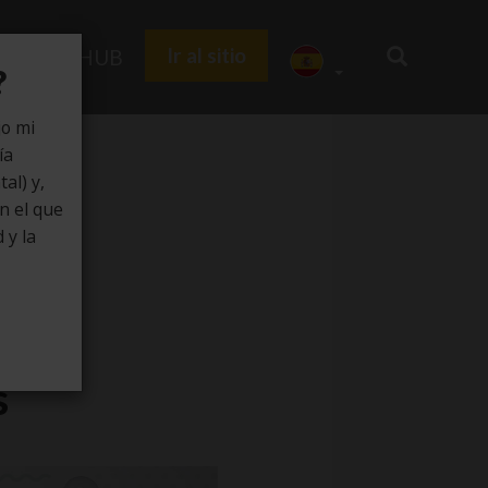
Ir al sitio
Zedu HUB
?
jo mi
ía
al) y,
en el que
 y la
s