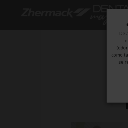
De a
e
(odon
como tal
se r