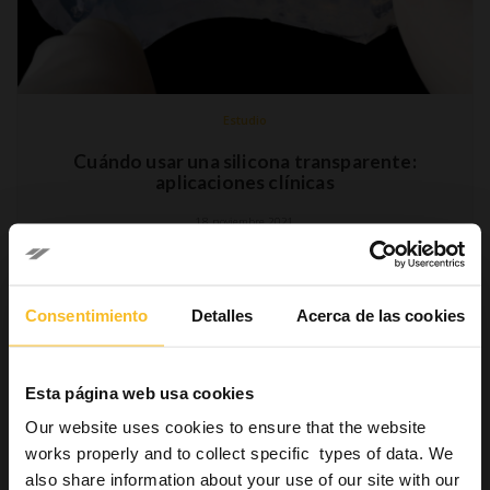
Estudio
Cuándo usar una silicona transparente:
aplicaciones clínicas
18 noviembre 2021
Los
polivinilsiloxanos
(
PVS
) o siliconas de adición son
elastómeros ampliamente utilizados en odontología como
material de impresión. (1) Por sus características, los PVS son
Consentimiento
Detalles
Acerca de las cookies
actualmente el
patrón oro
para impresiones de alta precisión.
Los PVS ofrecen unos
niveles óptimos de precisión,
exactitud
…
Esta página web usa cookies
Our website uses cookies to ensure that the website
Lee mas »
works properly and to collect specific types of data. We
also share information about your use of our site with our