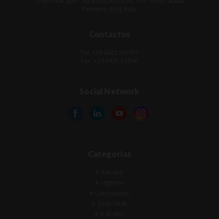
Zhermack SpA - Via Bovazecchino, 100 - 45021 Badia
Polesine (RO), Italy.
Contactos
Tel: +39 0425 597611
Fax: +39 0425 53596
Social Network
Categorías
Estudio
Higiene
Laboratorio
Zedu HUB
Ir al sitio