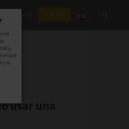
Ir al sitio
Zedu HUB
?
jo mi
ía
al) y,
en el que
 y la
do usar una