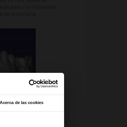
ealizadas con materiales
a de la persona
n analógica
Acerca de las cookies
5
 las clínicas dentales
.