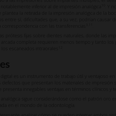
10
 notablemente inferior al de impresión analógica
. Y n
e plantea la retirada de la impresión analógica de la bo
s entre sí, dificultades que, a su vez, podrían causar d
3,11
n correspondencia con las transferencias
.
las prótesis fijas sobre dientes naturales, donde las im
 arcada completa requieren menos tiempo y tanto los 
12
a los escaneados intraorales
.
es
digital es un instrumento de trabajo útil y ventajoso en 
s defectos que presentan los materiales de impresión 
que presenta innegables ventajas en términos clínicos y 
n analógica sigue considerándose como el patrón oro e
lizada en el mondo de la odontología.
 interesante analizar cómo se pueden integrar ambos si