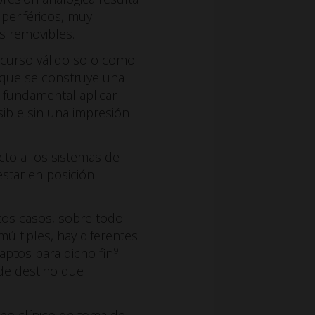
 periféricos, muy
s removibles.
ecurso válido solo como
l que se construye una
es fundamental aplicar
sible sin una impresión
ecto a los sistemas de
estar en posición
.
stos casos, sobre todo
últiples, hay diferentes
9
aptos para dicho fin
.
de destino que
mpo clínico de toma de