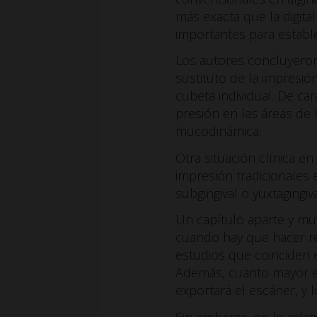
más exacta que la digita
importantes para estable
Los autores concluyeron
sustituto de la impresió
cubeta individual. De car
presión en las áreas de 
mucodinámica.
Otra situación clínica e
impresión tradicionales 
subgingival o yuxtagingiv
Un capítulo aparte y muy
cuando hay que hacer re
estudios que coinciden e
Además, cuanto mayor es
exportará el escáner, y 
Sin embargo, en lo relat