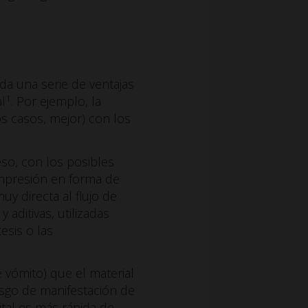
oda una serie de ventajas
1
l
. Por ejemplo, la
s casos, mejor) con los
eso, con los posibles
 impresión en forma de
y directa al flujo de
 aditivas, utilizadas
esis o las
e vómito) que el material
esgo de manifestación de
gital es más rápida de