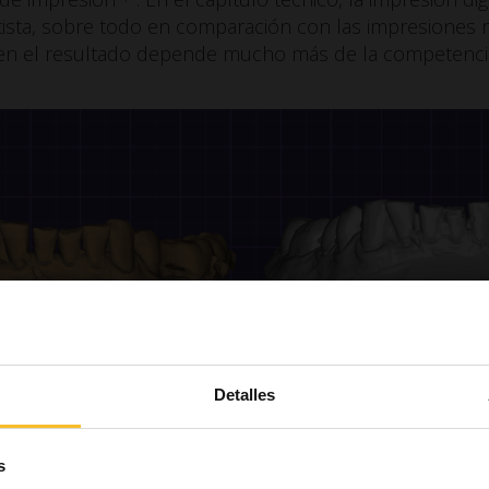
tista, sobre todo en comparación con las impresiones r
ien el resultado depende mucho más de la competenci
al frente a modelo escaneado en yeso a partir de impresió
Detalles
e la impresión analógica
s
 analógica sigue siendo la más habitual en la mayoría de