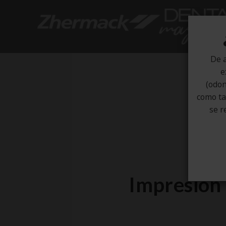
De a
e
(odon
como tal
se r
Impresión 