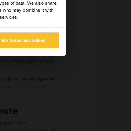
types of data. We also share
ón digital (tanto si la
ers who may combine it with
meros). Los escáneres
 services.
o también por sus costes
cesite obtener un
rendimiento no siempre
mitir todas las cookies
una curva de aprendizaje
evas tecnologías y que
os diferentes escáneres
riales de impresión
rente
impresiones
presión analógica resulta