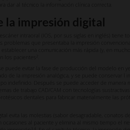
ara dar al técnico la información clínica correcta.
 la impresión digital
scáner intraoral (IOS, por sus siglas en inglés) tiene t
os problemas que presentaba la impresión convenciona
te establecer una comunicación más rápida (y, en mucho
2
n los pacientes
.
 se puede evitar la fase de producción del modelo en y
iado de la impresión analógica, y se puede conservar l
mpo indefinido. Después se puede acceder de manera mu
istemas de trabajo CAD/CAM con tecnologías sustractivas y
rotésicos dentales para fabricar materialmente las prót
ital evita las molestias (sabor desagradable, conatos d
 ocasiones al paciente y elimina al mismo tiempo el ri
3,4
s de impresión
. En el capítulo técnico, la impresión di