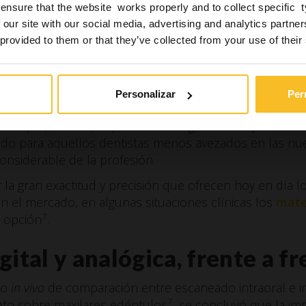
ensure that the website works properly and to collect specific 
obre todo, el coste, mucho más bajo que el de la impresi
 our site with our social media, advertising and analytics partn
ateriales como el alginato como si se emplean elastó
 provided to them or that they’ve collected from your use of their
 caros, no solo por el coste de adquisición inicial, sin
 y asistencia técnica. Todo ello hace que el dentista ne
mportante respecto a la inversión realizada, y dicho 
Personalizar
Per
tizar a corto plazo.
 de que, a veces, el proceso de digitalización plantea 
odo para aquellos dentistas menos avezados en las nu
onsiderable de la profesión.
la gran exactitud y precisión que ofrecen hoy en día l
en el mercado, en algunas situaciones clínicas los
mate
7
a opción
.
gital y analógica, frente a f
io
in vivo
de comparación entre escaneado intraoral e 
7
ato sobre maxilares edéntulos
, se concluyó que la im