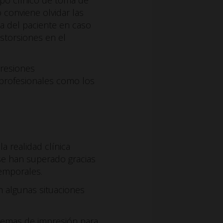
o conviene olvidar las
ca del paciente en caso
istorsiones en el
presiones
profesionales como los
la realidad clínica
se han superado gracias
temporales.
n algunas situaciones
stemas de impresión para