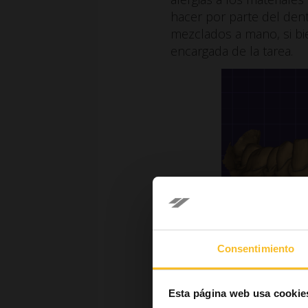
hacer por parte del den
mezclados a mano, si b
encargada de la tarea.
Impresión digit
Consentimiento
Ventajas d
Esta página web usa cookie
Hoy en día, la impresión