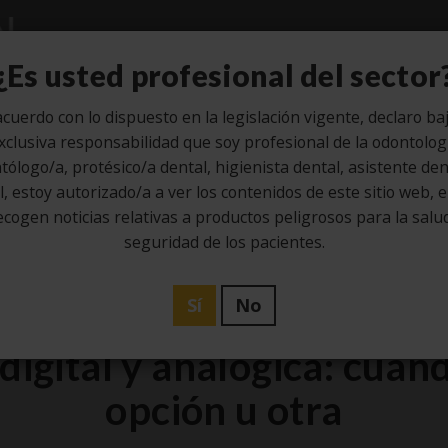
Estudio
Higiene
Laboratorio
¿Es usted profesional del sector
cuerdo con lo dispuesto en la legislación vigente, declaro ba
xclusiva responsabilidad que soy profesional de la odontolog
tólogo/a, protésico/a dental, higienista dental, asistente dent
28
, estoy autorizado/a a ver los contenidos de este sitio web, 
ecogen noticias relativas a productos peligrosos para la salud
Ene
seguridad de los pacientes.
Estudio
Sí
No
digital y analógica: cuán
opción u otra