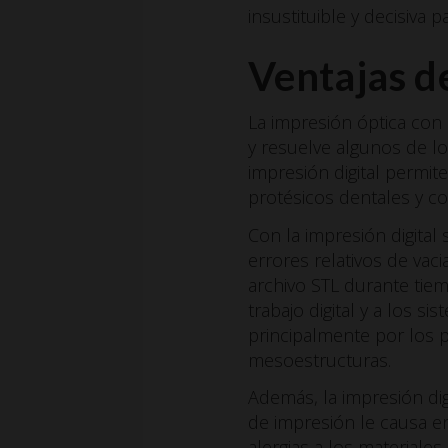
insustituible y decisiva p
Ventajas de
La impresión óptica con e
y resuelve algunos de l
impresión digital permi
protésicos dentales y co
Con la impresión digital
errores relativos de vac
archivo STL durante tie
trabajo digital y a los s
principalmente por los p
mesoestructuras.
Además, la impresión dig
de impresión le causa en
alergias a los materiale