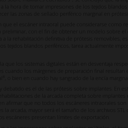
l a la hora de tomar impresiones de los tejidos blandos
cer las zonas de sellado periférico marginal en prótesi
 que el escáner intraoral puede considerarse como r
n preliminar, con el fin de obtener un modelo sobre e
a a la rehabilitación definitiva de prótesis removibles, 
los tejidos blandos periféricos, tarea actualmente impo
n la que los sistemas digitales están en desventaja resp
es cuando los márgenes de preparación final resultan 
8
al
, o bien en cuando hay sangrado de la encía marginal
 debatido es el de las prótesis sobre implantes. En e
habilitaciones de la arcada completa sobre implantes m
n afirmar que no todos los escáneres intraorales son 
 la arcada, mayor será el tamaño de los archivos STL 
los escáneres presentan límites de exportación.
ivo a las impresiones sobre implantes múltiples, el tie