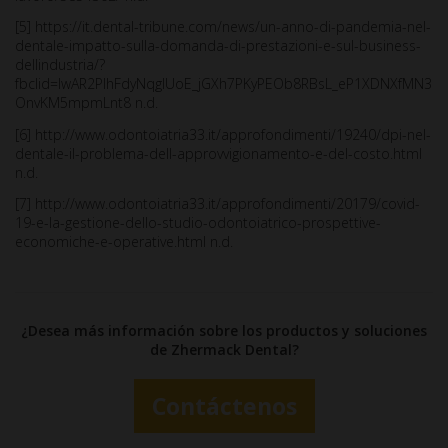
[5] https://it.dental-tribune.com/news/un-anno-di-pandemia-nel-
dentale-impatto-sulla-domanda-di-prestazioni-e-sul-business-
dellindustria/?
fbclid=IwAR2PIhFdyNqgIUoE_jGXh7PKyPEOb8RBsL_eP1XDNXfMN3
OnvKM5mpmLnt8 n.d.
[6] http://www.odontoiatria33.it/approfondimenti/19240/dpi-nel-
dentale-il-problema-dell-approvvigionamento-e-del-costo.html
n.d.
[7] http://www.odontoiatria33.it/approfondimenti/20179/covid-
19-e-la-gestione-dello-studio-odontoiatrico-prospettive-
economiche-e-operative.html n.d.
¿Desea más información sobre los productos y soluciones
de Zhermack Dental?
Contáctenos