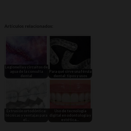
Artículos relacionados:
Legionella y circuitos de
agua de la consulta
Para qué sirve una férula
dental
dental: tipos y usos
Extrusión ortodóntica:
Uso de tecnología
técnicas y ventajas para
digital en odontología y
el…
estética…