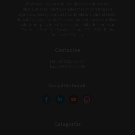
Zhermack SpA ha sido uno de los productores y
distribuidores internacionales más importantes de
alginatos, yesos y compuestos de silicona para el sector
dental durante más de 40 años. También ha desarrollado
soluciones para los sectores industrial y de bienestar.
Zhermack SpA - Via Bovazecchino, 100 - 45021 Badia
Polesine (RO), Italy.
Contactos
Tel: +39 0425 597611
Fax: +39 0425 53596
Social Network
Categorías