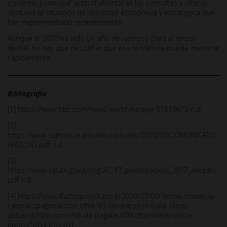
paciente, y con qué actitud afrontarán las consultas y clínicas
dentales la situación de debilidad económica y estratégica que
han experimentado recientemente.
Aunque el 2020 ha sido un año desastroso para el sector
dental, no hay que descartar que esa tendencia pueda invertirse
rápidamente.
Bibliografía
:
[1] https://www.bbc.com/news/world-europe-51810673 n.d.
[2]
https://www.odmeo.re.it/public/uploads/2020/03/COMUNICATO-
ANDICAO.pdf n.d.
[3]
https://www.salute.gov.it/imgs/C_17_pubblicazioni_2917_allegato.
pdf n.d.
[4] https://www.ilfattoquotidiano.it/2020/07/02/dentix-chiude-la-
catena-spagnola-con-oltre-60-laboratori-in-italia-clienti-
abbandonati-con-i-fidi-da-pagare-400-dipendenti-senza-
lavoro/5854302/ n.d.