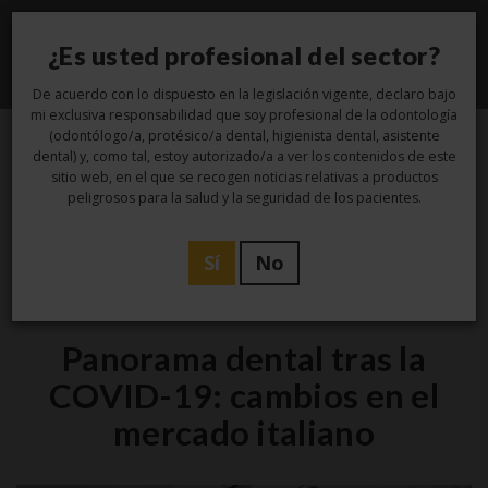
¿Es usted profesional del sector?
Toggle
navigati
De acuerdo con lo dispuesto en la legislación vigente, declaro bajo
mi exclusiva responsabilidad que soy profesional de la odontología
(odontólogo/a, protésico/a dental, higienista dental, asistente
dental) y, como tal, estoy autorizado/a a ver los contenidos de este
9
sitio web, en el que se recogen noticias relativas a productos
peligrosos para la salud y la seguridad de los pacientes.
Dic
Sí
No
,
Estudio
Higiene
Panorama dental tras la
COVID-19: cambios en el
mercado italiano