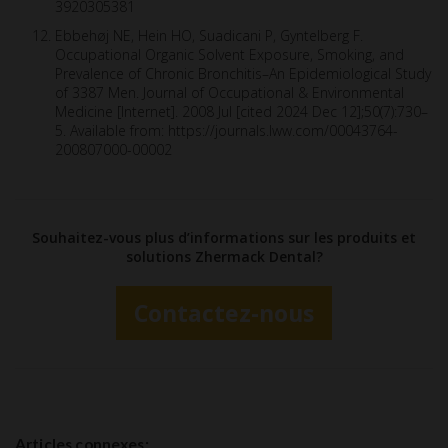
3920305381
Ebbehøj NE, Hein HO, Suadicani P, Gyntelberg F.
Occupational Organic Solvent Exposure, Smoking, and
Prevalence of Chronic Bronchitis–An Epidemiological Study
of 3387 Men. Journal of Occupational & Environmental
Medicine [Internet]. 2008 Jul [cited 2024 Dec 12];50(7):730–
5. Available from: https://journals.lww.com/00043764-
200807000-00002
Souhaitez-vous plus d’informations sur les produits et
solutions Zhermack Dental?
Contactez-nous
Articles connexes: