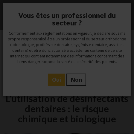
Vous êtes un professionnel du
Toggle
secteur ?
navigati
Conformément aux réglementations en vigueur, je déclare sous ma
propre responsabilité être un professionnel du secteur orthodontie
(odontologue, prothésiste dentaire, hygiéniste dentaire, assistant
14
dentaire) et être donc autorisé à accéder au contenu de ce site
Internet qui contient notamment des informations concernant des
Fév
biens dangereux pour la santé et la sécurité des patients.
Oui
Non
Hygiène
L’utilisation de désinfectants
dentaires : le risque
chimique et biologique