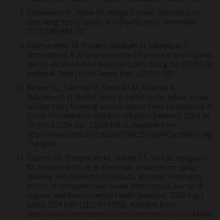
Schlarbaum JP, Hylwa SA. Allergic Contact Dermatitis to
Operating Room Scrubs and Disinfectants. Dermatitis.
2019;30(6):363–70.
Dahmardehei M, Khadem Rezaiyan M, Safarnejad F,
Ahmadabadi A. An unprecedented increase in burn injuries
due to alcohol-based hand sanitizers during the COVID-19
outbreak. Med J Islam Repub Iran. 2021;35:107.
Becker CU, Salomão G, Serapião M, Manetta A,
Nascimento H, Belfort Junior R. Letter to the editor: ocular
surface injury following alcohol-based hand sanitizer use in
Covid-19 prevention. Arq Bras Oftalmol [Internet]. 2021 Jul
14 [cited 2024 Dec 12];84:404–5. Available from:
https://www.scielo.br/j/abo/a/XWKLzSsPgyP6QycYNxKXm4g
/?lang=en
Clausen PA, Frederiksen M, Sejbæk CS, Sørli JB, Hougaard
KS, Frydendall KB, et al. Chemicals inhaled from spray
cleaning and disinfection products and their respiratory
effects. A comprehensive review. International Journal of
Hygiene and Environmental Health [Internet]. 2020 Aug 1
[cited 2024 Dec 12];229:113592. Available from:
https://www.sciencedirect.com/science/article/pii/S143846