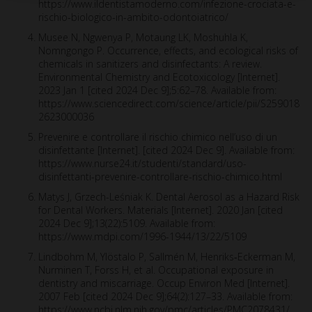
https://www.ildentistamoderno.com/infezione-crociata-e-
rischio-biologico-in-ambito-odontoiatrico/
Musee N, Ngwenya P, Motaung LK, Moshuhla K,
Nomngongo P. Occurrence, effects, and ecological risks of
chemicals in sanitizers and disinfectants: A review.
Environmental Chemistry and Ecotoxicology [Internet].
2023 Jan 1 [cited 2024 Dec 9];5:62–78. Available from:
https://www.sciencedirect.com/science/article/pii/S259018
2623000036
Prevenire e controllare il rischio chimico nell’uso di un
disinfettante [Internet]. [cited 2024 Dec 9]. Available from:
https://www.nurse24.it/studenti/standard/uso-
disinfettanti-prevenire-controllare-rischio-chimico.html
Matys J, Grzech-Leśniak K. Dental Aerosol as a Hazard Risk
for Dental Workers. Materials [Internet]. 2020 Jan [cited
2024 Dec 9];13(22):5109. Available from:
https://www.mdpi.com/1996-1944/13/22/5109
Lindbohm M, Ylöstalo P, Sallmén M, Henriks‐Eckerman M,
Nurminen T, Forss H, et al. Occupational exposure in
dentistry and miscarriage. Occup Environ Med [Internet].
2007 Feb [cited 2024 Dec 9];64(2):127–33. Available from:
https://www.ncbi.nlm.nih.gov/pmc/articles/PMC2078431/