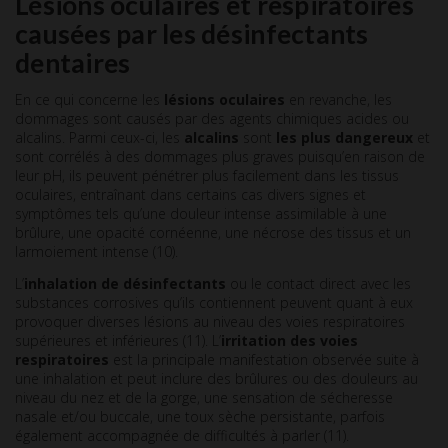
Lésions oculaires et respiratoires
causées par les désinfectants
dentaires
En ce qui concerne les
lésions oculaires
en revanche, les
dommages sont causés par des agents chimiques acides ou
alcalins. Parmi ceux-ci, les
alcalins
sont
les plus dangereux
et
sont corrélés à des dommages plus graves puisqu’en raison de
leur pH, ils peuvent pénétrer plus facilement dans les tissus
oculaires, entraînant dans certains cas divers signes et
symptômes tels qu’une douleur intense assimilable à une
brûlure, une opacité cornéenne, une nécrose des tissus et un
larmoiement intense (10).
L’
inhalation de désinfectants
ou le contact direct avec les
substances corrosives qu’ils contiennent peuvent quant à eux
provoquer diverses lésions au niveau des voies respiratoires
supérieures et inférieures (11). L’
irritation des voies
respiratoires
est la principale manifestation observée suite à
une inhalation et peut inclure des brûlures ou des douleurs au
niveau du nez et de la gorge, une sensation de sécheresse
nasale et/ou buccale, une toux sèche persistante, parfois
également accompagnée de difficultés à parler (11).