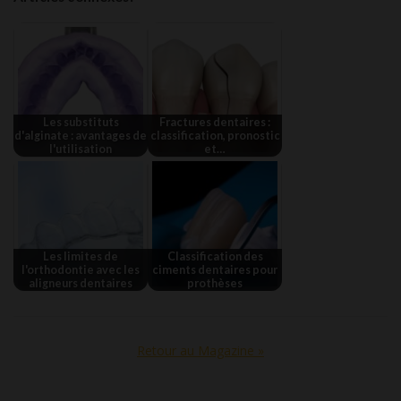
Les substituts
Fractures dentaires :
d'alginate : avantages de
classification, pronostic
l'utilisation
et…
Les limites de
Classification des
l'orthodontie avec les
ciments dentaires pour
aligneurs dentaires
prothèses
Retour au Magazine »