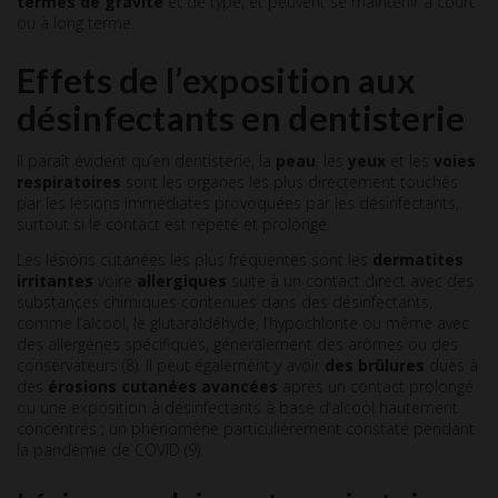
termes de gravité
et de type, et peuvent se maintenir à court
ou à long terme.
Effets de l’exposition aux
désinfectants en dentisterie
Il paraît évident qu’en dentisterie, la
peau
, les
yeux
et les
voies
respiratoires
sont les organes les plus directement touchés
par les lésions immédiates provoquées par les désinfectants,
surtout si le contact est répété et prolongé.
Les lésions cutanées les plus fréquentes sont les
dermatites
irritantes
voire
allergiques
suite à un contact direct avec des
substances chimiques contenues dans des désinfectants,
comme l’alcool, le glutaraldéhyde, l’hypochlorite ou même avec
des allergènes spécifiques, généralement des arômes ou des
conservateurs (8). Il peut également y avoir
des brûlures
dues à
des
érosions cutanées
avancées
après un contact prolongé
ou une exposition à désinfectants à base d’alcool hautement
concentrés ; un phénomène particulièrement constaté pendant
la pandémie de COVID (9).