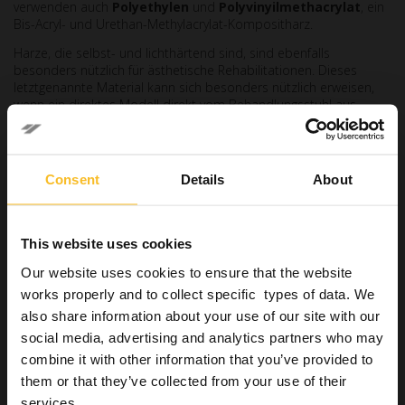
verwenden auch
Polyethylen
und
Polyvinyilmethacrylat
, ein
Bis-Acryl- und Urethan-Methylacrylat-Kompositharz.
Harze, die selbst- und lichthärtend sind, sind ebenfalls
besonders nützlich für ästhetische Rehabilitationen. Dieses
letztgenannte Material kann sich besonders nützlich erweisen,
wenn ein direktes Modell direkt vom Behandlungsstuhl aus
erstellt werden soll.
Realisierung eines direkten
Consent
Details
About
Modells
Diese Art von ästhetischem Rehabilitationsmodell kann im Labor
This website uses cookies
oder direkt am Behandlungsstuhl anhand des Abdrucks des
diagnostischen Wax-ups angefertigt werden, wobei das Ziel
Our website uses cookies to ensure that the website
darin besteht, das Endergebnis der Behandlung zu
works properly and to collect specific types of data. We
reproduzieren. In beiden Fällen kann der Patient das Ergebnis
also share information about your use of our site with our
beurteilen und vor Abschluss der Behandlung Änderungen
verlangen.
social media, advertising and analytics partners who may
combine it with other information that you’ve provided to
Im Falle eines direkten Modells kann ein
vereinfachtes
them or that they’ve collected from your use of their
Protokoll
Folgendes vorsehen:
services.