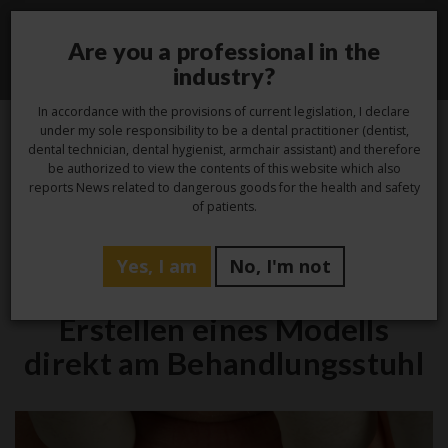
Are you a professional in the
Toggle
industry?
navigati
In accordance with the provisions of current legislation, I declare
under my sole responsibility to be a dental practitioner (dentist,
dental technician, dental hygienist, armchair assistant) and therefore
28
be authorized to view the contents of this website which also
reports News related to dangerous goods for the health and safety
Aug.
of patients.
Yes, I am
No, I'm not
Praxis
Erstellen eines Modells
direkt am Behandlungsstuhl