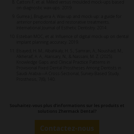
Cattoni F, et al. Milled versus moulded mock-ups based
on diagnostic wax-ups. 2019.
Gurrea J, Bruguera A. Wax-up and mock-up: a guide for
anterior periodontal and restorative treatments.
International Journal of Esthetic Dentistry. 2014.
Esteban MOC, et al. Influence of digital mock-up on dental
implant planning accuracy. 2019.
Elsayed, H. M., Albahkaly, H. S., Samran, A., Noushad, M.,
Alkheraif, A. A., Alansary, N., & Nassani, M. Z. (2025).
Knowledge Gaps and Clinical Practice Patterns in
Provisional Fixed Dental Prostheses Among Dentists in
Saudi Arabia—A Cross-Sectional, Survey-Based Study.
Prosthesis, 7(6), 140.
Souhaitez-vous plus d’informations sur les produits et
solutions Zhermack Dental?
Contactez-nous