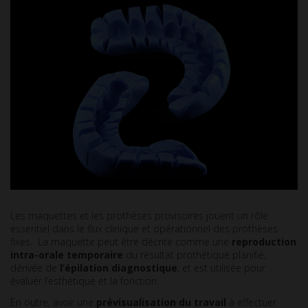
Les maquettes et les prothèses provisoires jouent un rôle
essentiel dans le flux clinique et opérationnel des prothèses
fixes. La maquette peut être décrite comme une
reproduction
intra-orale temporaire
du résultat prothétique planifié,
dérivée de
l’épilation diagnostique
, et est utilisée pour
évaluer l’esthétique et la fonction.
En outre, avoir une
prévisualisation du travail
à effectuer