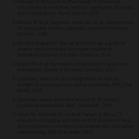
Heboyan A, Movsisyan N, Khachatryan V. Provisional
restorations in restorative dentistry: significance, materials,
and considerations. World Science. 2019.
Reshad M, et al. Diagnostic mock-ups as an objective tool
for predictable esthetic outcomes. Journal of Prosthetic
Dentistry. 2008.
Gurrea J, Bruguera A. Wax-up and mock-up: a guide for
anterior periodontal and restorative treatments.
International Journal of Esthetic Dentistry. 2014.
Regish KM, et al. Techniques of fabrication of provisional
restorations. Journal of Prosthetic Dentistry. 2011.
Systematic review on 3D printing effects on flexural
strength of provisional fixed dental prostheses. BMC Oral
Health. 2025.
Systematic review and meta-analysis of 3D-printed
provisional restorations. BMC Oral Health. 2024.
Yılmaz BK, Kızılırmak KT, Ocak M, Tamam E. Micro-CT
evaluation of marginal and internal fit of provisional fixed
dental prostheses produced with additive and subtractive
manufacturing. BMC Oral Health. 2025