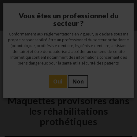
Vous êtes un professionnel du
Toggle
secteur ?
navigati
Conformément aux réglementations en vigueur, je déclare sous ma
propre responsabilité être un professionnel du secteur orthodontie
(odontologue, prothésiste dentaire, hygiéniste dentaire, assistant
1
dentaire) et être donc autorisé à accéder au contenu de ce site
Internet qui contient notamment des informations concernant des
Juin
biens dangereux pour la santé et la sécurité des patients.
Oui
Non
Etude
Maquettes provisoires dans
les réhabilitations
prothétiques