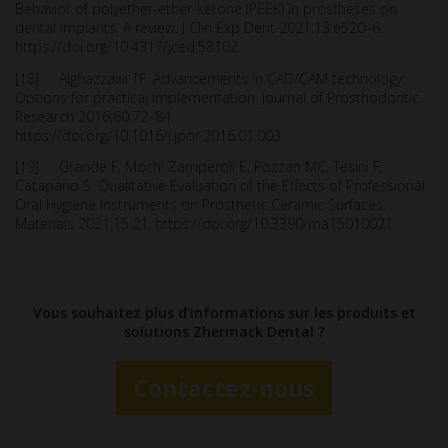
Behavior of polyether-ether-ketone (PEEK) in prostheses on
dental implants. A review. J Clin Exp Dent 2021;13:e520–6.
https://doi.org/10.4317/jced.58102.
[18] Alghazzawi TF. Advancements in CAD/CAM technology:
Options for practical implementation. Journal of Prosthodontic
Research 2016;60:72–84.
https://doi.org/10.1016/j.jpor.2016.01.003.
[19] Grande F, Mochi Zamperoli E, Pozzan MC, Tesini F,
Catapano S. Qualitative Evaluation of the Effects of Professional
Oral Hygiene Instruments on Prosthetic Ceramic Surfaces.
Materials 2021;15:21. https://doi.org/10.3390/ma15010021.
Vous souhaitez plus d'informations sur les produits et
solutions Zhermack Dental ?
Contactez-nous