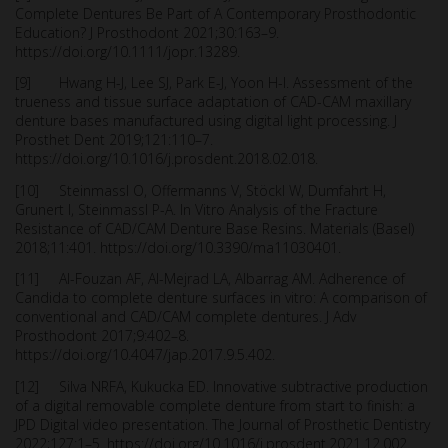
Complete Dentures Be Part of A Contemporary Prosthodontic
Education? J Prosthodont 2021;30:163–9.
https://doi.org/10.1111/jopr.13289.
[9] Hwang H-J, Lee SJ, Park E-J, Yoon H-I. Assessment of the
trueness and tissue surface adaptation of CAD-CAM maxillary
denture bases manufactured using digital light processing. J
Prosthet Dent 2019;121:110–7.
https://doi.org/10.1016/j.prosdent.2018.02.018.
[10] Steinmassl O, Offermanns V, Stöckl W, Dumfahrt H,
Grunert I, Steinmassl P-A. In Vitro Analysis of the Fracture
Resistance of CAD/CAM Denture Base Resins. Materials (Basel)
2018;11:401. https://doi.org/10.3390/ma11030401.
[11] Al-Fouzan AF, Al-Mejrad LA, Albarrag AM. Adherence of
Candida to complete denture surfaces in vitro: A comparison of
conventional and CAD/CAM complete dentures. J Adv
Prosthodont 2017;9:402–8.
https://doi.org/10.4047/jap.2017.9.5.402.
[12] Silva NRFA, Kukucka ED. Innovative subtractive production
of a digital removable complete denture from start to finish: a
JPD Digital video presentation. The Journal of Prosthetic Dentistry
2022;127:1–5. https://doi.org/10.1016/j.prosdent.2021.12.002.