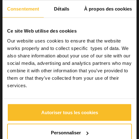
Toutefois, il faut rappeler que ces systèmes ne permettent pas
de réaliser des restaurations finales dotées des propriétés
Consentement
Détails
À propos des cookies
esthétiques nécessaires à une application directe dans la
bouche et doivent, en tout état de cause, recevoir une finition
esthétique (pigmentation, émaillage, application du revêtement)
par le prothésiste dentaire avant d’être envoyés au dentiste.
Ce site Web utilise des cookies
Enfin, de
nombreux autres matériaux polymères
adaptés
Our website uses cookies to ensure that the website
au fraisage
doivent encore être étudiés sur le long terme
.
works properly and to collect specific types of data. We
also share information about your use of our site with our
social media, advertising and analytics partners who may
Bibliographie
combine it with other information that you’ve provided to
them or that they’ve collected from your use of their
[1] Masri R, Driscoll C. Odontoiatria digitale: Presupposti
teorici e applicazioni cliniche. Edra; 2017.
services.
[2] Maragliano-Muniz P, Kukucka ED. Incorporating Digital
Dentures into Clinical Practice: Flexible Workflows and Improved
Clinical Outcomes. J Prosthodont 2021;30:125–32.
https://doi.org/10.1111/jopr.13277.
Autoriser tous les cookies
[3] Seelbach P, Brueckel C, Wöstmann B. Accuracy of digital
and conventional impression techniques and workflow. Clin Oral
Personnaliser
Investig 2013;17:1759–64. https://doi.org/10.1007/s00784-012-
0864-4.