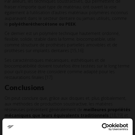
Par ailleurs, les techniques soustractives, qui permettent de
fraiser n’importe quel type de matériau, ont ouvert la voie
également à l’utilisation d’autres matériaux polymères inconnus
auparavant dans le secteur dentaire ou jamais utilisés, comme
le
polyétheréthercétone ou PEEK
.
Ce dernier est un polymère technique hautement ordonné,
flexible, solide, stable dans la forme, biocompatible, utile
comme structure de prothèses partielles amovibles et de
prothèses sur implants dentaires [15,16].
Ses caractéristiques mécaniques, esthétiques et de
biocompatibilité doivent toutefois être testées sur le long terme
pour qu’il puisse être considéré comme adapté pour les
restaurations finales [17].
Conclusions
On peut conclure que, grâce aux disques et, plus globalement,
aux méthodes de production soustractive, les matières
résineuses présentent généralement de
meilleures propriétés
mécaniques que leurs équivalents traditionnels
[18,19] et
ont permis d’envisager de nouvelles opportunités apportées par
les nouveaux polymères dans des délais assez rapides [17].