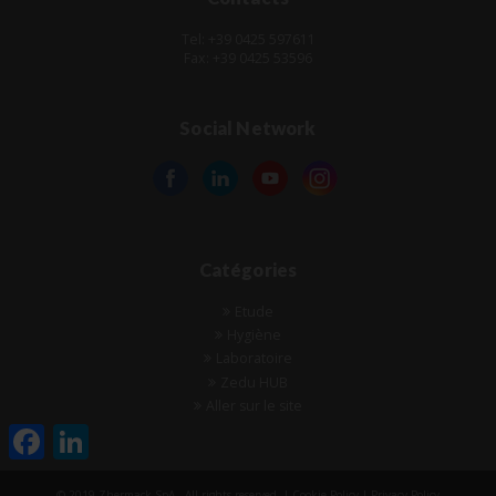
Tel: +39 0425 597611
Fax: +39 0425 53596
Social Network
Catégories
Etude
Hygiène
Laboratoire
Zedu HUB
Aller sur le site
Facebook
LinkedIn
© 2019 Zhermack SpA - All rights reserved. |
Cookie Policy
|
Privacy Policy