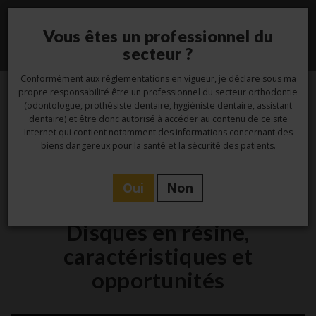
Vous êtes un professionnel du
Toggle
secteur ?
navigati
Conformément aux réglementations en vigueur, je déclare sous ma
propre responsabilité être un professionnel du secteur orthodontie
(odontologue, prothésiste dentaire, hygiéniste dentaire, assistant
7
dentaire) et être donc autorisé à accéder au contenu de ce site
Internet qui contient notamment des informations concernant des
Sep
biens dangereux pour la santé et la sécurité des patients.
Oui
Non
Laboratoire
Disques en résine,
caractéristiques et
opportunités