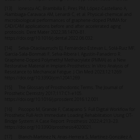
[13] Ionescu AC, Brambilla E, Pires PM, López-Castellano A,
Alambiaga-Caravaca AM, Lenardi C, et al. Physical-chemical and
microbiological performances of graphene-doped PMMA for
CAD/CAM applications before and after accelerated aging
protocols. Dent Mater 2022;38:1470–81.
https://doi.org/10.1016/j.dental.2022.06.032.
[14] Selva-Otaolaurruchi EJ, Fernández-Estevan L, Solá-Ruiz MF,
García-Sala-Bonmati F, Selva-Ribera I, Agustín-Panadero R.
Graphene-Doped Polymethyl Methacrylate (PMMA) as a New
Restorative Material in Implant-Prosthetics: In Vitro Analysis of
Resistance to Mechanical Fatigue. J Clin Med 2023;12:1269.
https://doi.org/10.3390/jcm12041269.
[15] The Glossary of Prosthodontic Terms. The Journal of
Prosthetic Dentistry 2017;117:C1-e105.
https://doi.org/10.1016/j.prosdent.2016.12.001.
[16] Piscopo M, Grande F, Catapano S. Full Digital Workflow for
Prosthetic Full-Arch Immediate Loading Rehabilitation Using OT-
Bridge System: A Case Report. Prosthesis 2022;4:213–23.
https://doi.org/10.3390/prosthesis4020021.
[17] Blanch-Martínez N, Arias-Herrera S, Martínez-González A.