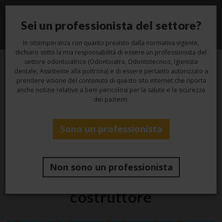
Sei un professionista del settore?
Toggle
navigati
In ottemperanza con quanto previsto dalla normativa vigente,
dichiaro sotto la mia responsabilità di essere un professionista del
settore odontoiatrico (Odontoiatra, Odontotecnico, Igienista
dentale, Assistente alla poltrona) e di essere pertanto autorizzato a
23
prendere visione del contenuto di questo sito internet che riporta
anche notizie relative a beni pericolosi per la salute e la sicurezza
dei pazienti.
Ago
Sono un professionista
,
,
Igiene
Laboratorio
Studio
Get ready to impress with
Non sono un professionista
Zhermack! – Il castoro
costruttore