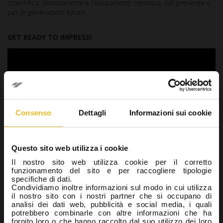
scientifica, l’innovazione e l’educazione continua, nel presente e
per le generazioni future.
GET READY TO IMPRESS!
Consenso
Dettagli
Informazioni sui cookie
Questo sito web utilizza i cookie
Il nostro sito web utilizza cookie per il corretto
funzionamento del sito e per raccogliere tipologie
specifiche di dati.
Condividiamo inoltre informazioni sul modo in cui utilizza
il nostro sito con i nostri partner che si occupano di
analisi dei dati web, pubblicità e social media, i quali
potrebbero combinarle con altre informazioni che ha
Vuoi maggiori informazioni sui prodotti e le soluzioni
fornito loro o che hanno raccolto dal suo utilizzo dei loro