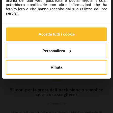
analisi dei dati web, pubblicità e social media, i quali
potrebbero combinarle con altre informazioni che ha
fornito loro o che hanno raccolto dal suo utilizzo dei loro
servizi.
Accetta tutti i cookie
Personalizza
Rifiuta
Studio
Siliconi per la presa dell’occlusione o semplice
cera: cosa scegliere?
9 Ottobre 2018
La registrazione occlusale è un passaggio rapido e, pertanto, in