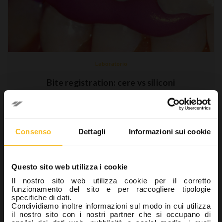
Laboratorio
Bite registration: cere vs siliconi
21 Ottobre 2018
La creazione di protesi dalla precisione accurata passa dalla
realizzazione di impronte e successivamente di modelli in gesso
Consenso
Dettagli
Informazioni sui cookie
di qualità, in particolare dal punto di vista della riproduzione del
dettaglio e della stabilità dimensionale.…
Questo sito web utilizza i cookie
Leggi di più »
Il nostro sito web utilizza cookie per il corretto
funzionamento del sito e per raccogliere tipologie
specifiche di dati.
Condividiamo inoltre informazioni sul modo in cui utilizza
il nostro sito con i nostri partner che si occupano di