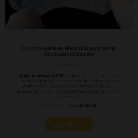
Studio
Quando usare un silicone trasparente?
Applicazioni cliniche
17 Novembre 2021
I
polivinilsilossani
(
PVS
), o siliconi per addizione, sono
elastomeri ampiamente utilizzati in odontoiatria come materiale
da impronta. (1) Grazie alle loro caratteristiche, i PVS
rappresentano attualmente il
gold standard
per l’impronta di
precisione.
I PVS offrono infatti
ottimi livelli
…
Leggi di più »