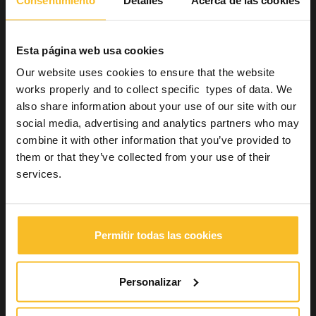
Las
ventajas del digital
en el paciente con crestas
excesivamente móviles también están presentes y sobre todo
por la ausencia de contracción por polimerización en las bases
Esta página web usa cookies
protésicas fresadas. (14) Las bases protésicas originadas con
resina autopolimerizable están sujetas a una distorsión por la
Our website uses cookies to ensure that the website
contracción por polimerización que, en muchos casos, no
works properly and to collect specific types of data. We
permite tener un contacto con los tejidos idéntico al registrado
also share information about your use of our site with our
en fase de impresión, a diferencia de las bases fresadas en
CAD-CAM. (10)
social media, advertising and analytics partners who may
combine it with other information that you’ve provided to
En conclusión, el manejo de tejidos edéntulos móviles y crestas
flácidas requiere un
enfoque individualizado
basado en los
them or that they’ve collected from your use of their
principios de presión selectiva
y en el
uso de materiales
services.
de baja viscosidad
que permitan registrar las mucosas en
estado no deformado. Las técnicas y protocolos de presión
selectiva propuestos representan actualmente los métodos
más fiables para obtener impresiones precisas, capaces de
Permitir todas las cookies
garantizar estabilidad y comodidad de la rehabilitación
protésica, también en combinación con tecnologías CAD-CAM.
Neocoloid de Zhermack para
Personalizar
la impresión en prótesis