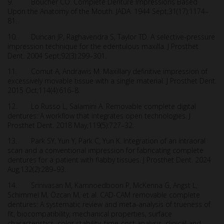
9. Boucher CO. Complete Denture Impressions Based
Upon the Anatomy of the Mouth. JADA. 1944 Sept;31(17):1174–
81.
10. Duncan JP, Raghavendra S, Taylor TD. A selective-pressure
impression technique for the edentulous maxilla. J Prosthet
Dent. 2004 Sept;92(3):299–301.
11. Comut A, Andrawis M. Maxillary definitive impression of
excessively movable tissue with a single material. J Prosthet Dent.
2015 Oct;114(4):616–8.
12. Lo Russo L, Salamini A. Removable complete digital
dentures: A workflow that integrates open technologies. J
Prosthet Dent. 2018 May;119(5):727–32.
13. Park SY, Yun Y, Park C, Yun K. Integration of an intraoral
scan and a conventional impression for fabricating complete
dentures for a patient with flabby tissues. J Prosthet Dent. 2024
Aug;132(2):289–93.
14. Srinivasan M, Kamnoedboon P, McKenna G, Angst L,
Schimmel M, Özcan M, et al. CAD-CAM removable complete
dentures: A systematic review and meta-analysis of trueness of
fit, biocompatibility, mechanical properties, surface
characteristics, color stability, time-cost analysis, clinical and