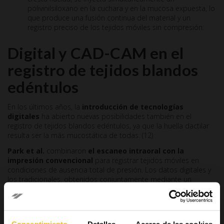
polivinilsiloxano en la cuchara y en la mucosa expuesta, lo
que produce una fusión continua del material y un
registro preciso de los tejidos móviles sin compresión.
Digital y CAD-CAM en el
registro de tejidos blandos
edéntulos
En los últimos años, la
introducción de tecnologías
digitales
ha abierto nuevas posibilidades también en el
registro de tejidos blandos edéntulos, ya que la huella dactilar
resulta ser la más mucostática de todas. (12)
Park et al.
combinaron
el escaneo intraoral con la
impresión convencional
para registrar tejidos móviles en
condiciones de ausencia total de presión. Los datos digitales y
los tradicionales, obtenidos conjuntamente mediante un
soporte de huellas abierto muy similar al de Comut et al. (11), se
superponen en un entorno CAD, lo que permite obtener una
base protésica con un ajuste óptimo y una reproducción fiel de
la mucosa flotante. (13)
Consentimiento
Detalles
Acerca de las cookies