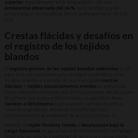
superior
, especialmente en la zona anterior, con una
prevalencia observada del 24 %
, pero también puede
presentarse en la mandíbula, donde la prevalencia es del 5 %.
(2,3)
Crestas flácidas y desafíos en
el registro de los tejidos
blandos
El
registro preciso de los tejidos blandos edéntulos
es un
paso esencial y necesario para conseguir una prótesis total
estable, retentiva y cómoda. (4) La presencia de
crestas
flácidas
o
tejidos excesivamente móviles
en estructuras
óseas edéntulas constituye uno de los principales desafíos para
el sanitario que realiza prótesis totales, ya que estas áreas
tienden a deformarse
bajo la presión ejercida durante la
toma de impresiones, alterando la morfología real y
comprometiendo la estabilidad de la futura prótesis. (5)
Además, el
tejido flotante tiende
a
desplazarse bajo la
carga funcional
, lo que provoca micromovimientos de la base
protésica, pérdida de estabilidad de la misma y formación de