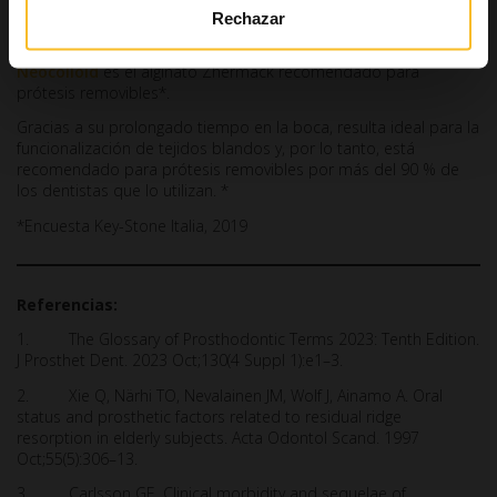
removible
Rechazar
Neocolloid
es el alginato Zhermack recomendado para
prótesis removibles*.
Gracias a su prolongado tiempo en la boca, resulta ideal para la
funcionalización de tejidos blandos y, por lo tanto, está
recomendado para prótesis removibles por más del 90 % de
los dentistas que lo utilizan. *
*Encuesta Key-Stone Italia, 2019
Referencias:
1. The Glossary of Prosthodontic Terms 2023: Tenth Edition.
J Prosthet Dent. 2023 Oct;130(4 Suppl 1):e1–3.
2. Xie Q, Närhi TO, Nevalainen JM, Wolf J, Ainamo A. Oral
status and prosthetic factors related to residual ridge
resorption in elderly subjects. Acta Odontol Scand. 1997
Oct;55(5):306–13.
3. Carlsson GE. Clinical morbidity and sequelae of