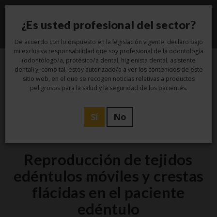
¿Es usted profesional del sector?
Toggle
navigati
De acuerdo con lo dispuesto en la legislación vigente, declaro bajo
mi exclusiva responsabilidad que soy profesional de la odontología
(odontólogo/a, protésico/a dental, higienista dental, asistente
dental) y, como tal, estoy autorizado/a a ver los contenidos de este
1
sitio web, en el que se recogen noticias relativas a productos
peligrosos para la salud y la seguridad de los pacientes.
Jun
Sí
No
Estudio
Reproducción de tejidos
edéntulos móviles y crestas
flácidas en el paciente
edéntulo