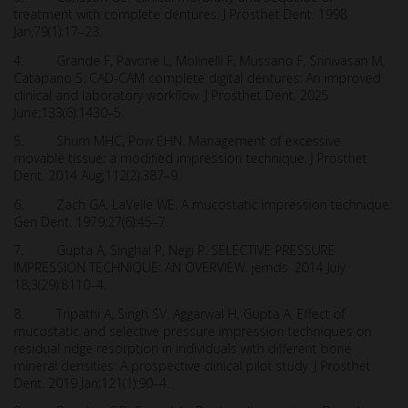
treatment with complete dentures. J Prosthet Dent. 1998
Jan;79(1):17–23.
4. Grande F, Pavone L, Molinelli F, Mussano F, Srinivasan M,
Catapano S. CAD-CAM complete digital dentures: An improved
clinical and laboratory workflow. J Prosthet Dent. 2025
June;133(6):1430–5.
5. Shum MHC, Pow EHN. Management of excessive
movable tissue: a modified impression technique. J Prosthet
Dent. 2014 Aug;112(2):387–9.
6. Zach GA, LaVelle WE. A mucostatic impression technique.
Gen Dent. 1979;27(6):45–7.
7. Gupta A, Singhal P, Negi P. SELECTIVE PRESSURE
IMPRESSION TECHNIQUE: AN OVERVIEW. jemds. 2014 July
18;3(29):8110–4.
8. Tripathi A, Singh SV, Aggarwal H, Gupta A. Effect of
mucostatic and selective pressure impression techniques on
residual ridge resorption in individuals with different bone
mineral densities: A prospective clinical pilot study. J Prosthet
Dent. 2019 Jan;121(1):90–4.