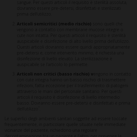
sangue. Per questi articoli il requisito è sterilità assoluta,
dovranno essere pre-detersi, disinfettati e sterilizzati
prima dell’utilizzo.
Articoli semicritici (medio rischio)
sono quelli che
vengono a contatto con membrane mucose integre o
cute non intatta. Per questi articoli il requisito è sterilità
auspicabile e disinfezione di alto livello prima dell’utilizzo.
Questi articoli dovranno essere quindi appropriatamente
pre-detersi e, come intervento minimo, è richiesta una
disinfezione di livello elevato. La sterilizzazione è
auspicabile se l’articolo lo permette.
Articoli non critici (basso rischio) v
engono in contatto
con cute integra hanno un basso rischio di trasmettere
infezioni, fatta eccezione per il trasferimento di patogeni
attraverso le mani del personale sanitario. Per questi
articoli il requisito è disinfezione di livello intermedio
basso. Dovranno essere pre-detersi e disinfettati e prima
3
dell’utilizzo
.
Le superfici degli ambienti sanitari soggette ad essere toccate
frequentemente, in particolare quelle situate nelle immediate
vicinanze del paziente, richiedono una regolare
decontaminazione tra un paziente e l’altro, per prevenire la