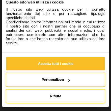
Questo sito web utilizza i cookie
Riunito e poltrona
: appoggiatesta, braccioli, tavoletta
Il nostro sito web utilizza cookie per il corretto
portastrumenti, interruttori e comandi, sputacchiera,
funzionamento del sito e per raccogliere tipologie
maniglie lampada, sede e tubi aspirasaliva, supporti e
specifiche di dati.
condotti dei manipoli e siringa a tre vie.
Condividiamo inoltre informazioni sul modo in cui utilizza
il nostro sito con i nostri partner che si occupano di
Seggiolino
: braccioli e leve
analisi dei dati web, pubblicità e social media, i quali
potrebbero combinarle con altre informazioni che ha
Apparecchio radiografico
: testa, cono, maniglie,
fornito loro o che hanno raccolto dal suo utilizzo dei loro
dispensatore pellicole, scatola di sviluppo
servizi.
Superfici toccate accidentalmente
: telefono, interruttori, etc.
I prodotti della linea Zeta 3, studiati da Zhermack per una
rapida e profonda disinfezione delle superfici comprese le più
Accetta tutti i cookie
delicate, sono a ridotto contenuto di alcool o privi di alcool,
pratici da utilizzare e privi di privi di aldeidi e fenoli – sostanze
tossiche. La linea comprende prodotti spray e salviette, efficaci
per la pulizia e disinfezione in un solo passaggio (azione 2 in 1),
Personalizza
che garantiscono un livello di protezione adeguato e un
risparmio di tempo.
Rifiuta
Bibliografia