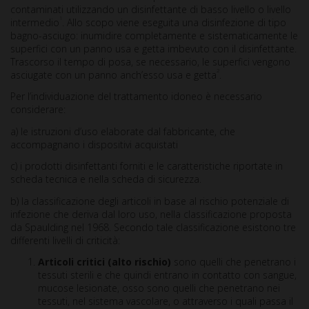
contaminati utilizzando un disinfettante di basso livello o livello
1
intermedio
. Allo scopo viene eseguita una disinfezione di tipo
bagno-asciugo: inumidire completamente e sistematicamente le
superfici con un panno usa e getta imbevuto con il disinfettante.
Trascorso il tempo di posa, se necessario, le superfici vengono
2
asciugate con un panno anch’esso usa e getta
.
Per l’individuazione del trattamento idoneo è necessario
considerare:
a) le istruzioni d’uso elaborate dal fabbricante, che
accompagnano i dispositivi acquistati
c) i prodotti disinfettanti forniti e le caratteristiche riportate in
scheda tecnica e nella scheda di sicurezza.
b) la classificazione degli articoli in base al rischio potenziale di
infezione che deriva dal loro uso, nella classificazione proposta
da Spaulding nel 1968. Secondo tale classificazione esistono tre
differenti livelli di criticità:
Articoli critici (alto rischio)
sono quelli che penetrano i
tessuti sterili e che quindi entrano in contatto con sangue,
mucose lesionate, osso sono quelli che penetrano nei
tessuti, nel sistema vascolare, o attraverso i quali passa il