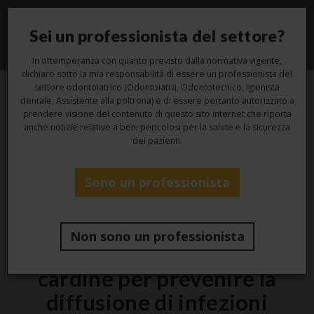
Sei un professionista del settore?
Toggle
navigati
In ottemperanza con quanto previsto dalla normativa vigente,
dichiaro sotto la mia responsabilità di essere un professionista del
settore odontoiatrico (Odontoiatra, Odontotecnico, Igienista
dentale, Assistente alla poltrona) e di essere pertanto autorizzato a
29
prendere visione del contenuto di questo sito internet che riporta
anche notizie relative a beni pericolosi per la salute e la sicurezza
dei pazienti.
Set
Sono un professionista
Igiene
Pulizia e disinfezione delle
Non sono un professionista
superfici sono interventi
cardine per prevenire la
diffusione di infezioni