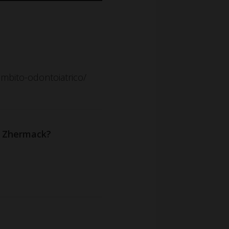
ambito-odontoiatrico/
di Zhermack?