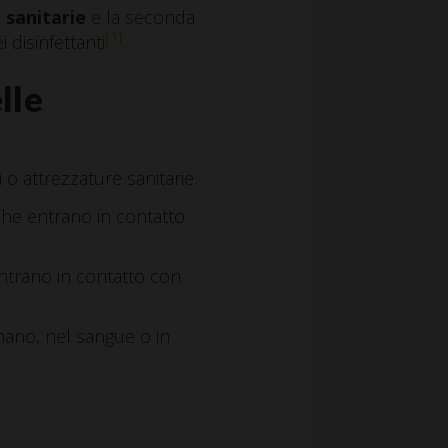
 sanitarie
e la seconda
[1]
 disinfettanti
.
lle
 o attrezzature sanitarie:
che entrano in contatto
entrano in contatto con
mano, nel sangue o in