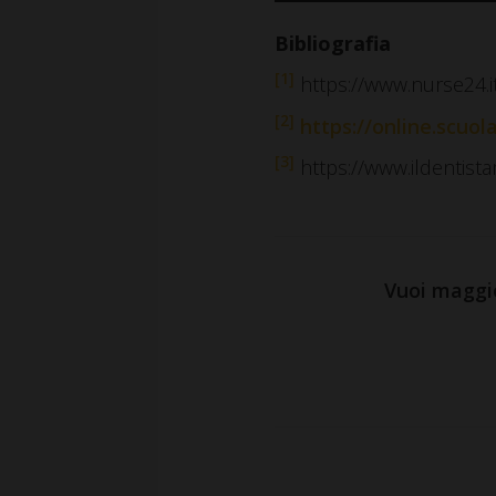
Bibliografia
[1]
https://www.nurse24.it
[2]
https://online.scuola
[3]
https://www.ildentista
Vuoi maggio