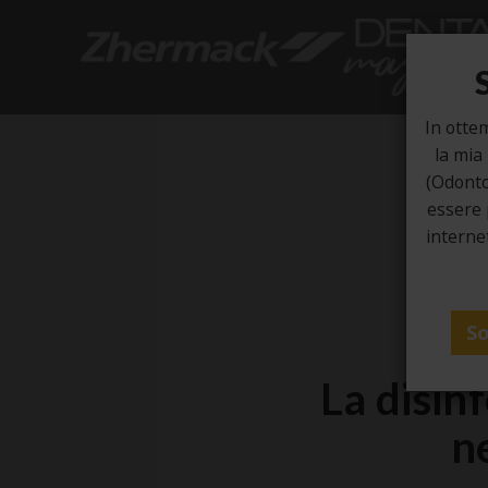
In otte
la mia
(Odonto
essere 
internet
So
La disin
n