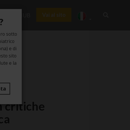
Vai al sito
Zedu HUB
?
ro sotto
iatrico
na) e di
sto sito
lute e la
sta
 critiche
ca