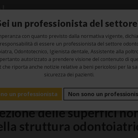
Studio
Laboratorio
Igiene
Sei un professionista del settore
mperanza con quanto previsto dalla normativa vigente, dichia
 responsabilità di essere un professionista del settore odonto
iatra, Odontotecnico, Igienista dentale, Assistente alla poltro
4
pertanto autorizzato a prendere visione del contenuto di que
 che riporta anche notizie relative a beni pericolosi per la sa
Ott
sicurezza dei pazienti.
Igiene
no un professionista
Non sono un professioni
fezione delle superfici non
ella struttura odontoiatri