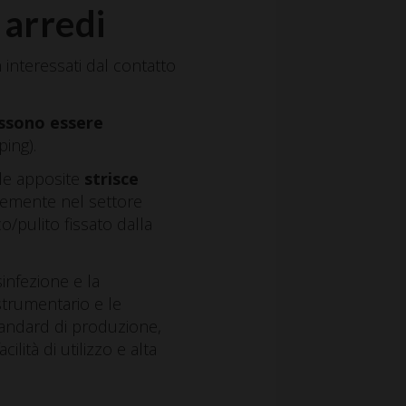
 arredi
n interessati dal contatto
ssono essere
ing).
elle apposite
strisce
ntemente nel settore
o/pulito fissato dalla
isinfezione e la
 strumentario e le
standard di produzione,
lità di utilizzo e alta