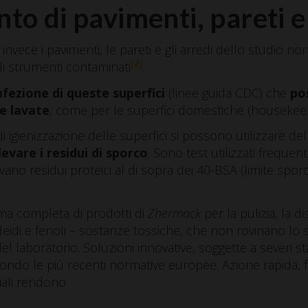
nto di pavimenti, pareti e
 invece i pavimenti, le pareti e gli arredi dello studio no
[2]
li strumenti contaminati
.
nfezione di queste superfici
(linee guida CDC) che
po
e lavate
, come per le superfici domestiche (housekeep
 di igienizzazione delle superfici si possono utilizzare d
levare i residui di sporco
. Sono test utilizzati freque
vano residui proteici al di sopra dei 40-BSA (limite sporc
a completa di prodotti di
Zhermack
per la pulizia, la d
 aldeidi e fenoli – sostanze tossiche, che non rovinano lo
del laboratorio. Soluzioni innovative, soggette a severi 
ondo le più recenti normative europee. Azione rapida, faci
iali rendono