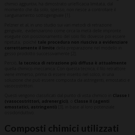
chimici aggiuntivi, ha dimostrato un’efficacia limitata, dal
momento che da solo, spesso, non riesce a controllare il
sanguinamento sottogengivale [1].
Pelzner et al, in uno studio sui vari metodi di retrazione
gengivale, evidenziarono come circa la metà delle impronte
eseguite con posizionamento del solo filo dovesse poi essere
ripetuta, poiché
tale procedura non riusciva a evidenziare
correttamente il limite
della preparazione nel modello in
gesso prodotto successivamente [2].
Perciò,
la tecnica di retrazione più diffusa è attualmente
quella chimico-meccanica. Con questa tecnica, il filo retrattore
viene immerso, prima di essere inserito nel solco, in una
soluzione che può essere composta da astringenti, emostatici e
vasocostrittori.
Questi vengono classificati dal punto di vista chimico in
Classe I
(vasocostrittori, adrenergici)
, o
Classe II (agenti
emostatici, astringenti)
[3], in base al loro potenziale
ossidoriduttivo.
Composti chimici utilizzati