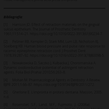
Bibliografia
:
[1] Harrison JD. Effect of retraction materials on the gingival
sulcus epithelium. The Journal of Prosthetic Dentistry
1961;11:514–21. https://doi.org/10.1016/0022-3913(61)90234-7.
[2] Pelzner RB, Kempler D, Stark MM, Lum LB, Nicholson RJ,
Soelberg KB. Human blood pressure and pulse rate response to
racemic epinephrine retraction cord. J Prosthet Dent
1978;39:287–92. https://doi.org/10.1016/s0022-3913(78)80098-5.
[3] Nowakowska D, Saczko J, Kulbacka J, Choromanska A.
Dynamic oxidoreductive potential of astringent retraction
agents. Folia Biol (Praha) 2010;56:263–8.
[4] Mohan M. Pharmacological Agents in Dentistry: A Review.
BJPR 2011;1:66–87. https://doi.org/10.9734/BJPR/2011/272.
[5] Gherlone E. L’impronta in protesi dentaria. Masson, 2005.
n.d.
[6] Rosenstiel, S.F., Land, M.F., Fujimoto, J. (2006a).