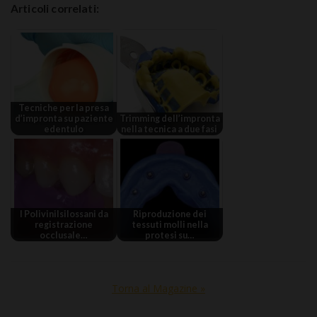
Articoli correlati:
Tecniche per la presa
d’impronta su paziente
Trimming dell’impronta
edentulo
nella tecnica a due fasi
I Polivinilsilossani da
Riproduzione dei
registrazione
tessuti molli nella
occlusale…
protesi su…
Torna al Magazine »