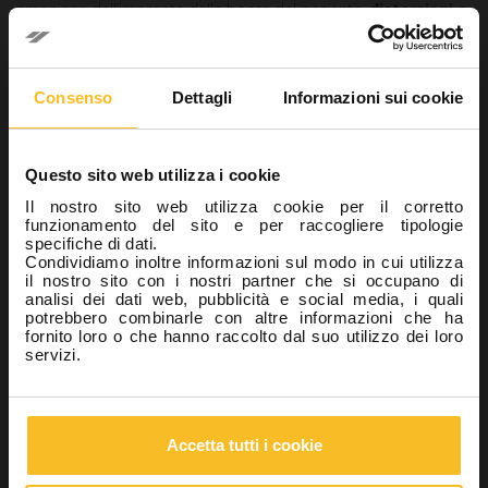
rimozione dell’impronta dalla bocca del paziente,
distorsioni o
strappi del materiale proprio a livello del
finish line
(margine della preparazione) in seguito ad uno sviluppo
incompleto delle caratteristiche meccaniche del materiale che
risulterebbe scarsamente polimerizzato.
Consenso
Dettagli
Informazioni sui cookie
Tuttavia, risulta
fondamentale la scelta
dell’astringente/emostatico/vasocostrittore più idoneo
,
non solo al caso clinico, ma anche in relazione al materiale da
Questo sito web utilizza i cookie
impronta utilizzato. Una scelta impropria, infatti, potrebbe
Il nostro sito web utilizza cookie per il corretto
condizionare il risultato finale con possibili conseguenze anche
funzionamento del sito e per raccogliere tipologie
sul piano clinico.
specifiche di dati.
Condividiamo inoltre informazioni sul modo in cui utilizza
È bene quindi sapere che il solfato ferrico e il cloruro di
il nostro sito con i nostri partner che si occupano di
alluminio interferiscono con la polimerizzazione dei polieteri,
analisi dei dati web, pubblicità e social media, i quali
mentre
il solfato di alluminio potrebbe interferire con la
potrebbero combinarle con altre informazioni che ha
polimerizzazione dei siliconi
per addizione [5]. L’epinefrina
fornito loro o che hanno raccolto dal suo utilizzo dei loro
invece non presenta interazioni negative né coi polieteri né coi
servizi.
polivinilsilossani.
Al fine di eliminare i liquidi che inibiscono la polimerizzazione o
eventuali coaguli di sangue che possono depositarsi poco
Accetta tutti i cookie
prima,
una procedura certamente consigliata è
sicuramente quella di abbondare con il risciacquo
del