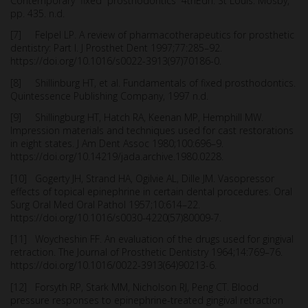
Contemporary fixed prosthodontics 4thEdn. St Louis: Mosby,
pp. 435. n.d.
[7] Felpel LP. A review of pharmacotherapeutics for prosthetic
dentistry: Part I. J Prosthet Dent 1997;77:285–92.
https://doi.org/10.1016/s0022-3913(97)70186-0.
[8] Shillinburg HT, et al. Fundamentals of fixed prosthodontics.
Quintessence Publishing Company, 1997 n.d.
[9] Shillingburg HT, Hatch RA, Keenan MP, Hemphill MW.
Impression materials and techniques used for cast restorations
in eight states. J Am Dent Assoc 1980;100:696–9.
https://doi.org/10.14219/jada.archive.1980.0228.
[10] Gogerty JH, Strand HA, Ogilvie AL, Dille JM. Vasopressor
effects of topical epinephrine in certain dental procedures. Oral
Surg Oral Med Oral Pathol 1957;10:614–22.
https://doi.org/10.1016/s0030-4220(57)80009-7.
[11] Woycheshin FF. An evaluation of the drugs used for gingival
retraction. The Journal of Prosthetic Dentistry 1964;14:769–76.
https://doi.org/10.1016/0022-3913(64)90213-6.
[12] Forsyth RP, Stark MM, Nicholson RJ, Peng CT. Blood
pressure responses to epinephrine-treated gingival retraction