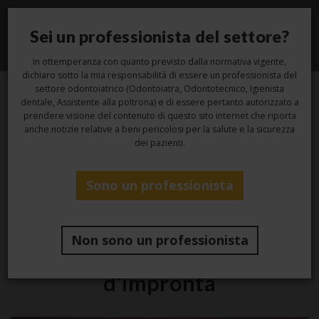
Sei un professionista del settore?
Toggle
navigati
In ottemperanza con quanto previsto dalla normativa vigente,
dichiaro sotto la mia responsabilità di essere un professionista del
settore odontoiatrico (Odontoiatra, Odontotecnico, Igienista
dentale, Assistente alla poltrona) e di essere pertanto autorizzato a
4
prendere visione del contenuto di questo sito internet che riporta
anche notizie relative a beni pericolosi per la salute e la sicurezza
dei pazienti.
Feb
Sono un professionista
Studio
Astringenti, emostatici e
Non sono un professionista
vasocostrittori nella presa
d’impronta