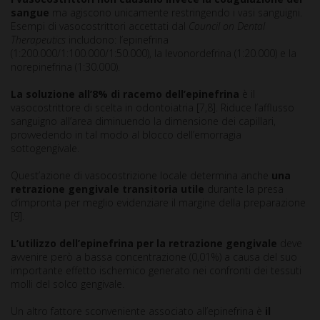
sangue
ma agiscono unicamente restringendo i vasi sanguigni.
Esempi di vasocostrittori accettati dal
Council on Dental
Therapeutics
includono: l’epinefrina
(1:200.000/1:100.000/1:50.000), la levonordefrina (1:20.000) e la
norepinefrina (1:30.000).
La soluzione all’8% di racemo dell’epinefrina
è il
vasocostrittore di scelta in odontoiatria [7,8]. Riduce l’afflusso
sanguigno all’area diminuendo la dimensione dei capillari,
provvedendo in tal modo al blocco dell’emorragia
sottogengivale.
Quest’azione di vasocostrizione locale determina anche
una
retrazione gengivale transitoria utile
durante la presa
d’impronta per meglio evidenziare il margine della preparazione
[9].
L’utilizzo dell’epinefrina per la retrazione gengivale
deve
avvenire però a bassa concentrazione (0,01%) a causa del suo
importante effetto ischemico generato nei confronti dei tessuti
molli del solco gengivale.
Un altro fattore sconveniente associato all’epinefrina è
il