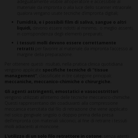
adeguatamente visibile all’operatore e accessibile al
materiale da impronta o alla luce dello scanner intraorale,
qualora vengano usate tecniche d’impronta digitali;
l’umidità, e i possibili film di saliva, sangue o altri
liquidi,
devono essere ridotti al minimo, o meglio assenti,
in corrispondenza degli elementi preparati;
i tessuti molli devono essere correttamente
retratti
per favorire al materiale da impronta l’accesso al
margine della preparazione.
Per ottenere questi risultati, nella pratica clinica quotidiana
vengono applicate
specifiche tecniche di “tissue
management”
, classificate in tre categorie principali:
meccaniche, meccanico-chimiche o chirurgiche.
Gli agenti astringenti, emostatici e vasocostrittori
vengono utilizzati all’interno delle tecniche meccanico-chimiche.
Questi rappresentano dei coadiuvanti alla compressione
meccanica esercitata dal filo di retrazione che viene applicato
nel solco gengivale singolo o doppio prima della presa
dell’impronta con materiali siliconici, al fine di retrarre i tessuti
molli adiacenti al moncone.
L’utilizzo di un solo filo retrattore in cotone
, senza agenti