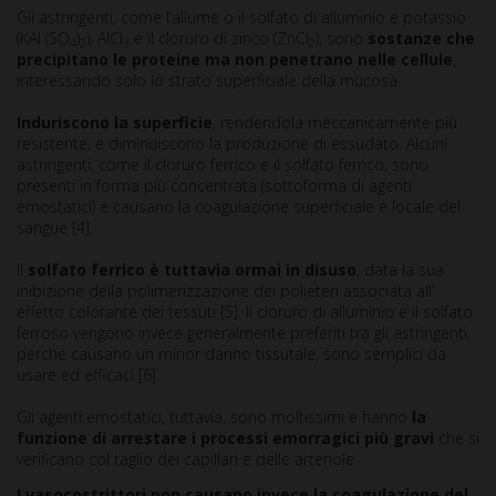
Gli astringenti, come l’allume o il solfato di alluminio e potassio
(KAl (SO
)
), AlCl
e il cloruro di zinco (ZnCl
), sono
sostanze che
4
2
3
2
precipitano le proteine ma non penetrano nelle cellule
,
interessando solo lo strato superficiale della mucosa.
Induriscono la superficie
, rendendola meccanicamente più
resistente, e diminuiscono la produzione di essudato. Alcuni
astringenti, come il cloruro ferrico e il solfato ferrico, sono
presenti in forma più concentrata (sottoforma di agenti
emostatici) e causano la coagulazione superficiale e locale del
sangue [4].
Il
solfato ferrico è tuttavia ormai in disuso
, data la sua
inibizione della polimerizzazione dei polieteri associata all’
effetto colorante dei tessuti [5]. Il cloruro di alluminio e il solfato
ferroso vengono invece generalmente preferiti tra gli astringenti,
perché causano un minor danno tissutale, sono semplici da
usare ed efficaci [6].
Gli agenti emostatici, tuttavia, sono moltissimi e hanno
la
funzione di arrestare i processi emorragici più gravi
che si
verificano col taglio dei capillari e delle arteriole.
I vasocostrittori non causano invece la coagulazione del