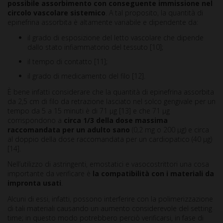
possibile assorbimento con conseguente immissione nel
circolo vascolare sistemico
. A tal proposito, la quantità di
epinefrina assorbita è altamente variabile e dipendente da:
il grado di esposizione del letto vascolare che dipende
dallo stato infiammatorio del tessuto [10];
il tempo di contatto [11];
il grado di medicamento del filo [12].
È bene infatti considerare che la quantità di epinefrina assorbita
da 2,5 cm di filo da retrazione lasciato nel solco gengivale per un
tempo da 5 a 15 minuti è di 71 µg [13] e che 71 µg
corrispondono a
circa 1/3 della dose massima
raccomandata per un adulto sano
(0,2 mg o 200 µg) e circa
al doppio della dose raccomandata per un cardiopatico (40 µg)
[14].
Nell’utilizzo di astringenti, emostatici e vasocostrittori una cosa
importante da verificare è
la compatibilità con i materiali da
impronta usati
.
Alcuni di essi, infatti, possono interferire con la polimerizzazione
di tali materiali causando un aumento considerevole del setting
time; in questo modo potrebbero perciò verificarsi, in fase di