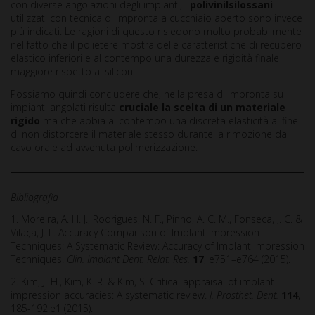
con diverse angolazioni degli impianti, i
polivinilsilossani
utilizzati con tecnica di impronta a cucchiaio aperto sono invece
più indicati. Le ragioni di questo risiedono molto probabilmente
nel fatto che il polietere mostra delle caratteristiche di recupero
elastico inferiori e al contempo una durezza e rigidità finale
maggiore rispetto ai siliconi.
Possiamo quindi concludere che, nella presa di impronta su
impianti angolati risulta
cruciale la scelta di un materiale
rigido
ma che abbia al contempo una discreta elasticità al fine
di non distorcere il materiale stesso durante la rimozione dal
cavo orale ad avvenuta polimerizzazione.
Bibliografia
1. Moreira, A. H. J., Rodrigues, N. F., Pinho, A. C. M., Fonseca, J. C. &
Vilaça, J. L. Accuracy Comparison of Implant Impression
Techniques: A Systematic Review: Accuracy of Implant Impression
Techniques.
Clin. Implant Dent. Relat. Res.
17
, e751–e764 (2015).
2. Kim, J.-H., Kim, K. R. & Kim, S. Critical appraisal of implant
impression accuracies: A systematic review.
J. Prosthet. Dent.
114
,
185-192.e1 (2015).