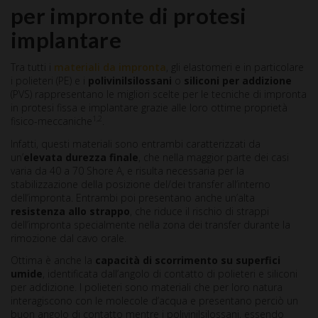
per impronte di protesi
implantare
Tra tutti i
materiali da impronta
, gli elastomeri e in particolare
i polieteri (PE) e i
polivinilsilossani
o
siliconi per addizione
(PVS) rappresentano le migliori scelte per le tecniche di impronta
in protesi fissa e implantare grazie alle loro ottime proprietà
1,2
fisico-meccaniche
.
Infatti, questi materiali sono entrambi caratterizzati da
un’
elevata durezza finale
, che nella maggior parte dei casi
varia da 40 a 70 Shore A, e risulta necessaria per la
stabilizzazione della posizione del/dei transfer all’interno
dell’impronta. Entrambi poi presentano anche un’alta
resistenza allo strappo
, che riduce il rischio di strappi
dell’impronta specialmente nella zona dei transfer durante la
rimozione dal cavo orale.
Ottima è anche la
capacità di scorrimento su superfici
umide
, identificata dall’angolo di contatto di polieteri e siliconi
per addizione. I polieteri sono materiali che per loro natura
interagiscono con le molecole d’acqua e presentano perciò un
buon angolo di contatto mentre i polivinilsilossani, essendo