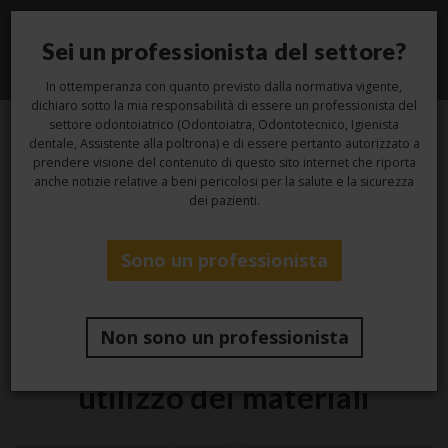
Sei un professionista del settore?
Toggle
navigati
In ottemperanza con quanto previsto dalla normativa vigente,
dichiaro sotto la mia responsabilità di essere un professionista del
settore odontoiatrico (Odontoiatra, Odontotecnico, Igienista
dentale, Assistente alla poltrona) e di essere pertanto autorizzato a
23
prendere visione del contenuto di questo sito internet che riporta
anche notizie relative a beni pericolosi per la salute e la sicurezza
dei pazienti.
Gen
Sono un professionista
Studio
Impronta su impianti
Non sono un professionista
paralleli e angolati: criticità e
utilizzo dei materiali