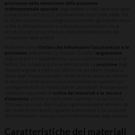
precisione nella rilevazione della posizione
tridimensionale spaziale
degli impianti in virtù della loro rigida
connessione con l’osso. È estremamente importante infatti che
la struttura protesica si colleghi passivamente agli impianti stessi
al fine di alleviare tensioni e sollecitazioni permanenti sia ai
tessuti biologici (osso e tessuti molli perimplantari) che alle
componenti della protesi.
Moltissimi sono
i fattori che influenzano l’accuratezza e la
precisione
delle protesi su impianti. Di certo l’
angolazione
degli impianti e il disparallelismo spesso presente tra loro è un
fattore che complica la presa dell’impronta. La
posizione
degli
impianti angolati è molto più difficile da riprodurre rispetto a
quella degli impianti paralleli e anche le forze applicate durante
la rimozione dell’impronta sono estremamente superiori con
conseguenti rischi di mobilizzazione dei transfer. Risultano però
altrettanto importanti la
scelta dei materiali e la tecnica
d’impronta
, perché un particolare materiale e la sua tecnica
d’impiego possono dare risultati significativamente differenti da
altri materiali per quanto riguarda la precisione e l’accuratezza
del trasferimento della posizione tridimensionale degli impianti.
Caratteristiche dei materiali