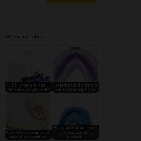
Articoli correlati:
DPI e materiali da
I sostituti dell’alginato:
impronta, quali rischi?
vantaggi nell’utilizzo
Procedure cliniche per
Protesi fissa su impianti
la realizzazione di
multipli: procedure…
protesi…