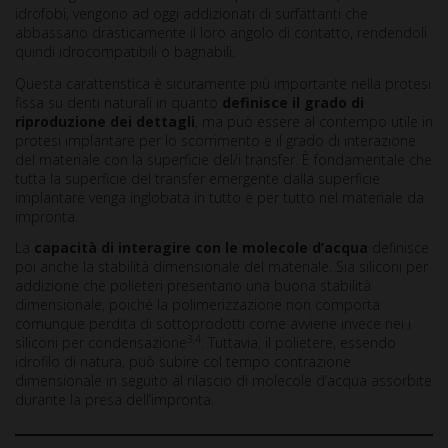
idrofobi, vengono ad oggi addizionati di surfattanti che
abbassano drasticamente il loro angolo di contatto, rendendoli
quindi idrocompatibili o bagnabili.
Questa caratteristica è sicuramente più importante nella protesi
fissa su denti naturali in quanto
definisce il grado di
riproduzione dei dettagli
, ma può essere al contempo utile in
protesi implantare per lo scorrimento e il grado di interazione
del materiale con la superficie del/i transfer. È fondamentale che
tutta la superficie del transfer emergente dalla superficie
implantare venga inglobata in tutto e per tutto nel materiale da
impronta.
La
capacità di interagire con le molecole d’acqua
definisce
poi anche la stabilità dimensionale del materiale. Sia siliconi per
addizione che polieteri presentano una buona stabilità
dimensionale, poiché la polimerizzazione non comporta
comunque perdita di sottoprodotti come avviene invece nei i
3,4
siliconi per condensazione
. Tuttavia, il polietere, essendo
idrofilo di natura, può subire col tempo contrazione
dimensionale in seguito al rilascio di molecole d’acqua assorbite
durante la presa dell’impronta.