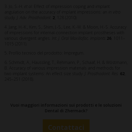
3. Jo, S.-H.
et al.
Effect of impression coping and implant
angulation on the accuracy of implant impressions: an
in vitro
study.
J. Adv. Prosthodont.
2
, 128 (2010).
4. Jang, H.-K., Kim, S., Shim, J.-S., Lee, K.-W. & Moon, H.-S. Accuracy
of impressions for internal-connection implant prostheses with
various divergent angles.
Int. J. Oral Maxillofac. Implants
26
, 1011–
1015 (2011).
5. Profilo tecnico del prodotto: Impregum.
6. Schmidt, A., Häussling, T., Rehmann, P., Schaaf, H. & Wöstmann,
B. Accuracy of various impression materials and methods for
two implant systems: An effect size study.
J. Prosthodont. Res.
62
,
245–251 (2018).
Vuoi maggiori informazioni sui prodotti e le soluzioni
Dental di Zhermack?
Contattaci