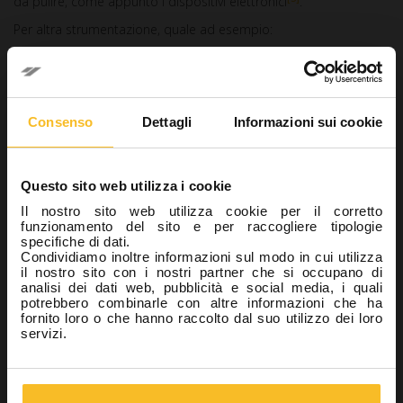
da pulire, come appunto i dispositivi elettronici
.
Per altra strumentazione, quale ad esempio:
manipoli dello scanner intraorale;
luci a infrarossi;
dispositivi per lo screening del cancro orale;
Consenso
Dettagli
Informazioni sui cookie
lampade fotopolimerizzatrici;
unità radiografiche portatili;
Questo sito web utilizza i cookie
le telecamere intraorali;
Il nostro sito web utilizza cookie per il corretto
bisogna necessariamente
attenersi ai protocolli di
funzionamento del sito e per raccogliere tipologie
disinfezione e sterilizzazione riportati dal produttore
,
specifiche di dati.
perché tale strumentazione si compone di elementi che
Condividiamo inoltre informazioni sul modo in cui utilizza
possono deteriorarsi con il calore (o il vapore) e potrebbero
il nostro sito con i nostri partner che si occupano di
pertanto compromettere il funzionamento del dispositivo.
analisi dei dati web, pubblicità e social media, i quali
potrebbero combinarle con altre informazioni che ha
La linea
Zeta Hygiene di Zhermack
offre una gamma prodotti
fornito loro o che hanno raccolto dal suo utilizzo dei loro
disinfettanti e detergenti pronti all’uso
(Zeta 3 Soft e Zeta
servizi.
3 Foam)
e in formato salvietta
(Zeta 3 Wipes TOTAL e Zeta 3
Wipes POP-UP), specifici per la pulizia e la disinfezione delle
superfici di dispositivi medici, anche le più delicate.