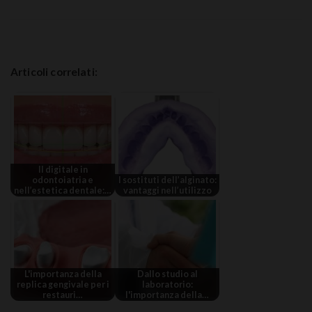
Articoli correlati:
Il digitale in
odontoiatria e
I sostituti dell’alginato:
nell’estetica dentale:…
vantaggi nell’utilizzo
L'importanza della
Dallo studio al
replica gengivale per i
laboratorio:
restauri…
l'importanza della…