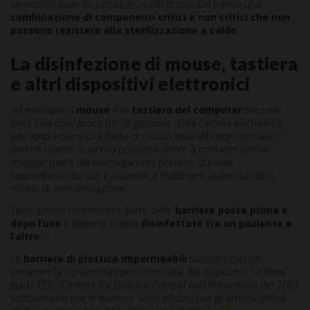
semicritici quando possibile, molti dispositivi hanno una
combinazione di componenti critici e non critici che non
possono resistere
alla sterilizzazione a caldo.
La disinfezione di mouse, tastiera
e altri dispositivi elettronici
Ad esempio, il
m
ouse
e la
tastiera del computer
presenti
nella sala operatoria per la gestione della cartella elettronica
[1]
possono essere una fonte di rischio delle infezioni crociate
perché queste superfici possono venire a contatto con la
maggior parte dei microrganismi presenti durante
l’appuntamento con il paziente e trattenerli, aumentando il
rischio di contaminazione.
Tali superfici dovrebbero avere delle
barriere poste prima e
dopo l’uso
e devono essere
disinfettate tra un paziente e
[2]
l’altro
.
Le
barriere di plastica impermeabili
sono efficaci nel
prevenire la contaminazione incrociata dei dispositivi. Le linee
guida CDC (Centers for Disease Control and Prevention) del 2003
sottolineano che le barriere sono efficaci per gli articoli difficili
[3]