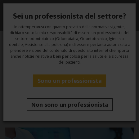
Sei un professionista del settore?
Toggle
navigati
In ottemperanza con quanto previsto dalla normativa vigente,
dichiaro sotto la mia responsabilità di essere un professionista del
settore odontoiatrico (Odontoiatra, Odontotecnico, Igienista
dentale, Assistente alla poltrona) e di essere pertanto autorizzato a
12
prendere visione del contenuto di questo sito internet che riporta
anche notizie relative a beni pericolosi per la salute e la sicurezza
dei pazienti.
Dic
Sono un professionista
Igiene
Il ruolo della disinfezione
Non sono un professionista
nell’odontoiatria digitale