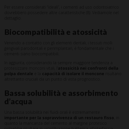
Per essere considerati “ideali”, i cementi ad uso odontoiatrico
dovrebbero possedere altre caratteristiche (8). Vediamole nel
dettaglio.
Biocompatibilità e atossicità
Venendo a contatto con gli elementi dentali, i tessuti molli
gengivali parodontali e perimplantari, è fondamentale che i
cementi siano biocompatibili.
In aggiunta, considerando la sempre maggiore tendenza a
protesizzare monconi vitali, l’
atossicità nei confronti della
polpa dentale
e la
capacità di isolare il moncone
risultano
altrettanto cruciali da un punto di vista prognostico.
Bassa solubilità e assorbimento
d’acqua
Una bassa solubilità nei fluidi orali è estremamente
importante per la sopravvivenza di un restauro fisso
, in
quanto la mancanza del cemento al margine protesico
potrebbe risultare in un’infiltrazione batterica all’interfaccia