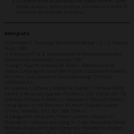
le caratteristiche di lavorabilità dei singoli cementi, come
tempo di lavoro, tempo di presa, consistenza e facilità di
rimozione del materiale in eccesso.
Bibliografia
1) Simionato F. Tecnologie dei materiali dentali. 1.2, 1.2,. Padova:
Piccin; 1985.
2) Shillinburg HT, et al. Fundamentals of fixed prosthodontics.
Quintessence Publishing Company, 1997.
3) Garg P, Pujari M, Prithviraj DR, Khare S. Retentiveness of
Various Luting Agents Used With Implant-Supported Prosthesis:
An In Vitro Study. Journal of Oral Implantology. 2014 Dec
1;40(6):649–54.
4) Catapano S, Ortensi L, Mobilio N, Grande F. The New Elderly
Patient: A Necessary Upgrade. Prosthesis. 2021 Mar;3(1):99–104.
5) Mobilio N, Fasiol A, Mollica F, Catapano S. Effect of Different
Luting Agents on the Retention of Lithium Disilicate Ceramic
Crowns. Materials. 2015 Apr 7;8(4):1604–11.
6) Sakaguchi R, Ferracane J, Powers J, editors. Chapter 13 –
Materials for Adhesion and Luting. In: Craig’s Restorative Dental
Materials (Fourteenth Edition) [Internet]. Philadelphia: Elsevier;
2019 [cited 2024 Jan 13]. p. 273–94. Available from: