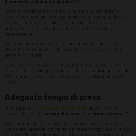
di cemento a livello marginale
(13).
Occorre sottolineare come alle volte le preparazioni dentali
presentino un margine sottogengivale; di conseguenza diventa
difficile, se non impossibile, verificare clinicamente la totale
rimozione degli eccessi di cemento dopo la procedura di
cementazione.
Questa problematica risulta importante per la salute degli
elementi dentali protesizzati, ma anche e soprattutto per gli
elementi implantari.
In quest’ultimo caso, la presenza di cemento (specialmente a
base resinosa) nello spazio dei tessuti molli perimplantari risulta
estremamente pericolosa per la prognosi degli impianti stessi
(14,15).
Adeguato tempo di presa
Analogamente ai
materiali da impronta
, anche i cementi
possiedono un loro
tempo di lavoro
e un
tempo di presa
(8).
Tecnicamente, la prima fase, in cui si miscela il cemento e lo si
pone nella superficie interna della protesi, corrisponde al tempo
di lavoro. Questo è il tempo in cui il cemento viene messo in