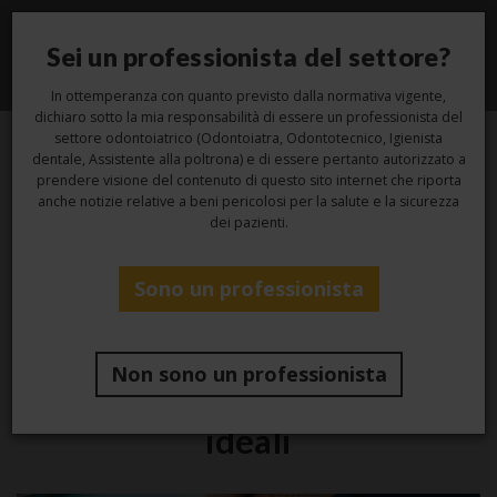
Sei un professionista del settore?
Toggle
navigati
In ottemperanza con quanto previsto dalla normativa vigente,
dichiaro sotto la mia responsabilità di essere un professionista del
settore odontoiatrico (Odontoiatra, Odontotecnico, Igienista
dentale, Assistente alla poltrona) e di essere pertanto autorizzato a
14
prendere visione del contenuto di questo sito internet che riporta
anche notizie relative a beni pericolosi per la salute e la sicurezza
dei pazienti.
Feb
Sono un professionista
Studio
Cementi dentali per protesi:
Non sono un professionista
proprietà e caratteristiche
ideali