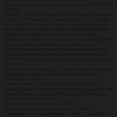
https://www.sciencedirect.com/science/article/pii/B97803234782
12000135
7) Grande F, Carossa M, Balma A, Scotti N, Mussano F, Catapano
S. Influence of Thickness and Thermocycling on Tensile Strength
of Two Resin-Based Cements Used for Overdenture Bar-Type
Attachments: An In Vitro Study. IJP [Internet]. 2023 Sep 20 [cited
2023 Oct 21]; Available from: https://www.quintessence-
publishing.com/usa/en/article/4423171/the-international-journal-
of-prosthodontics/preprint/influence-of-thickness-and-
thermocycling-on-tensile-strength-of-two-resin-based-cements-
used-for-overdenture-bar-type-attachments-an-in-vitro-study
8) Breschi L, et al. Materiali e tecnologie odontostomatologiche.
(2011): 95-117.
9) Shtewi S, Alhouri N, Kanout S. A Survey to Assess The Failure in
Crowns and Fixed Partial Dentures: An In Vivo Study. Int J
Prosthodont. 2023 Jun 5;
10) New American Dental Association Specification No. 21
adopted. Council on Dental Materials and Devices. Journal of the
American Dental Association (1939) [Internet]. 1969 Mar [cited
2024 Jan 14];78(3). Available from:
https://pubmed.ncbi.nlm.nih.gov/5249929/
11) Rosenstiel, S.F., Land, M.F., Fujimoto, J. (2006a).
Contemporary fixed prosthodontics 4thEdn. St Louis: Mosby,