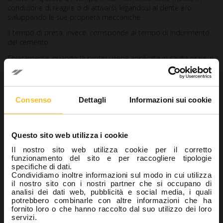
condizione di reagire o di attivarsi, legandosi al dente e/o
sviluppando le sue proprietà meccaniche.
Il tempo di presa, invece, corrisponde al tempo di indurimento
del cemento.
Chiaramente, quando la protesi viene applicata in cavità orale, il
cemento non deve aver superato il “tempo di lavoro” e
non
deve aver ancora sviluppato le sue proprietà meccaniche
,
pena la ripetizione della procedura di cementazione.
Consenso
Dettagli
Informazioni sui cookie
Infatti, un cemento con proprietà meccaniche già sviluppate
potrebbe interferire con il corretto posizionamento della protesi
e distribuirsi in modo disomogeneo sul moncone (16).
Questo sito web utilizza i cookie
Stabilità cromatica
Il nostro sito web utilizza cookie per il corretto
funzionamento del sito e per raccogliere tipologie
Può succedere che, con il tempo e con l’invecchiamento, il
specifiche di dati.
cemento assorba pigmenti dall’ambiente orale o dal moncone
Condividiamo inoltre informazioni sul modo in cui utilizza
su cui è posto.
il nostro sito con i nostri partner che si occupano di
analisi dei dati web, pubblicità e social media, i quali
In tal maniera, le
variazioni di colore potrebbero inficiare il
potrebbero combinarle con altre informazioni che ha
risultato estetico
inizialmente ottenuto, specialmente per
fornito loro o che hanno raccolto dal suo utilizzo dei loro
quanto riguarda restauri traslucenti come le ceramiche vetrose
servizi.