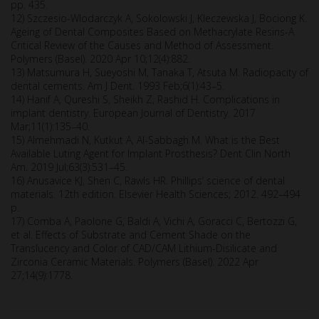
pp. 435.
12) Szczesio-Wlodarczyk A, Sokolowski J, Kleczewska J, Bociong K.
Ageing of Dental Composites Based on Methacrylate Resins-A
Critical Review of the Causes and Method of Assessment.
Polymers (Basel). 2020 Apr 10;12(4):882.
13) Matsumura H, Sueyoshi M, Tanaka T, Atsuta M. Radiopacity of
dental cements. Am J Dent. 1993 Feb;6(1):43–5.
14) Hanif A, Qureshi S, Sheikh Z, Rashid H. Complications in
implant dentistry. European Journal of Dentistry. 2017
Mar;11(1):135–40.
15) Almehmadi N, Kutkut A, Al-Sabbagh M. What is the Best
Available Luting Agent for Implant Prosthesis? Dent Clin North
Am. 2019 Jul;63(3):531–45.
16) Anusavice KJ, Shen C, Rawls HR. Phillips’ science of dental
materials. 12th edition. Elsevier Health Sciences; 2012. 492–494
p.
17) Comba A, Paolone G, Baldi A, Vichi A, Goracci C, Bertozzi G,
et al. Effects of Substrate and Cement Shade on the
Translucency and Color of CAD/CAM Lithium-Disilicate and
Zirconia Ceramic Materials. Polymers (Basel). 2022 Apr
27;14(9):1778.