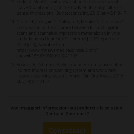
Ender A, Mehl A. In-vitro evaluation of the accuracy of
conventional and digital methods of obtaining full-arch
dental impressions. Quintessence Int. 2015 Jan;46(1):9–17.
Grande F, Celeghin G, Gallinaro F, Mobilio N, Catapano S.
Comparison of the accuracy between full-arch digital
scans and scannable impression materials: an in vitro
study. Minerva Dent Oral Sc [Internet]. 2023 Apr [cited
2023 Jul 3]; Available from:
https://www.minervamedica.it/index2.php?
show=R18Y9999N00A23041706
Bosniac P, Rehmann P, Wöstmann B. Comparison of an
indirect impression scanning system and two direct
intraoral scanning systems in vivo. Clin Oral Invest. 2019
May;23(5):2421–7.
Vuoi maggiori informazioni sui prodotti e le soluzioni
Dental di Zhermack?
Contattaci