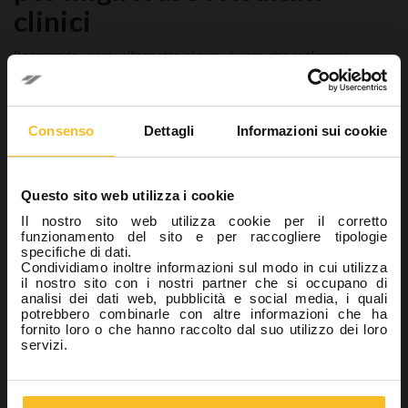
clinici
Ritornando, però, all’aspetto clinico, è vero che realizzare
un’impronta perfetta con materiali elastomerici nelle
riabilitazioni protesiche dell’arcata completa risulta molto
impegnativo, anche per i professionisti più esperti.
Consenso
Dettagli
Informazioni sui cookie
Se l’impronta non fosse corretta, bisognerebbe ripeterla finché
non si catturano tutti i dettagli necessari lungo l’intera arcata.
L’utilizzo di uno scanner intraorale, consentendo di effettuare
Questo sito web utilizza i cookie
facilmente scansioni parziali per integrare eventuali aree
mancanti, potrebbe rappresentare una
soluzione molto
Il nostro sito web utilizza cookie per il corretto
agevole per ottenere le informazioni richieste e non
funzionamento del sito e per raccogliere tipologie
ripetere l’impronta
(12).
specifiche di dati.
Condividiamo inoltre informazioni sul modo in cui utilizza
In questo senso, l’integrazione tra i due sistemi potrebbe
il nostro sito con i nostri partner che si occupano di
migliorare i risultati clinici. Inoltre, la
possibilità offerta da
analisi dei dati web, pubblicità e social media, i quali
potrebbero combinarle con altre informazioni che ha
alcuni materiali radiopachi di essere scansionati con
fornito loro o che hanno raccolto dal suo utilizzo dei loro
CBCT
offre notevoli opportunità nell’ambito non solo della
servizi.
protesi, ma anche della chirurgia guidata e dell’integrazione tra
STL e file DICOM.
Tuttavia, identificare i valori radiografici ottimali con cui