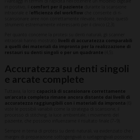
I vantaggi in termini di rapidità nell’ottenere un modello digitale
in positivo, il
comfort per il paziente
durante la scansione
intraorale e l’
efficienza del workflow
che consente di ri-
scansionare aree non correttamente rilevate, rendono questi
strumenti estremamente interessanti per il clinico (2,3).
Per quanto concerne la protesi su denti naturali, gli scanner
intraorali hanno mostrato
livelli di accuratezza comparabili
a quelli dei materiali da impronta per la realizzazione di
restauri su denti singoli o per un quadrante
(4,5).
Accuratezza su denti singoli
e arcate complete
Tuttavia, la loro
capacità di scansionare correttamente
un’arcata completa rimane ancora distante dai livelli di
accuratezza raggiungibili con i materiali da impronta
(6)
viste le possibili variabili come la strategia di scansione, il
processo di stitching, la luce ambientale, i movimenti del
paziente, che possono influenzarne il risultato finale (7–9).
Sempre in tema di protesi su denti naturali, va evidenziato che i
margini di preparazione sottogengivali o iuxtagengivali possono