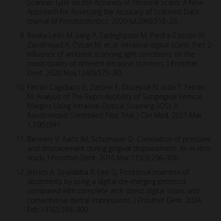
Scanner Type on the Accuracy of Intraoral Scans: A New
Approach for Assessing the Accuracy of Scanned Data.
Journal of Prosthodontics. 2020 Jul;29(6):518–23.
Revilla-León M, Jiang P, Sadeghpour M, Piedra-Cascón W,
Zandinejad A, Özcan M, et al. Intraoral digital scans: Part 2-
influence of ambient scanning light conditions on the
mesh quality of different intraoral scanners. J Prosthet
Dent. 2020 Nov;124(5):575–80.
Ferrari Cagidiaco E, Zarone F, Discepoli N, Joda T, Ferrari
M. Analysis of The Reproducibility of Subgingival Vertical
Margins Using Intraoral Optical Scanning (IOS): A
Randomized Controlled Pilot Trial. J Clin Med. 2021 Mar
1;10(5):941.
Bennani V, Aarts JM, Schumayer D. Correlation of pressure
and displacement during gingival displacement: An in vitro
study. J Prosthet Dent. 2016 Mar;115(3):296–300.
Jelicich A, Scialabba R, Lee SJ. Positional trueness of
abutments by using a digital die-merging protocol
compared with complete arch direct digital scans and
conventional dental impressions. J Prosthet Dent. 2024
Feb;131(2):293–300.