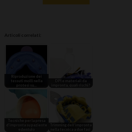
Articoli correlati:
Riproduzione dei
tessuti molli nella
DPI e materiali da
protesi su…
impronta, quali rischi?
Tecniche per la presa
d’impronta su paziente
Trimming dell’impronta
edentulo
nella tecnica a due fasi