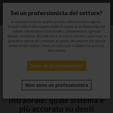
Sei un professionista del settore?
Toggle
navigati
In ottemperanza con quanto previsto dalla normativa vigente,
dichiaro sotto la mia responsabilità di essere un professionista del
settore odontoiatrico (Odontoiatra, Odontotecnico, Igienista
dentale, Assistente alla poltrona) e di essere pertanto autorizzato a
18
prendere visione del contenuto di questo sito internet che riporta
anche notizie relative a beni pericolosi per la salute e la sicurezza
dei pazienti.
Set
Sono un professionista
,
Laboratorio
Studio
Modello in gesso, impronta
Non sono un professionista
scansionata e scansione
intraorale: quale sistema è
più accurato su denti