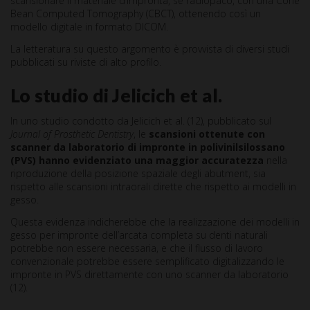
scansionare il materiale d’impronta, se radiopaco, con una Cone
Bean Computed Tomography (CBCT), ottenendo così un
modello digitale in formato DICOM.
La letteratura su questo argomento è provvista di diversi studi
pubblicati su riviste di alto profilo.
Lo studio di Jelicich et al.
In uno studio condotto da Jelicich et al. (12), pubblicato sul
Journal of Prosthetic Dentistry
, le
scansioni ottenute con
scanner da laboratorio di impronte in polivinilsilossano
(PVS) hanno evidenziato una maggior accuratezza
nella
riproduzione della posizione spaziale degli abutment, sia
rispetto alle scansioni intraorali dirette che rispetto ai modelli in
gesso.
Questa evidenza indicherebbe che la realizzazione dei modelli in
gesso per impronte dell’arcata completa su denti naturali
potrebbe non essere necessaria, e che il flusso di lavoro
convenzionale potrebbe essere semplificato digitalizzando le
impronte in PVS direttamente con uno scanner da laboratorio
(12).