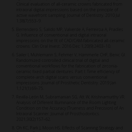
Clinical evaluation of all-ceramic crowns fabricated from
intraoral digital impressions based on the principle of
active wavefront sampling. Journal of Dentistry. 2010 Jul
1;38(7):553–9.
Berrendero S, Salido MP, Valverde A, Ferreiroa A, Pradíes
G. Influence of conventional and digital intraoral
impressions on the fit of CAD/CAM-fabricated all-ceramic
crowns. Clin Oral Invest. 2016 Dec 1;20(9):2403–10.
Sailer I, Mühlemann S, Fehmer V, Hämmerle CHF, Benic GI.
Randomized controlled clinical trial of digital and
conventional workflows for the fabrication of zirconia-
ceramic fixed partial dentures. Part I: Time efficiency of
complete-arch digital scans versus conventional
impressions. Journal of Prosthetic Dentistry. 2019 Jan
1;121(1):69–75.
Revilla-León M, Subramanian SG, Att W, Krishnamurthy VR.
Analysis of Different Illuminance of the Room Lighting
Condition on the Accuracy (Trueness and Precision) of An
Intraoral Scanner. Journal of Prosthodontics.
2021;30(2):157–62.
Oh KC, Park J, Moon HS. Effects of Scanning Strategy and