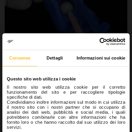
Laboratorio
Consenso
Dettagli
Informazioni sui cookie
Resine termoplastiche e termoindurenti a
confronto: pro e contro
Questo sito web utilizza i cookie
3 Febbraio 2021
Il nostro sito web utilizza cookie per il corretto
funzionamento del sito e per raccogliere tipologie
Le resine sintetiche vengono oggi utilizzate in odontoiatria per
specifiche di dati.
la realizzazione di elementi protesici quali corone provvisorie,
Condividiamo inoltre informazioni sul modo in cui utilizza
ponti provvisori, strutture e ganci per protesi rimovibili e per la
il nostro sito con i nostri partner che si occupano di
realizzazione di apparecchi ortodontici e dispositivi gnatologici.
analisi dei dati web, pubblicità e social media, i quali
Per potere essere utilizzate…
potrebbero combinarle con altre informazioni che ha
fornito loro o che hanno raccolto dal suo utilizzo dei loro
servizi.