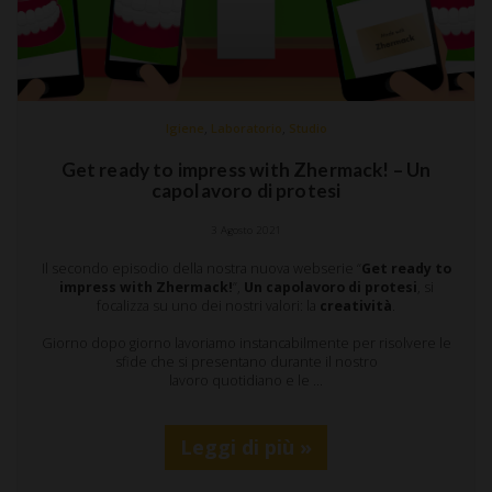
,
,
Igiene
Laboratorio
Studio
Get ready to impress with Zhermack! – Un
capolavoro di protesi
3 Agosto 2021
Il secondo episodio della nostra nuova webserie “
Get ready to
impress with Zhermack!
”,
Un capolavoro di protesi
, si
focalizza su uno dei nostri valori: la
creatività
.
Giorno dopo giorno lavoriamo instancabilmente per risolvere le
sfide che si presentano durante il nostro
lavoro quotidiano e le …
Leggi di più »