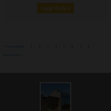
Leggi di più »
« Precedente
1
2
3
4
5
6
7
8
Successivo »