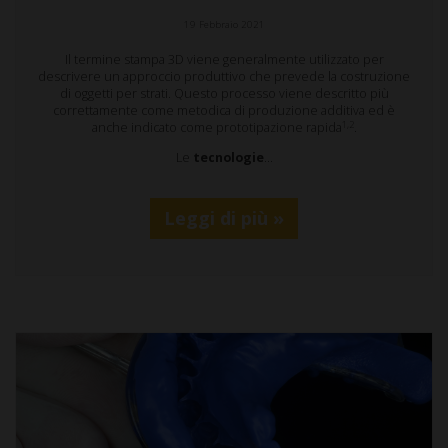
19 Febbraio 2021
Il termine stampa 3D viene generalmente utilizzato per
descrivere un approccio produttivo che prevede la costruzione
di oggetti per strati. Questo processo viene descritto più
correttamente come metodica di produzione additiva ed è
1,2
anche indicato come prototipazione rapida
.
Le
tecnologie
…
Leggi di più »