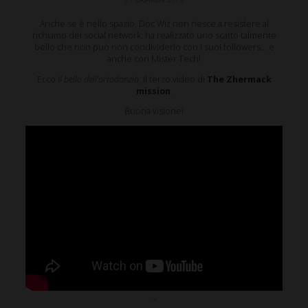
Anche se è nello spazio, Doc Wiz non riesce a resistere al
richiamo dei social network: ha realizzato uno scatto talmente
bello che non può non condividerlo con i suoi followers… e
anche con Mister Tech!
Ecco
Il bello dell’ortodonzia
, il terzo video di
The Zhermack
mission
.
Buona visione!
…