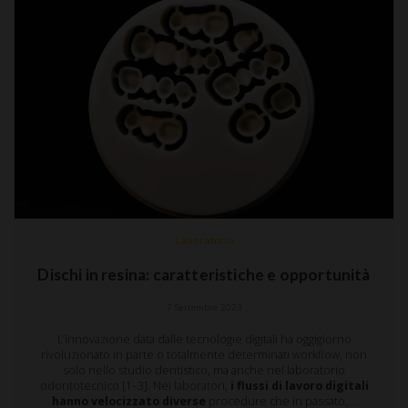
Laboratorio
Dischi in resina: caratteristiche e opportunità
7 Settembre 2023
L’innovazione data dalle tecnologie digitali ha oggigiorno
rivoluzionato in parte o totalmente determinati workflow, non
solo nello studio dentistico, ma anche nel laboratorio
odontotecnico [1–3]. Nei laboratori,
i flussi di lavoro digitali
hanno velocizzato diverse
procedure che in passato,…