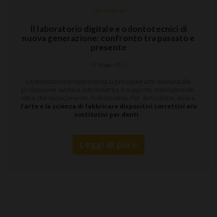
Laboratorio
Il laboratorio digitale e odontotecnici di
nuova generazione: confronto tra passato e
presente
30 Maggio 2023
L’odontotecnica rappresenta la principale arte ausiliaria alla
professione sanitaria odontoiatrica e supporta materialmente,
oltre che tecnicamente, l’odontoiatria. Per definizione, essa è
l’arte e la
scienza di fabbricare dispositivi correttivi e/o
sostitutivi per denti
…
Leggi di più »