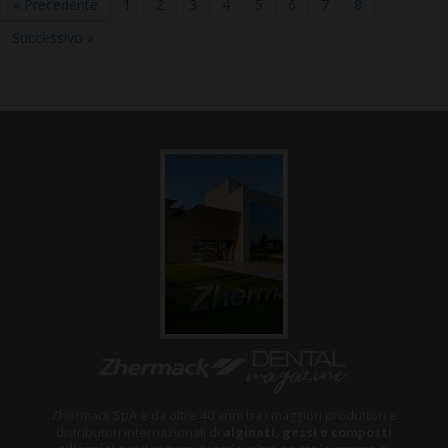
« Precedente
1
2
3
4
5
6
7
8
Successivo »
Zhermack SpA è da oltre 40 anni tra i maggiori produttori e
distributori internazionali di
alginati, gessi e composti