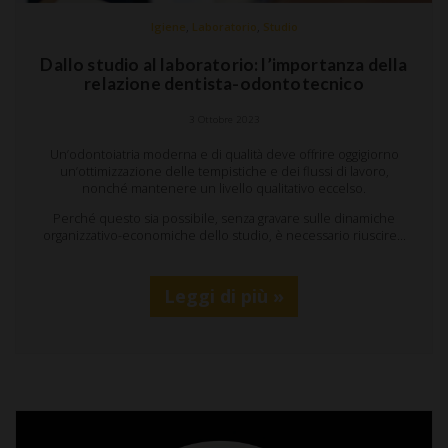
,
,
Igiene
Laboratorio
Studio
Dallo studio al laboratorio: l’importanza della
relazione dentista-odontotecnico
3 Ottobre 2023
Un’odontoiatria moderna e di qualità deve offrire oggigiorno
un’ottimizzazione delle tempistiche e dei flussi di lavoro,
nonché mantenere un livello qualitativo eccelso.
Perché questo sia possibile, senza gravare sulle dinamiche
organizzativo-economiche dello studio, è necessario riuscire…
Leggi di più »