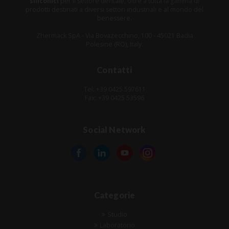
siliconici
per il settore dentale, oltre a tutta la gamma di
prodotti destinati a diversi settori industriali e al mondo del
benessere.
Zhermack SpA - Via Bovazecchino, 100 - 45021 Badia
Polesine (RO), Italy.
Contatti
Tel: +39 0425 597611
Fax: +39 0425 53596
Social Network
Categorie
Studio
Laboratorio