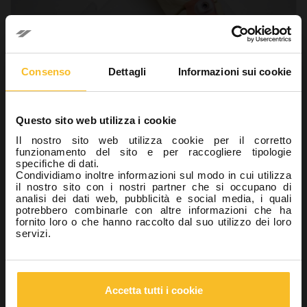
Consenso
Dettagli
Informazioni sui cookie
Questo sito web utilizza i cookie
Il nostro sito web utilizza cookie per il corretto
funzionamento del sito e per raccogliere tipologie
Laboratorio
specifiche di dati.
Condividiamo inoltre informazioni sul modo in cui utilizza
Protesi fissa su impianti multipli: procedure
il nostro sito con i nostri partner che si occupano di
tecniche per la realizzazione
analisi dei dati web, pubblicità e social media, i quali
potrebbero combinarle con altre informazioni che ha
14 Novembre 2023
fornito loro o che hanno raccolto dal suo utilizzo dei loro
servizi.
È ampiamente dimostrato dalla letteratura che le procedure
tecniche di realizzazione di protesi fissa su impianti multipli
rappresentino
fasi fondamentali per determinare il
successo delle riabilitazioni
[1–3].
Accetta tutti i cookie
In questo articolo verranno perciò analizzate le
procedure
tecniche inerenti
…